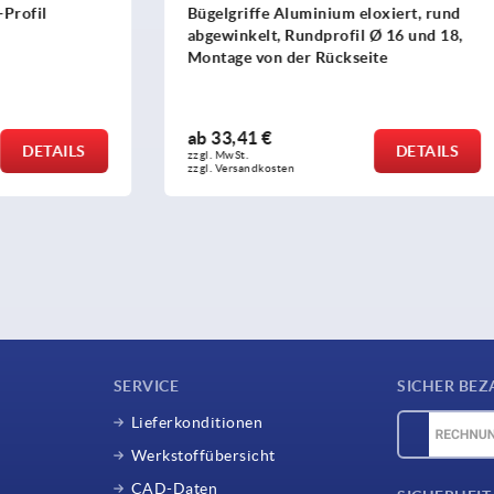
 Aluminium eloxiert, rund
Bügelgriffe Aluminium sch
, Rundprofil Ø 16 und 18,
n der Rückseite
ab
3,70 €
DETAILS
zzgl. MwSt. 
sten
zzgl. Versandkosten
SERVICE
SICHER BEZ
Lieferkonditionen
Werkstoffübersicht
CAD-Daten