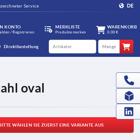
DE
zeichneter Service
IN KONTO
MERKLISTE
WARENKORB
lden / Registrieren
Produkte merken
0,00 €
productCode
qty
Direktbestellung
ahl oval
BITTE WÄHLEN SIE ZUERST EINE VARIANTE AUS