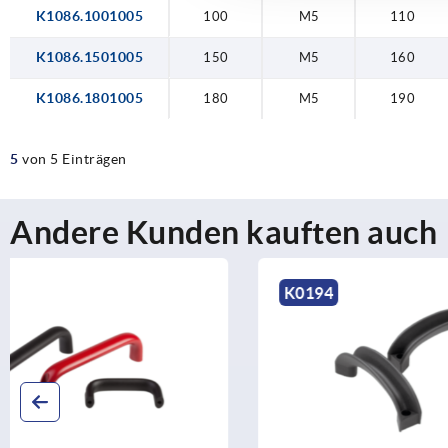
K1086.1001005
100
M5
110
K1086.1501005
150
M5
160
K1086.1801005
180
M5
190
5
von 5 Einträgen
Andere Kunden kauften auch
K0194
K0229