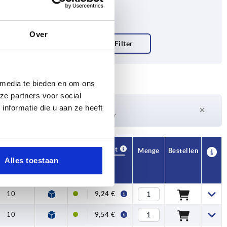
Over
 media te bieden en om ons
ze partners voor social
Lieferzeit auf Anfrage
nformatie die u aan ze heeft
Derzeit nicht auf Lager
Verfügbarkeit
CAD
Menge
Bestellen
T
Alles toestaan
Preis
10
9,24 €
10
9,54 €