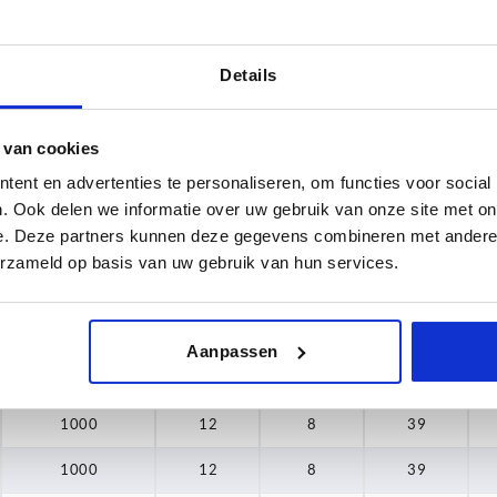
Details
Tragkraft N
B
8
1000
12
 van cookies
ent en advertenties te personaliseren, om functies voor social
TABELLE VERGRÖSSERN
0
15
. Ook delen we informatie over uw gebruik van onze site met on
ßigen Abständen mehrmals täglich aktualisiert.
8
1-3 Tage
e. Deze partners kunnen deze gegevens combineren met andere i
Bestellung erfahren Sie das bestätigte
4-20 Tage
erzameld op basis van uw gebruik van hun services.
0
0
Tragkraft N
B
B1
H
Aanpassen
1000
12
8
39
1000
12
8
39