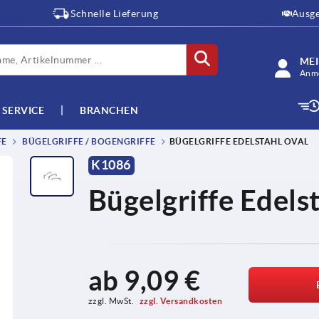
Schnelle Lieferung
Ausge
ME
Anme
SERVICE
BRANCHEN
FE
BÜGELGRIFFE / BOGENGRIFFE
BÜGELGRIFFE EDELSTAHL OVAL
K1086
Bügelgriffe Edelst
ab
9,09 €
zzgl. MwSt. 
zzgl. Versandkosten