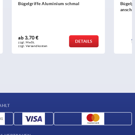
mal
Bügelgriffe Kunststoff einseitig
anschraubbar
ab
14,78 €
DETAILS
DETAILS
zzgl. MwSt. 
zzgl. Versandkosten
AHLT