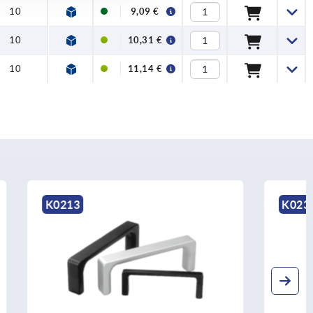
10
9,09 €
10
10,31 €
10
11,14 €
K0237