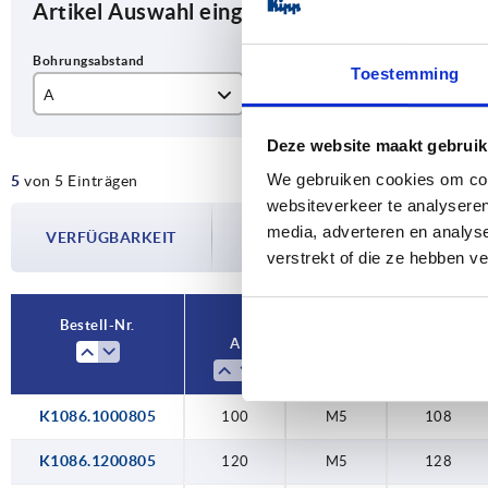
Artikel Auswahl eingrenzen
Toestemming
A
D
L
100
M5
10
Deze website maakt gebruik
We gebruiken cookies om cont
5
von 5 Einträgen
120
11
websiteverkeer te analyseren
Die Verfügbarkeiten werden in regelmä
150
12
media, adverteren en analys
VERFÜGBARKEIT
Im finalen Schritt vor Abschluss Ihrer 
verstrekt of die ze hebben v
Versanddatum.
180
16
19
Bestell-Nr.
A
D
L
K1086.1000805
100
M5
108
K1086.1200805
120
M5
128