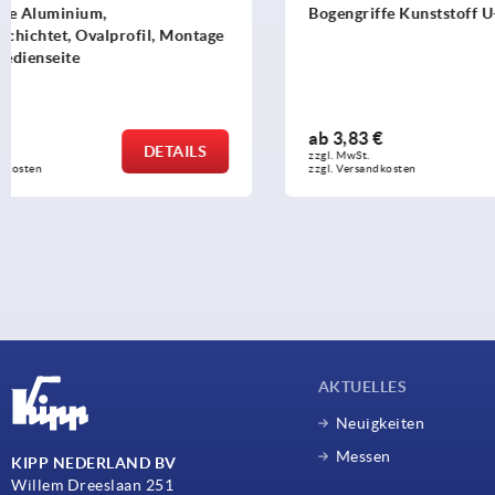
Bogengriffe Kunststoff U-Profil
Bügelgriffe
abgewinkelt
Montage vo
ab
3,83 €
ab
33,41 €
DETAILS
zzgl. MwSt. 
zzgl. MwSt. 
zzgl. Versandkosten
zzgl. Versandko
AKTUELLES
Neuigkeiten
Messen
KIPP NEDERLAND BV
Willem Dreeslaan 251