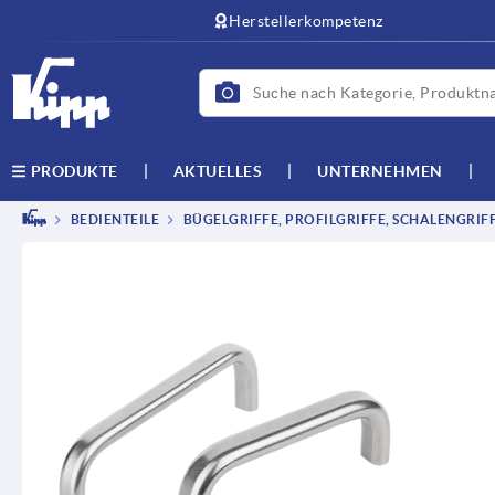
text.skipToContent
text.skipToNavigation
Herstellerkompetenz
AKTUELLES
UNTERNEHMEN
PRODUKTE
BEDIENTEILE
BÜGELGRIFFE, PROFILGRIFFE, SCHALENGRIF