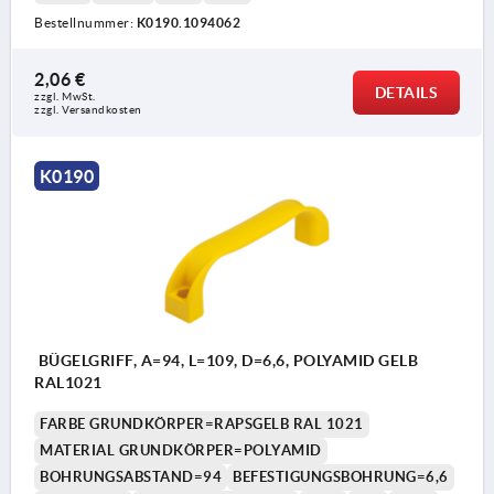
Bestellnummer:
K0190.1094062
2,06 €
DETAILS
zzgl. MwSt. 
zzgl. Versandkosten
K0190
BÜGELGRIFF, A=94, L=109, D=6,6, POLYAMID GELB
RAL1021
FARBE GRUNDKÖRPER=RAPSGELB RAL 1021
MATERIAL GRUNDKÖRPER=POLYAMID
BOHRUNGSABSTAND=94
BEFESTIGUNGSBOHRUNG=6,6