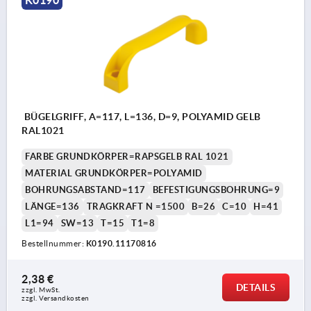
K0190
BÜGELGRIFF, A=117, L=136, D=9, POLYAMID GELB
RAL1021
FARBE GRUNDKÖRPER=RAPSGELB RAL 1021
MATERIAL GRUNDKÖRPER=POLYAMID
BOHRUNGSABSTAND=117
BEFESTIGUNGSBOHRUNG=9
LÄNGE=136
TRAGKRAFT N =1500
B=26
C=10
H=41
L1=94
SW=13
T=15
T1=8
Bestellnummer:
K0190.11170816
2,38 €
DETAILS
zzgl. MwSt. 
zzgl. Versandkosten