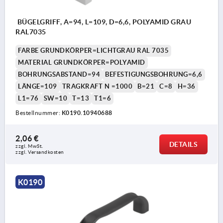
BÜGELGRIFF, A=94, L=109, D=6,6, POLYAMID GRAU
RAL7035
FARBE GRUNDKÖRPER=LICHTGRAU RAL 7035
MATERIAL GRUNDKÖRPER=POLYAMID
BOHRUNGSABSTAND=94
BEFESTIGUNGSBOHRUNG=6,6
LÄNGE=109
TRAGKRAFT N =1000
B=21
C=8
H=36
L1=76
SW=10
T=13
T1=6
Bestellnummer:
K0190.10940688
2,06 €
DETAILS
zzgl. MwSt. 
zzgl. Versandkosten
K0190