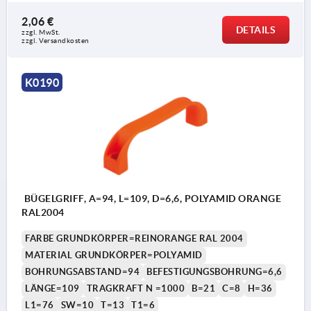
2,06 €
DETAILS
zzgl. MwSt. 
zzgl. Versandkosten
K0190
BÜGELGRIFF, A=94, L=109, D=6,6, POLYAMID ORANGE
RAL2004
FARBE GRUNDKÖRPER=REINORANGE RAL 2004
MATERIAL GRUNDKÖRPER=POLYAMID
BOHRUNGSABSTAND=94
BEFESTIGUNGSBOHRUNG=6,6
LÄNGE=109
TRAGKRAFT N =1000
B=21
C=8
H=36
L1=76
SW=10
T=13
T1=6