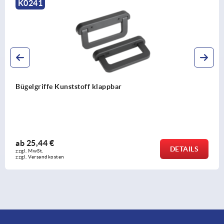
K0207
Bügelgriffe Stahl rund abgewinkelt
ab
9,36 €
DETAILS
zzgl. MwSt. 
zzgl. Versandkosten