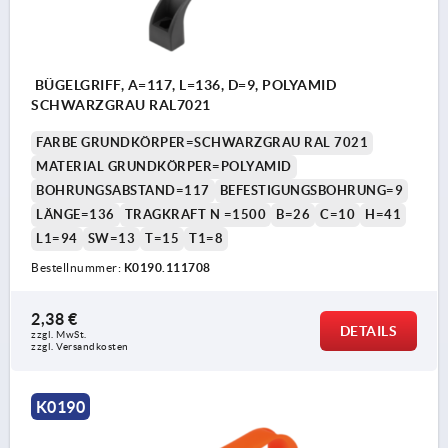
BÜGELGRIFF, A=117, L=136, D=9, POLYAMID
SCHWARZGRAU RAL7021
FARBE GRUNDKÖRPER=SCHWARZGRAU RAL 7021
MATERIAL GRUNDKÖRPER=POLYAMID
BOHRUNGSABSTAND=117
BEFESTIGUNGSBOHRUNG=9
LÄNGE=136
TRAGKRAFT N =1500
B=26
C=10
H=41
L1=94
SW=13
T=15
T1=8
Bestellnummer:
K0190.111708
2,38 €
DETAILS
zzgl. MwSt. 
zzgl. Versandkosten
K0190