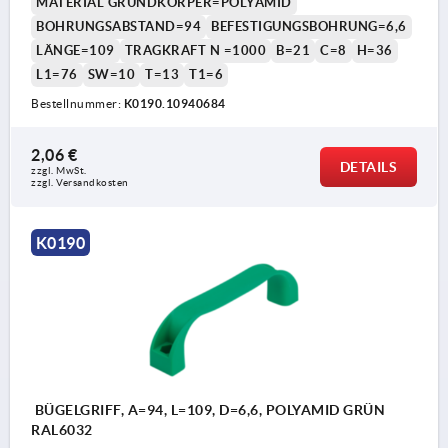
MATERIAL GRUNDKÖRPER=POLYAMID
BOHRUNGSABSTAND=94
BEFESTIGUNGSBOHRUNG=6,6
LÄNGE=109
TRAGKRAFT N =1000
B=21
C=8
H=36
L1=76
SW=10
T=13
T1=6
Bestellnummer:
K0190.10940684
2,06 €
DETAILS
zzgl. MwSt. 
zzgl. Versandkosten
K0190
BÜGELGRIFF, A=94, L=109, D=6,6, POLYAMID GRÜN
RAL6032