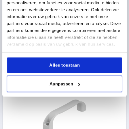
BÜGELGRIFF, A=94, L=109, D=6,6, POLYAMID BLAU
personaliseren, om functies voor social media te bieden
RAL5017
en om ons websiteverkeer te analyseren. Ook delen we
informatie over uw gebruik van onze site met onze
FARBE GRUNDKÖRPER=VERKEHRSBLAU RAL 5017
partners voor social media, adverteren en analyse. Deze
MATERIAL GRUNDKÖRPER=POLYAMID
partners kunnen deze gegevens combineren met andere
BOHRUNGSABSTAND=94
BEFESTIGUNGSBOHRUNG=6,6
informatie die u aan ze heeft verstrekt of die ze hebben
LÄNGE=109
TRAGKRAFT N =1000
B=21
C=8
H=36
verzameld op basis van uw gebruik van hun services.
L1=76
SW=10
T=13
T1=6
Bestellnummer:
K0190.10940687
Alles toestaan
2,06 €
DETAILS
zzgl. MwSt. 
zzgl. Versandkosten
Aanpassen
K0190