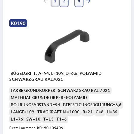
1
2
4
K0190
BÜGELGRIFF, A=94, L=109, D=6,6, POLYAMID
SCHWARZGRAU RAL7021
FARBE GRUNDKÖRPER=SCHWARZGRAU RAL 7021
MATERIAL GRUNDKÖRPER=POLYAMID
BOHRUNGSABSTAND=94
BEFESTIGUNGSBOHRUNG=6,6
LÄNGE=109
TRAGKRAFT N =1000
B=21
C=8
H=36
L1=76
SW=10
T=13
T1=6
Bestellnummer:
K0190.109406