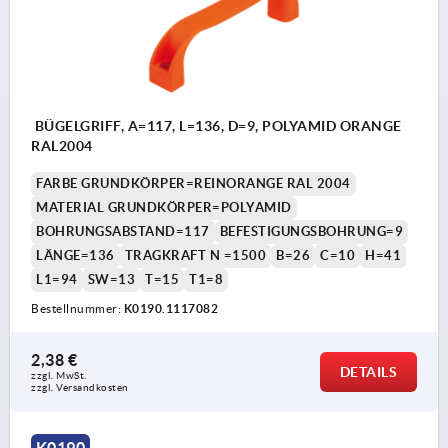
BÜGELGRIFF, A=117, L=136, D=9, POLYAMID ORANGE
RAL2004
FARBE GRUNDKÖRPER=REINORANGE RAL 2004
MATERIAL GRUNDKÖRPER=POLYAMID
BOHRUNGSABSTAND=117
BEFESTIGUNGSBOHRUNG=9
LÄNGE=136
TRAGKRAFT N =1500
B=26
C=10
H=41
L1=94
SW=13
T=15
T1=8
Bestellnummer:
K0190.1117082
2,38 €
DETAILS
zzgl. MwSt. 
zzgl. Versandkosten