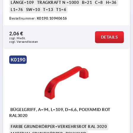
LÄNGE=109
TRAGKRAFT N =1000
B=21
C=8
H=36
L1=76
SW=10
T=13
T1=6
Bestellnummer:
K0190.10940616
2,06 €
DETAILS
zzgl. MwSt. 
zzgl. Versandkosten
K0190
BÜGELGRIFF, A=94, L=109, D=6,6, POLYAMID ROT
RAL3020
FARBE GRUNDKÖRPER=VERKEHRSROT RAL 3020