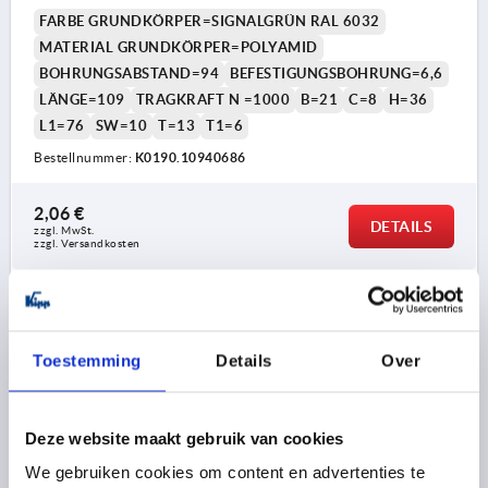
FARBE GRUNDKÖRPER=SIGNALGRÜN RAL 6032
MATERIAL GRUNDKÖRPER=POLYAMID
BOHRUNGSABSTAND=94
BEFESTIGUNGSBOHRUNG=6,6
LÄNGE=109
TRAGKRAFT N =1000
B=21
C=8
H=36
L1=76
SW=10
T=13
T1=6
Bestellnummer:
K0190.10940686
2,06 €
DETAILS
zzgl. MwSt. 
zzgl. Versandkosten
K0190
Toestemming
Details
Over
Deze website maakt gebruik van cookies
We gebruiken cookies om content en advertenties te