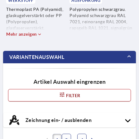
WERKSTOFF
AUSFÜHRUNG
Thermoplast PA (Polyamid),
Polypropylen schwarzgrau.
glaskugelverstärkt oder PP
Polyamid schwarzgrau RAL
(Polypropylen),
7021, reinorange RAL 2004,
glasfaserverstärkt.
rapsgelb RAL 1021, signalgrün
Mehr anzeigen
RAL 6032, verkehrsblau RAL
5017, verkehrsrot RAL 3020
und lichtgrau RAL 7035.
VARIANTENAUSWAHL
Artikel Auswahl eingrenzen
FILTER
Zeichnung ein- / ausblenden