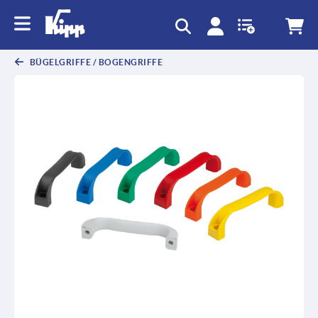
text.skipToContent
text.skipToNavigation
BÜGELGRIFFE / BOGENGRIFFE