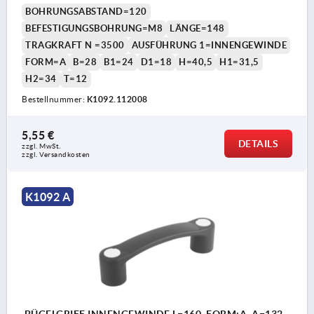
BOHRUNGSABSTAND=120
BEFESTIGUNGSBOHRUNG=M8
LÄNGE=148
TRAGKRAFT N =3500
AUSFÜHRUNG 1=INNENGEWINDE
FORM=A
B=28
B1=24
D1=18
H=40,5
H1=31,5
H2=34
T=12
Bestellnummer:
K1092.112008
5,55 €
DETAILS
zzgl. MwSt. 
zzgl. Versandkosten
K1092 A
BÜGELGRIFF INNENGEWINDE L=160, FORM:A, A=132,