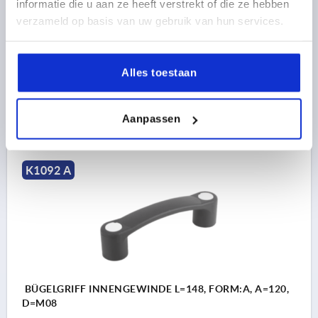
informatie die u aan ze heeft verstrekt of die ze hebben
TRAGKRAFT N =3500
AUSFÜHRUNG 1=INNENGEWINDE
verzameld op basis van uw gebruik van hun services.
FORM=A
B=28
B1=24
D1=18
H=40,5
H1=31,5
H2=34
T=12
Alles toestaan
Bestellnummer:
K1092.112006
5,38 €
DETAILS
Aanpassen
zzgl. MwSt. 
zzgl. Versandkosten
K1092 A
BÜGELGRIFF INNENGEWINDE L=148, FORM:A, A=120,
D=M08