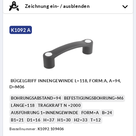
Zeichnung ein- / ausblenden
K1092 A
BÜGELGRIFF INNENGEWINDE L=118, FORM:A, A=94,
D=M06
BOHRUNGSABSTAND=94
BEFESTIGUNGSBOHRUNG=M6
LÄNGE=118
TRAGKRAFT N =2000
AUSFÜHRUNG 1=INNENGEWINDE
FORM=A
B=24
B1=21
D1=16
H=37
H1=30
H2=33
T=12
Bestellnummer:
K1092.109406