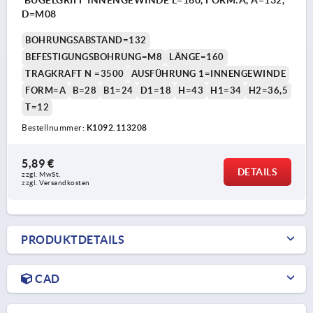
D=M08
BOHRUNGSABSTAND=132
BEFESTIGUNGSBOHRUNG=M8
LÄNGE=160
TRAGKRAFT N =3500
AUSFÜHRUNG 1=INNENGEWINDE
FORM=A
B=28
B1=24
D1=18
H=43
H1=34
H2=36,5
T=12
Bestellnummer:
K1092.113208
5,89 €
DETAILS
zzgl. MwSt. 
zzgl. Versandkosten
PRODUKTDETAILS
CAD