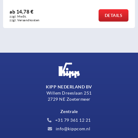
ab
4,75 €
DETAILS
zzgl. MwSt. 
zzgl. Versandkosten
KIPP NEDERLAND BV
Willem Dreeslaan 251
2729 NE Zoetermeer
Zentrale
+31 79 361 12 21
info@kippcom.nl