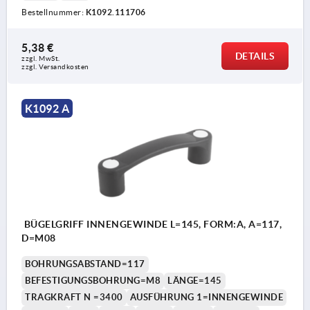
Bestellnummer:
K1092.111706
5,38 €
DETAILS
zzgl. MwSt. 
zzgl. Versandkosten
K1092 A
BÜGELGRIFF INNENGEWINDE L=145, FORM:A, A=117,
D=M08
BOHRUNGSABSTAND=117
BEFESTIGUNGSBOHRUNG=M8
LÄNGE=145
TRAGKRAFT N =3400
AUSFÜHRUNG 1=INNENGEWINDE