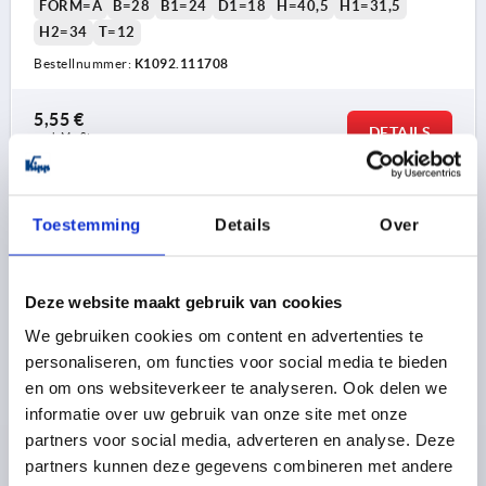
FORM=A
B=28
B1=24
D1=18
H=40,5
H1=31,5
H2=34
T=12
Bestellnummer:
K1092.111708
5,55 €
DETAILS
zzgl. MwSt. 
zzgl. Versandkosten
K1092 A
Toestemming
Details
Over
Deze website maakt gebruik van cookies
We gebruiken cookies om content en advertenties te
personaliseren, om functies voor social media te bieden
en om ons websiteverkeer te analyseren. Ook delen we
BÜGELGRIFF INNENGEWINDE L=148, FORM:A, A=120,
informatie over uw gebruik van onze site met onze
D=M06
partners voor social media, adverteren en analyse. Deze
BOHRUNGSABSTAND=120
partners kunnen deze gegevens combineren met andere
BEFESTIGUNGSBOHRUNG=M6
LÄNGE=148