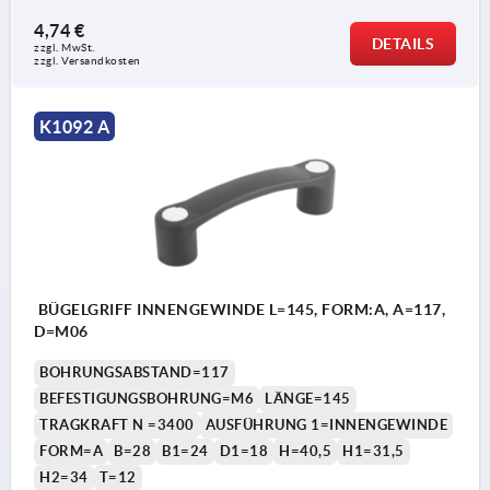
4,74 €
DETAILS
zzgl. MwSt. 
zzgl. Versandkosten
K1092 A
BÜGELGRIFF INNENGEWINDE L=145, FORM:A, A=117,
D=M06
BOHRUNGSABSTAND=117
BEFESTIGUNGSBOHRUNG=M6
LÄNGE=145
TRAGKRAFT N =3400
AUSFÜHRUNG 1=INNENGEWINDE
FORM=A
B=28
B1=24
D1=18
H=40,5
H1=31,5
H2=34
T=12