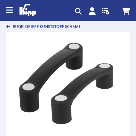
text.skipToContent
text.skipToNavigation
BÜGELGRIFFE KUNSTSTOFF SCHMAL