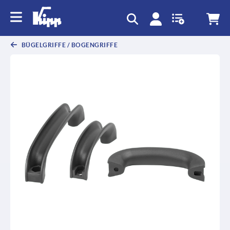
text.skipToContent
text.skipToNavigation
BÜGELGRIFFE / BOGENGRIFFE