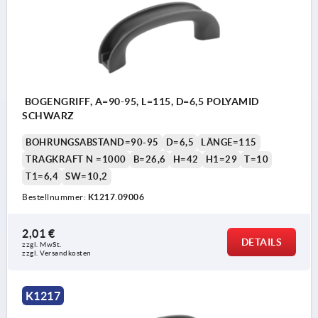
BOGENGRIFF, A=90-95, L=115, D=6,5 POLYAMID
SCHWARZ
BOHRUNGSABSTAND=90-95
D=6,5
LÄNGE=115
TRAGKRAFT N =1000
B=26,6
H=42
H1=29
T=10
T1=6,4
SW=10,2
Bestellnummer:
K1217.09006
2,01 €
DETAILS
zzgl. MwSt. 
zzgl. Versandkosten
K1217