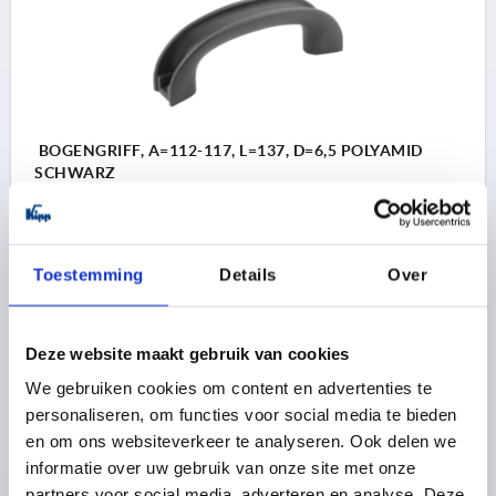
BOGENGRIFF, A=112-117, L=137, D=6,5 POLYAMID
SCHWARZ
BOHRUNGSABSTAND=112-117
D=6,5
LÄNGE=137
TRAGKRAFT N =1000
B=29
H=47
H1=31
T=12
T1=7
SW=10,2
Toestemming
Details
Over
Bestellnummer:
K1217.11206
Deze website maakt gebruik van cookies
2,25 €
DETAILS
zzgl. MwSt. 
We gebruiken cookies om content en advertenties te
zzgl. Versandkosten
personaliseren, om functies voor social media te bieden
en om ons websiteverkeer te analyseren. Ook delen we
K1217
informatie over uw gebruik van onze site met onze
partners voor social media, adverteren en analyse. Deze