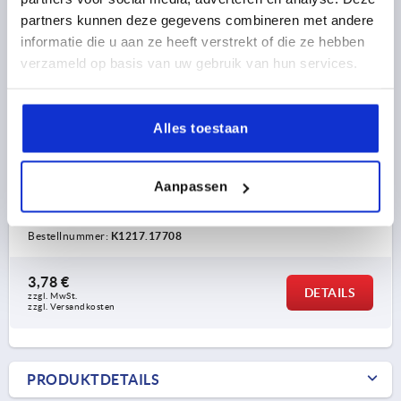
partners kunnen deze gegevens combineren met andere
informatie die u aan ze heeft verstrekt of die ze hebben
verzameld op basis van uw gebruik van hun services.
BOGENGRIFF, A=177-182, L=208, D=8,5 POLYAMID
Alles toestaan
SCHWARZ
BOHRUNGSABSTAND=177-182
D=8,5
LÄNGE=208
Aanpassen
TRAGKRAFT N =1000
B=30
H=48,1
H1=31
T=14
T1=9
SW=13,2
Bestellnummer:
K1217.17708
3,78 €
DETAILS
zzgl. MwSt. 
zzgl. Versandkosten
PRODUKTDETAILS