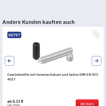
Andere Kunden kauften auch
NEU
797
K
ndestifte mit Innensechskant und Spitze DIN EN ISO
Roh
7
un
,11 €
ab
DETAILS
MwSt. 
zzgl