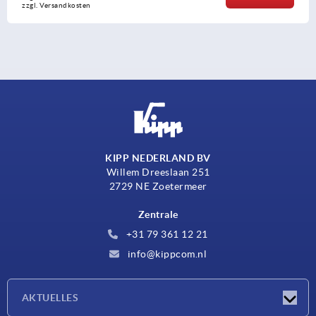
Versandkosten
zzgl
KIPP NEDERLAND BV
Willem Dreeslaan 251
2729 NE Zoetermeer
Zentrale
+31 79 361 12 21
info@kippcom.nl
AKTUELLES