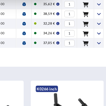
500
35,62 €
500
38,59 €
500
32,28 €
500
34,26 €
500
37,05 €
K0266 inch