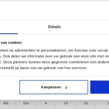
Details
L
Form
6
106
A
 van cookies
ent en advertenties te personaliseren, om functies voor social
TABELLE VERGRÖSSERN
120
. Ook delen we informatie over uw gebruik van onze site met on
ßigen Abständen mehrmals täglich aktualisiert.
140
1-3 Tage
e. Deze partners kunnen deze gegevens combineren met andere i
Bestellung erfahren Sie das bestätigte
4-20 Tage
erzameld op basis van uw gebruik van hun services.
Aanpassen
D
L
Form
H
T
Trag
M6
106
A
59
50