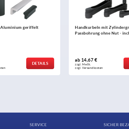
e Aluminium geriffelt
Handkurbeln mit Zylindergri
Passbohrung ohne Nut - inc
ab
14,67 €
DETAILS
zzgl. MwSt. 
sten
zzgl. Versandkosten
SERVICE
SICHER BEZ