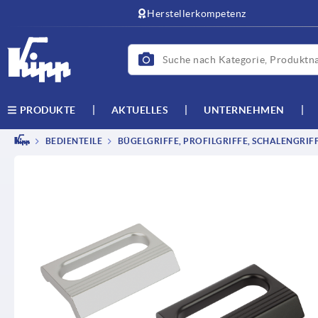
text.skipToContent
text.skipToNavigation
Herstellerkompetenz
AKTUELLES
UNTERNEHMEN
PRODUKTE
BEDIENTEILE
BÜGELGRIFFE, PROFILGRIFFE, SCHALENGRIF