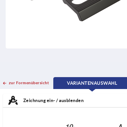
zur Formenübersicht
VARIANTENAUSWAHL
CURRENT
CURRENT
TAB:
TAB:
Zeichnung ein- / ausblenden