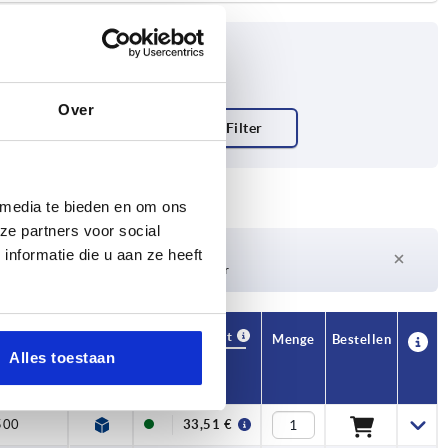
Over
 media te bieden en om ons
ze partners voor social
Lieferzeit auf Anfrage
nformatie die u aan ze heeft
Derzeit nicht auf Lager
Verfügbarkeit
CAD
Menge
Bestellen
Alles toestaan
kraft N
Preis
500
33,51 €