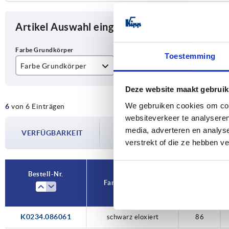
Artikel Auswahl eingrenzen
Toestemming
Farbe Grundkörper
A
D
natur eloxiert
86
M
Deze website maakt gebruik
We gebruiken cookies om cont
6
von 6 Einträgen
schwarz eloxiert
100
websiteverkeer te analyseren
Die Verfügbarkeiten werden in regelmä
120
media, adverteren en analys
VERFÜGBARKEIT
Im finalen Schritt vor Abschluss Ihrer 
verstrekt of die ze hebben v
Versanddatum.
Bestell-Nr.
Farbe Grundkörper
A
K0234.086061
schwarz eloxiert
86