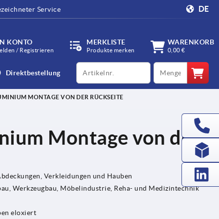
DE
zeichneter Service
IN KONTO
MERKLISTE
WARENKORB
lden / Registrieren
Produkte merken
0,00 €
productCode
qty
Direktbestellung
UMINIUM MONTAGE VON DER RÜCKSEITE
minium Montage von der
 Abdeckungen, Verkleidungen und Hauben
u, Werkzeugbau, Möbelindustrie, Reha- und Medizintechnik
en eloxiert