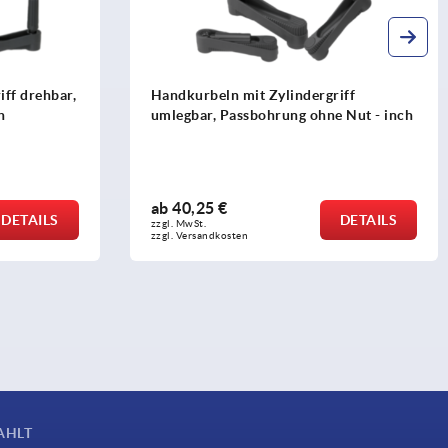
ff drehbar,
Handkurbeln mit Zylindergriff
h
umlegbar, Passbohrung ohne Nut - inch
ab
40,25 €
DETAILS
DETAILS
zzgl. MwSt. 
zzgl. Versandkosten
AHLT