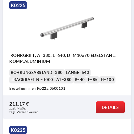
K0225
ROHRGRIFF, A=380, L=640, D=M10x70 EDELSTAHL,
KOMP:ALUMINIUM
BOHRUNGSABSTAND=380
LÄNGE=640
TRAGKRAFT N =1000
A1=380
B=40
E=85
H=100
Bestellnummer:
K0225.0600101
211,17 €
DETAILS
zzgl. MwSt. 
zzgl. Versandkosten
K0225