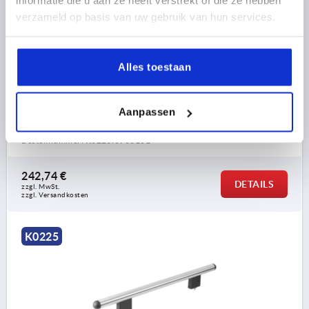
informatie die u aan ze heeft verstrekt of die ze hebben
verzameld op basis van uw gebruik van hun services.
ROHRGRIFF, A=600, L=940, D=M10x70 EDELSTAHL,
Alles toestaan
KOMP:ALUMINIUM
BOHRUNGSABSTAND=600
LÄNGE=940
Aanpassen
TRAGKRAFT N =1000
A1=600
B=40
E=125
H=100
Bestellnummer:
K0225.0900101
242,74 €
DETAILS
zzgl. MwSt. 
zzgl. Versandkosten
K0225