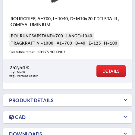
ROHRGRIFF, A=700, L=1040, D=M10x70 EDELSTAHL,
KOMP:ALUMINIUM
BOHRUNGSABSTAND=700
LÄNGE=1040
TRAGKRAFT N =1000
A1=700
B=40
E=125
H=100
Bestellnummer:
K0225.1000101
252,54 €
DETAILS
zzgl. MwSt. 
zzgl. Versandkosten
PRODUKTDETAILS
CAD
DOWNLOADS