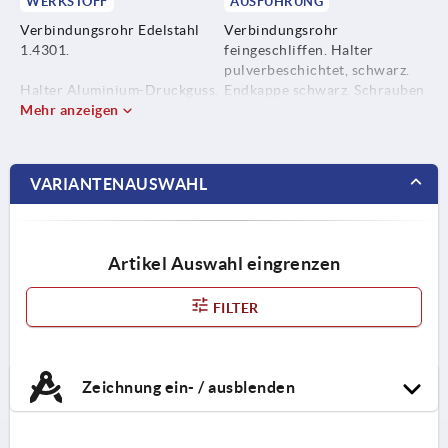
WERKSTOFF
AUSFÜHRUNG
Verbindungsrohr Edelstahl
Verbindungsrohr
1.4301.
feingeschliffen. Halter
pulverbeschichtet, schwarz.
Halter Aluminium-Druckguss.
Endkappe schwarz. Schrauben
Mehr anzeigen
und Spannelemente verzinkt
Endkappe glaskugelverstärkt.
und chromatiert.
Schrauben und Spannelemente
VARIANTENAUSWAHL
Stahl.
Artikel Auswahl eingrenzen
FILTER
Zeichnung ein- / ausblenden