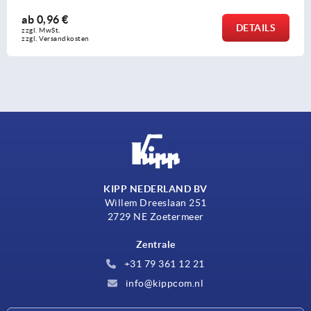
b
0,96 €
DETAILS
l. MwSt. 
l. Versandkosten
KIPP NEDERLAND BV
Willem Dreeslaan 251
2729 NE Zoetermeer
Zentrale
+31 79 361 12 21
info@kippcom.nl