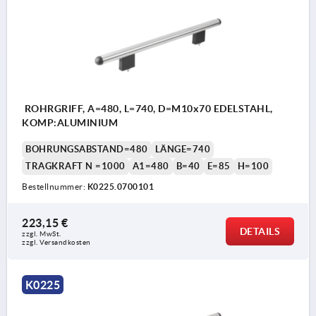
ROHRGRIFF, A=480, L=740, D=M10x70 EDELSTAHL,
KOMP:ALUMINIUM
BOHRUNGSABSTAND=480
LÄNGE=740
TRAGKRAFT N =1000
A1=480
B=40
E=85
H=100
Bestellnummer:
K0225.0700101
223,15 €
DETAILS
zzgl. MwSt. 
zzgl. Versandkosten
K0225