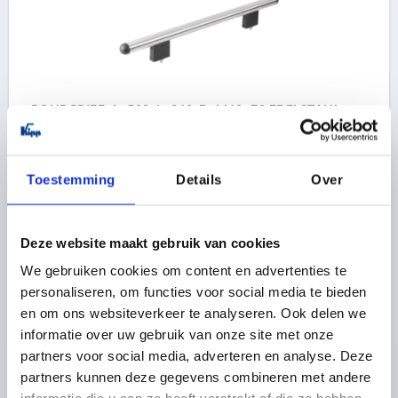
ROHRGRIFF, A=500, L=840, D=M10x70 EDELSTAHL,
KOMP:ALUMINIUM
BOHRUNGSABSTAND=500
LÄNGE=840
Toestemming
Details
Over
TRAGKRAFT N =1000
A1=500
B=40
E=125
H=100
Bestellnummer:
K0225.0800101
Deze website maakt gebruik van cookies
232,95 €
DETAILS
zzgl. MwSt. 
We gebruiken cookies om content en advertenties te
zzgl. Versandkosten
personaliseren, om functies voor social media te bieden
en om ons websiteverkeer te analyseren. Ook delen we
K0225
informatie over uw gebruik van onze site met onze
partners voor social media, adverteren en analyse. Deze
partners kunnen deze gegevens combineren met andere