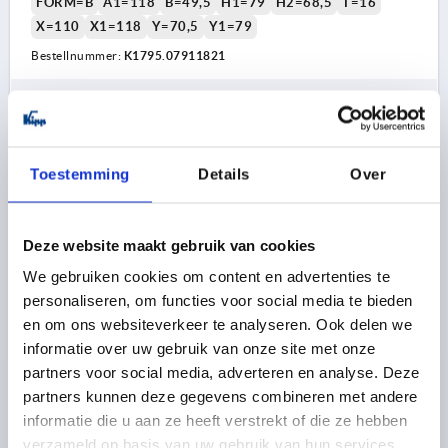
FORM=B
A1=118
B=49,5
H1=79
H2=68,5
T=16
X=110
X1=118
Y=70,5
Y1=79
Bestellnummer:
K1795.07911821
30,71 €
DETAILS
zzgl. MwSt. 
zzgl. Versandkosten
1) für Senkschrauben M4
Toestemming
Details
Over
K1795 B
Deze website maakt gebruik van cookies
We gebruiken cookies om content en advertenties te
personaliseren, om functies voor social media te bieden
en om ons websiteverkeer te analyseren. Ook delen we
informatie over uw gebruik van onze site met onze
SCHALENGRIFF KLAPPBAR, ANSCHRAUBBAR,
partners voor social media, adverteren en analyse. Deze
FORM:B, RÜCKFEDERND, L1=130, L=109, H=91, H1=79,
partners kunnen deze gegevens combineren met andere
X1=118 ALUMINIUM GRAU RAL7035
informatie die u aan ze heeft verstrekt of die ze hebben
PULVERBESCHICHTET
FORM-TYP=RÜCKFEDERND
verzameld op basis van uw gebruik van hun services.