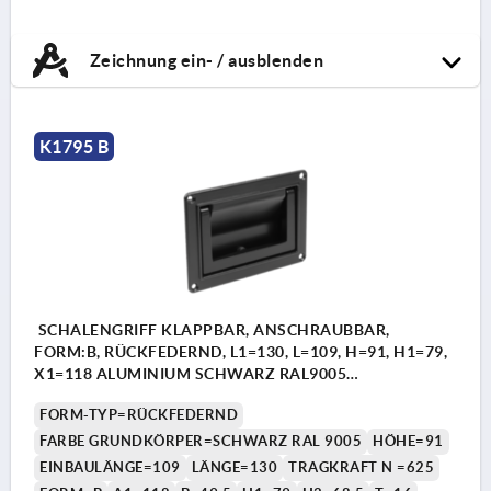
Zeichnung ein- / ausblenden
K1795 B
SCHALENGRIFF KLAPPBAR, ANSCHRAUBBAR,
FORM:B, RÜCKFEDERND, L1=130, L=109, H=91, H1=79,
X1=118 ALUMINIUM SCHWARZ RAL9005
PULVERBESCHICHTET
FORM-TYP=RÜCKFEDERND
FARBE GRUNDKÖRPER=SCHWARZ RAL 9005
HÖHE=91
EINBAULÄNGE=109
LÄNGE=130
TRAGKRAFT N =625