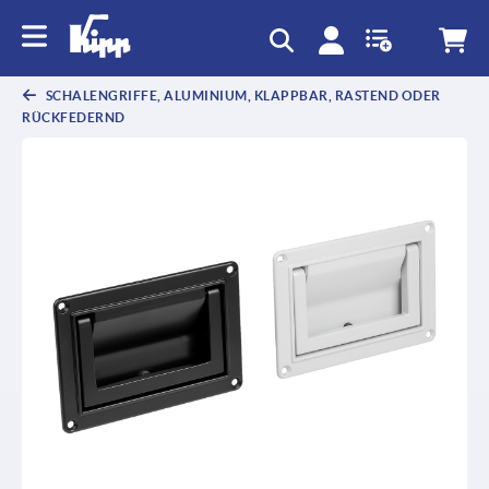
text.skipToContent
text.skipToNavigation
SCHALENGRIFFE, ALUMINIUM, KLAPPBAR, RASTEND ODER
RÜCKFEDERND