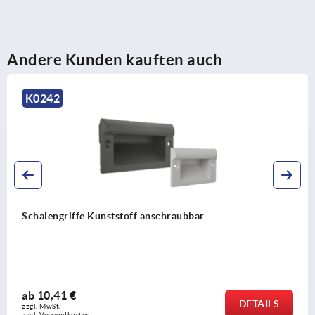
Andere Kunden kauften auch
K1077
stoff anschraubbar
Schalengriffe Kuns
ab
2,94 €
DETAILS
zzgl. MwSt. 
zzgl. Versandkosten