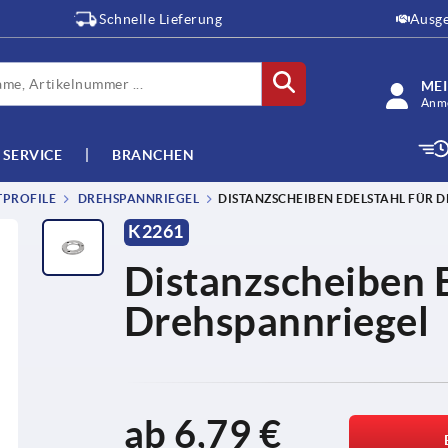
Schnelle Lieferung
Ausge
ME
Anme
SERVICE
BRANCHEN
TPROFILE
DREHSPANNRIEGEL
DISTANZSCHEIBEN EDELSTAHL FÜR 
K2261
Distanzscheiben E
Drehspannriegel
ab
6,79 €