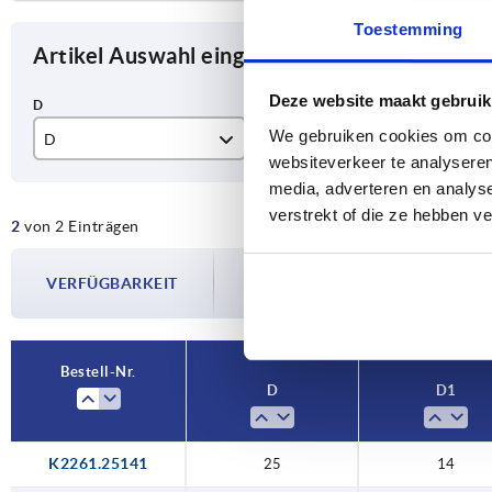
Toestemming
Artikel Auswahl eingrenzen
Deze website maakt gebruik
We gebruiken cookies om cont
D
D1
D2
websiteverkeer te analyseren
25
14
2,
media, adverteren en analys
verstrekt of die ze hebben v
2
von 2 Einträgen
34
18
3,
Die Verfügbarkeiten werden in regelmä
VERFÜGBARKEIT
Im finalen Schritt vor Abschluss Ihrer 
Versanddatum.
Bestell-Nr.
D
D1
K2261.25141
25
14