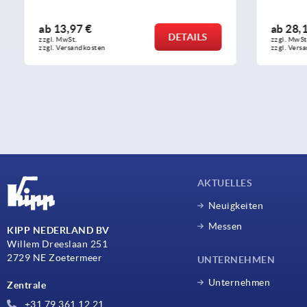
ab
13,97 €
ab
28,16 €
DETAILS
zzgl. MwSt. 
zzgl. MwSt. 
zzgl. Versandkosten
zzgl. Versandko
AKTUELLES
Neuigkeiten
Messen
KIPP NEDERLAND BV
Willem Dreeslaan 251
2729 NE Zoetermeer
UNTERNEHMEN
Unternehmen
Zentrale
+31 79 361 12 21