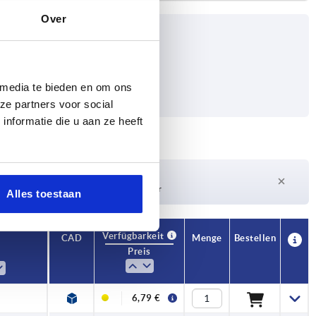
Over
 media te bieden en om ons
ze partners voor social
nformatie die u aan ze heeft
Lieferzeit auf Anfrage
Derzeit nicht auf Lager
Alles toestaan
Verfügbarkeit
CAD
Menge
Bestellen
Preis
6,79 €