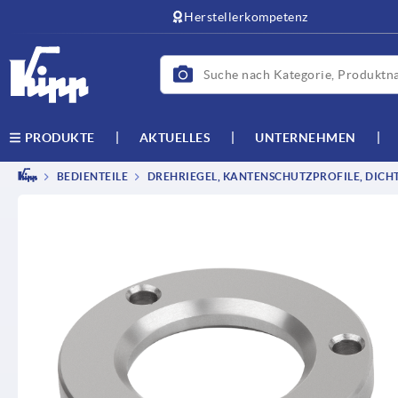
text.skipToContent
text.skipToNavigation
Herstellerkompetenz
AKTUELLES
UNTERNEHMEN
PRODUKTE
BEDIENTEILE
DREHRIEGEL, KANTENSCHUTZPROFILE, DICH