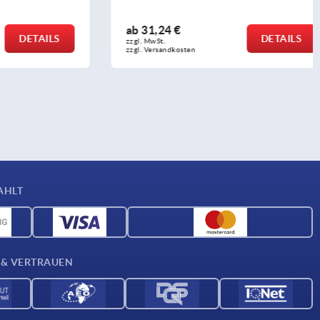
ab
31,24 €
DETAILS
DETAILS
zzgl. MwSt. 
zzgl. Versandkosten
AHLT
 & VERTRAUEN