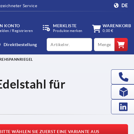
DE
zeichneter Service
IN KONTO
MERKLISTE
WARENKORB
lden / Registrieren
Produkte merken
0,00 €
productCode
qty
Direktbestellung
DREHSPANNRIEGEL
delstahl für
BITTE WÄHLEN SIE ZUERST EINE VARIANTE AUS