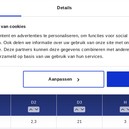
Details
 van cookies
ent en advertenties te personaliseren, om functies voor social
D3
H
. Ook delen we informatie over uw gebruik van onze site met on
3
21
3
e. Deze partners kunnen deze gegevens combineren met andere i
erzameld op basis van uw gebruik van hun services.
TABELLE VERGRÖSSERN
5
28
ßigen Abständen mehrmals täglich aktualisiert.
1-3 Tage
Bestellung erfahren Sie das bestätigte
4-20 Tage
Aanpassen
D2
D3
H
2,3
21
3