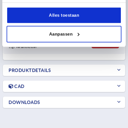
SCHERKRAFT KN=3
AUSZUGSKRAFT F KN=1,6
HALTEKRAFT N=250
Alles toestaan
TEMPERATURBESTÄNDIGKEIT =≤130 °C
Bestellnummer:
K2260.3408
Aanpassen
67,50 €
DETAILS
zzgl. MwSt. 
zzgl. Versandkosten
PRODUKTDETAILS
CAD
DOWNLOADS