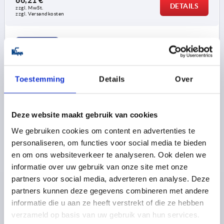
DETAILS
zzgl. MwSt. 
3) Montagemöglichkeit 3
zzgl. Versandkosten
4) Montagemöglichkeit 4
K2260 KN
5) Platte
6) Distanzscheibe
Toestemming
Details
Over
Deze website maakt gebruik van cookies
DREHSPANNRIEGEL, D=8, D2=34, D1=18, EDELSTAHL
We gebruiken cookies om content en advertenties te
A2, KOMP:POLYAMID, BOLZEN STAHL
personaliseren, om functies voor social media te bieden
en om ons websiteverkeer te analyseren. Ook delen we
LÄNGE=20
D1=18
informatie over uw gebruik van onze site met onze
MATERIAL KOMPONENTE=POLYAMID
D2=34
D3=40
partners voor social media, adverteren en analyse. Deze
AUSFÜHRUNG 2=BOLZEN STAHL
L1=8,5
HÖHE=43,9
partners kunnen deze gegevens combineren met andere
H1=14,7
H2=32,3
DURCHMESSER=8
D4=28
D5=18
informatie die u aan ze heeft verstrekt of die ze hebben
D6=35
D7=6,5
D8=3,4
T=9
T1=9-20
T2=5,5
T3=6
verzameld op basis van uw gebruik van hun services.
T4=2,5
T5=6-9
T6=3
M=M3X6
SPANNKRAFT N=250