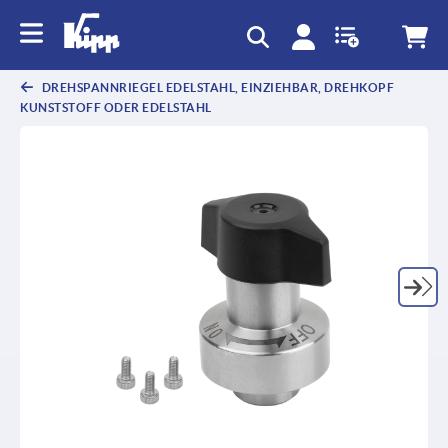
text.skipToContent
text.skipToNavigation
DREHSPANNRIEGEL EDELSTAHL, EINZIEHBAR, DREHKOPF
KUNSTSTOFF ODER EDELSTAHL