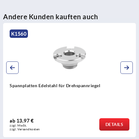
Andere Kunden kauften auch
560
K
nplatten Edelstahl für Drehspannriegel
Dre
Ede
3,97 €
DETAILS
MwSt. 
Versandkosten