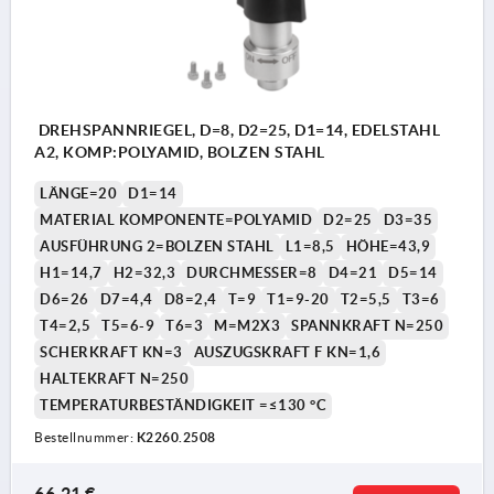
DREHSPANNRIEGEL, D=8, D2=25, D1=14, EDELSTAHL
A2, KOMP:POLYAMID, BOLZEN STAHL
LÄNGE=20
D1=14
MATERIAL KOMPONENTE=POLYAMID
D2=25
D3=35
AUSFÜHRUNG 2=BOLZEN STAHL
L1=8,5
HÖHE=43,9
H1=14,7
H2=32,3
DURCHMESSER=8
D4=21
D5=14
D6=26
D7=4,4
D8=2,4
T=9
T1=9-20
T2=5,5
T3=6
T4=2,5
T5=6-9
T6=3
M=M2X3
SPANNKRAFT N=250
SCHERKRAFT KN=3
AUSZUGSKRAFT F KN=1,6
HALTEKRAFT N=250
TEMPERATURBESTÄNDIGKEIT =≤130 °C
Bestellnummer:
K2260.2508
1) Montagemöglichkeit 1
2) Montagemöglichkeit 2
66,21 €