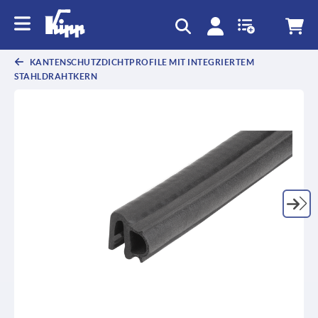
text.skipToContent
text.skipToNavigation
KANTENSCHUTZDICHTPROFILE MIT INTEGRIERTEM
STAHLDRAHTKERN