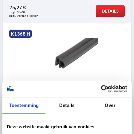
25,27 €
DETAILS
zzgl. MwSt. 
zzgl. Versandkosten
K1368 H
KANTENSCHUTZ-DICHTPROFIL 10000X8X12, FORM:H,
EPDM SCHWARZ, KOMP:EPDM
FORM=H
MATERIAL GRUNDKÖRPER=EPDM
Toestemming
Details
Over
LÄNGE=10000
KLEMMBEREICH MM=0,8-2,5
MINDESTBIEGERADIUS MM=A=40 B=40 C=100 D=60
BREITE=8
HÖHE=12
B1=9
Deze website maakt gebruik van cookies
Bestellnummer:
K1368.712X10000