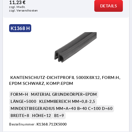
11,23 €
DETAILS
zzgl. MwSt. 
zzgl. Versandkosten
K1368 H
KANTENSCHUTZ-DICHTPROFIL 5000X8X12, FORM:H,
EPDM SCHWARZ, KOMP:EPDM
FORM=H
MATERIAL GRUNDKÖRPER=EPDM
LÄNGE=5000
KLEMMBEREICH MM=0,8-2,5
MINDESTBIEGERADIUS MM=A=40 B=40 C=100 D=60
BREITE=8
HÖHE=12
B1=9
Bestellnummer:
K1368.712X5000