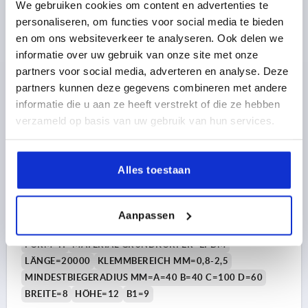
We gebruiken cookies om content en advertenties te
personaliseren, om functies voor social media te bieden
48,68 €
en om ons websiteverkeer te analyseren. Ook delen we
DETAILS
zzgl. MwSt. 
zzgl. Versandkosten
informatie over uw gebruik van onze site met onze
partners voor social media, adverteren en analyse. Deze
partners kunnen deze gegevens combineren met andere
K1368 H
informatie die u aan ze heeft verstrekt of die ze hebben
verzameld op basis van uw gebruik van hun services.
Alles toestaan
KANTENSCHUTZ-DICHTPROFIL 20000X8X12, FORM:H,
Aanpassen
EPDM SCHWARZ, KOMP:EPDM
FORM=H
MATERIAL GRUNDKÖRPER=EPDM
LÄNGE=20000
KLEMMBEREICH MM=0,8-2,5
MINDESTBIEGERADIUS MM=A=40 B=40 C=100 D=60
BREITE=8
HÖHE=12
B1=9