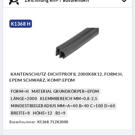
K1368 H
KANTENSCHUTZ-DICHTPROFIL 2000X8X12, FORM:H,
EPDM SCHWARZ, KOMP:EPDM
FORM=H
MATERIAL GRUNDKÖRPER=EPDM
LÄNGE=2000
KLEMMBEREICH MM=0,8-2,5
MINDESTBIEGERADIUS MM=A=40 B=40 C=100 D=60
BREITE=8
HÖHE=12
B1=9
Bestellnummer:
K1368.712X2000