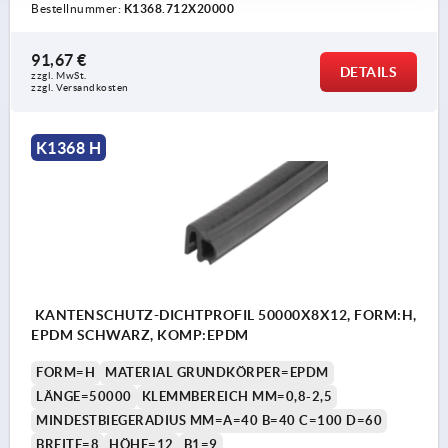
Bestellnummer:
K1368.712X20000
91,67 €
DETAILS
zzgl. MwSt. 
zzgl. Versandkosten
K1368 H
KANTENSCHUTZ-DICHTPROFIL 50000X8X12, FORM:H,
EPDM SCHWARZ, KOMP:EPDM
FORM=H
MATERIAL GRUNDKÖRPER=EPDM
LÄNGE=50000
KLEMMBEREICH MM=0,8-2,5
MINDESTBIEGERADIUS MM=A=40 B=40 C=100 D=60
BREITE=8
HÖHE=12
B1=9