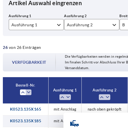
Artikel Auswahl eingrenzen
Ausführung 1
Ausführung 2
B
mit Anschlag
gerade
19
26
von 26 Einträgen
nach oben gekröpft
Die Verfügbarkeiten werden in regelmä
nach unten gekröpft
VERFÜGBARKEIT
Im finalen Schritt vor Abschluss Ihrer 
Versanddatum.
Bestell-Nr.
Ausführung 1
Ausführung 2
K0523.135X165
mit Anschlag
nach oben gekröpft
K0523.135X185
mit Anschlag
gerade