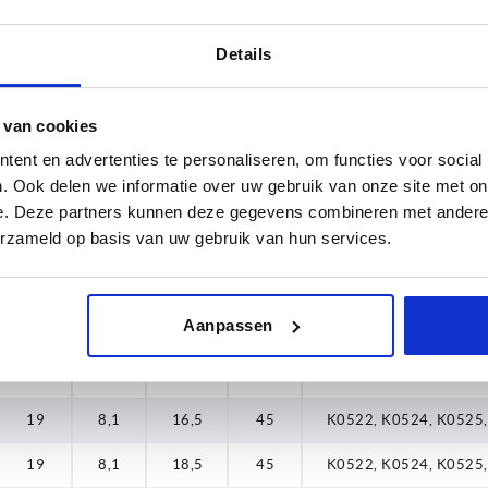
18,5
19
8,1
20,5
35
K0522, K0524, K0525
Details
20,5
19
8,1
22,5
35
K0522, K0524, K0525
21,5
19
8,1
24,5
35
K0522, K0524, K0525
 van cookies
22,5
19
8,1
4,5
45
K0522, K0524, K0525
ent en advertenties te personaliseren, om functies voor social
. Ook delen we informatie over uw gebruik van onze site met on
24,5
19
8,1
6,5
45
K0522, K0524, K0525
e. Deze partners kunnen deze gegevens combineren met andere i
26,5
erzameld op basis van uw gebruik van hun services.
19
8,1
8,5
45
K0522, K0524, K0525
28,5
19
8,1
10,5
45
K0522, K0524, K0525
30,5
Aanpassen
19
8,1
12,5
45
K0522, K0524, K0525
32,5
19
8,1
14,5
45
K0522, K0524, K0525
34,5
19
8,1
16,5
45
K0522, K0524, K0525
36,5
19
8,1
18,5
45
K0522, K0524, K0525