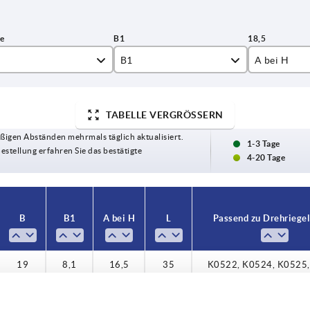
B1
A bei H
8,1
TABELLE VERGRÖSSERN
4,5
ßigen Abständen mehrmals täglich aktualisiert.
1-3 Tage
Bestellung erfahren Sie das bestätigte
6,5
4-20 Tage
8,5
10,5
B
B1
A bei H
L
Passend zu Drehriege
12,5
19
8,1
16,5
35
K0522, K0524, K0525
14,5
16,5
19
8,1
18,5
35
K0522, K0524, K0525