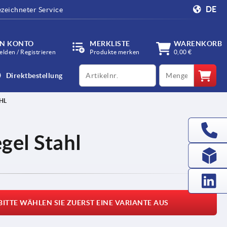
DE
zeichneter Service
IN KONTO
MERKLISTE
WARENKORB
lden / Registrieren
Produkte merken
0,00 €
productCode
qty
Direktbestellung
HL
gel Stahl
BITTE WÄHLEN SIE ZUERST EINE VARIANTE AUS