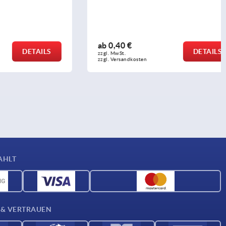
ab
0,40 €
DETAILS
DETAILS
zzgl. MwSt. 
zzgl. Versandkosten
AHLT
 & VERTRAUEN