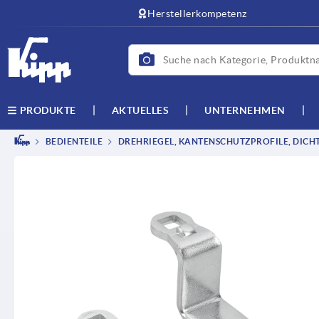
text.skipToContent
text.skipToNavigation
Herstellerkompetenz
AKTUELLES
UNTERNEHMEN
PRODUKTE
BEDIENTEILE
DREHRIEGEL, KANTENSCHUTZPROFILE, DICH