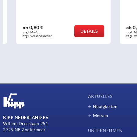
ab
0,80 €
ab
0,94 €
DETAILS
zzgl. MwSt. 
zzgl. MwSt. 
zzgl. Versandkosten
zzgl. Versandko
AKTUELLES
Neuigkeiten
Messen
KIPP NEDERLAND BV
Willem Dreeslaan 251
2729 NE Zoetermeer
UNTERNEHMEN