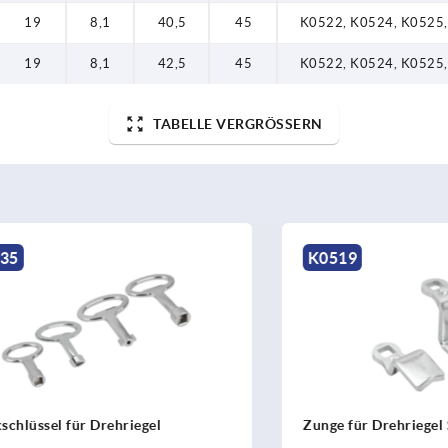
19
8,1
40,5
45
K0522, K0524, K0525
19
8,1
42,5
45
K0522, K0524, K0525
TABELLE VERGRÖSSERN
K0519
sel für Drehriegel
Zunge für Drehriegel Stahl