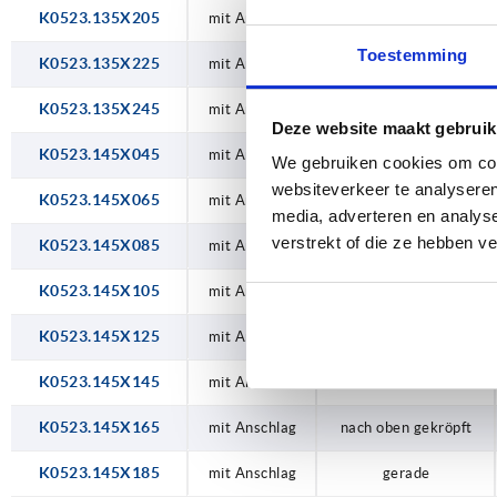
K0523.135X205
mit Anschlag
nach unten gekröpft
Toestemming
K0523.135X225
mit Anschlag
nach unten gekröpft
K0523.135X245
mit Anschlag
nach unten gekröpft
Deze website maakt gebruik
K0523.145X045
mit Anschlag
nach oben gekröpft
We gebruiken cookies om cont
websiteverkeer te analyseren
K0523.145X065
mit Anschlag
nach oben gekröpft
media, adverteren en analys
verstrekt of die ze hebben v
K0523.145X085
mit Anschlag
nach oben gekröpft
K0523.145X105
mit Anschlag
nach oben gekröpft
K0523.145X125
mit Anschlag
nach oben gekröpft
K0523.145X145
mit Anschlag
nach oben gekröpft
K0523.145X165
mit Anschlag
nach oben gekröpft
K0523.145X185
mit Anschlag
gerade