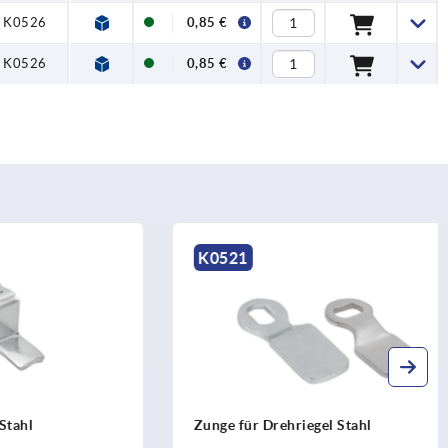
, K0526
0,85 €
, K0526
0,85 €
K0521
Zunge für Drehriegel Stahl