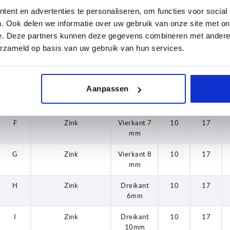
Schlüssel
ent en advertenties te personaliseren, om functies voor social
. Ook delen we informatie over uw gebruik van onze site met on
Vierkant 6
C
Zink
Doppelbart
10
17
e. Deze partners kunnen deze gegevens combineren met andere i
3 mm
erzameld op basis van uw gebruik van hun services.
Vierkant 7
D
Zink
Doppelbart
10
17
Vierkant 8
5 mm
Aanpassen
E
Zink
Vierkant 6
10
17
mm
F
Zink
Vierkant 7
10
17
mm
G
Zink
Vierkant 8
10
17
mm
H
Zink
Dreikant
10
17
6mm
I
Zink
Dreikant
10
17
10mm