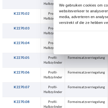
H
Halbzylinder
We gebruiken cookies om cont
websiteverkeer te analyseren
I
K2270.02
Profil-
Formeinsatzverriegelung
media, adverteren en analys
Halbzylinder
verstrekt of die ze hebben v
J
K2270.03
Profil-
Formeinsatzverriegelung
K
Halbzylinder
L
K2270.04
Profil-
Formeinsatzverriegelung
Halbzylinder
M
K2270.05
Profil-
Formeinsatzverriegelung
N
Halbzylinder
K2270.06
Profil-
Formeinsatzverriegelung
Halbzylinder
K2270.07
Profil-
Formeinsatzverriegelung
Halbzylinder
K2270.08
Profil-
Formeinsatzverriegelung
Halbzylinder