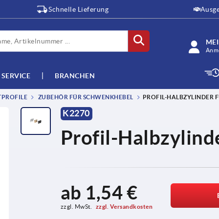
Schnelle Lieferung
Ausge
ME
Anme
SERVICE
BRANCHEN
TPROFILE
ZUBEHÖR FÜR SCHWENKHEBEL
PROFIL-HALBZYLINDER 
K2270
Profil-Halbzylin
ab
1,54 €
zzgl. MwSt. 
zzgl. Versandkosten