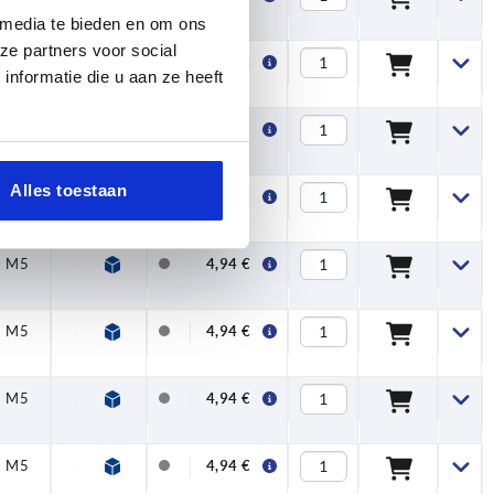
 media te bieden en om ons
ze partners voor social
 mm
M5
33
19
40
31
4,94 €
nformatie die u aan ze heeft
 mm
M5
33
19
40
31
4,94 €
 mm
Alles toestaan
M5
33
19
40
31
4,94 €
M5
33
19
40
31
4,94 €
M5
33
19
40
31
4,94 €
M5
33
19
40
31
4,94 €
M5
33
19
40
31
4,94 €