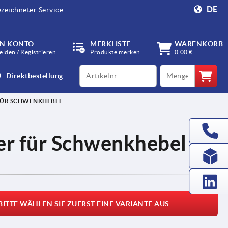
DE
zeichneter Service
IN KONTO
MERKLISTE
WARENKORB
lden / Registrieren
Produkte merken
0,00 €
productCode
qty
Direktbestellung
FÜR SCHWENKHEBEL
der für Schwenkhebel
BITTE WÄHLEN SIE ZUERST EINE VARIANTE AUS