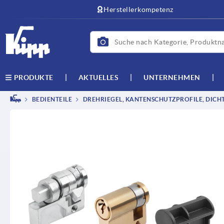
text.skipToContent
text.skipToNavigation
Herstellerkompetenz
AKTUELLES
UNTERNEHMEN
PRODUKTE
BEDIENTEILE
DREHRIEGEL, KANTENSCHUTZPROFILE, DICH