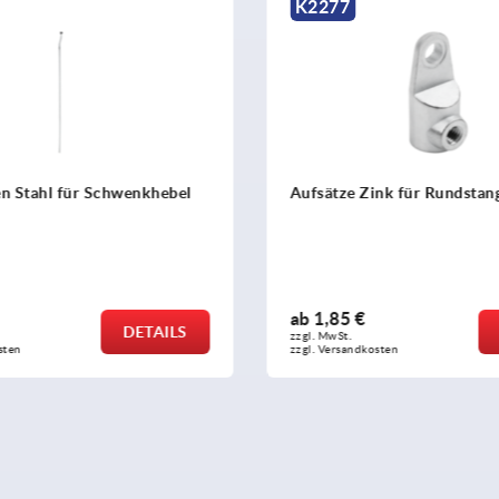
K2277
en Stahl für Schwenkhebel
Aufsätze Zink für Rundstan
ab
1,85 €
DETAILS
zzgl. MwSt. 
sten
zzgl. Versandkosten