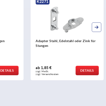
K2271
gen
Adapter Stahl, Edelstahl oder Zink für
Stangen
ab
1,85 €
DETAILS
DETAILS
zzgl. MwSt. 
zzgl. Versandkosten