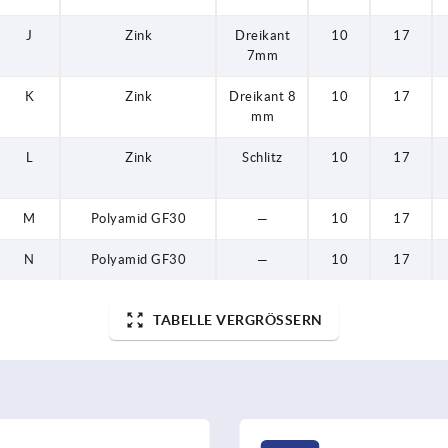
J
Zink
Dreikant
10
17
7mm
K
Zink
Dreikant 8
10
17
mm
L
Zink
Schlitz
10
17
M
Polyamid GF30
—
10
17
N
Polyamid GF30
—
10
17
TABELLE VERGRÖSSERN