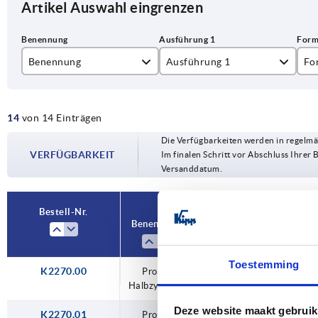
Artikel Auswahl eingrenzen
Benennung
Ausführung 1
Fo
Formeinsatz
Blindstopfen
14
von 14 Einträgen
Profil-Halbzylinder
Formeinsatzverriegelung
A
Die Verfügbarkeiten werden in regelmä
gleichschließend
VERFÜGBARKEIT
Im finalen Schritt vor Abschluss Ihrer 
B
Versanddatum.
verschiedenschließend
C
Bestell-Nr.
Bestell-Nr.
D
Benennung
Benennung
Ausführung 1
Ausführung 1
E
Toestemming
K2270.00
Formeinsatz
Formeinsatz
Profil-
Profil-
Profil-
Profil-
Profil-
Profil-
Profil-
Profil-
Profil-
Profil-
Profil-
Profil-
Profil-
Formeinsatzverriegelung
Formeinsatzverriegelung
Formeinsatzverriegelung
Formeinsatzverriegelung
Formeinsatzverriegelung
Formeinsatzverriegelung
Formeinsatzverriegelung
Formeinsatzverriegelung
Formeinsatzverriegelung
Formeinsatzverriegelung
verschiedenschließend
verschiedenschließend
gleichschließend
Blindstopfen
Blindstopfen
F
Halbzylinder
Halbzylinder
Halbzylinder
Halbzylinder
Halbzylinder
Halbzylinder
Halbzylinder
Halbzylinder
Halbzylinder
Halbzylinder
Halbzylinder
Halbzylinder
Halbzylinder
G
Deze website maakt gebruik
K2270.01
Profil-
gleichschließend