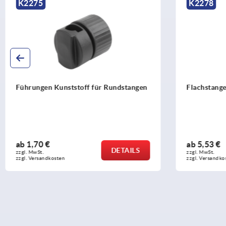
K2275
K2278
Führungen Kunststoff für Rundstangen
Flachstang
ab
1,70 €
ab
5,53 €
DETAILS
zzgl. MwSt. 
zzgl. MwSt. 
zzgl. Versandkosten
zzgl. Versandko