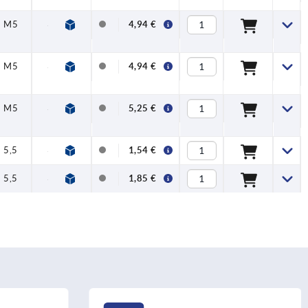
M5
33
19
40
31
4,94 €
M5
33
19
40
31
4,94 €
M5
33
19
40
31
5,25 €
5,5
33
19
40
30,5
1,54 €
5,5
33
19
40
30,5
1,85 €