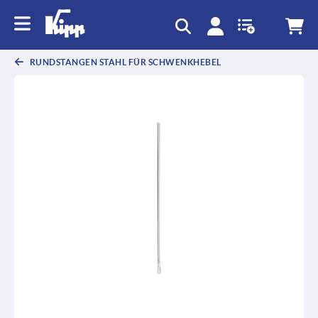
text.skipToContent
text.skipToNavigation
RUNDSTANGEN STAHL FÜR SCHWENKHEBEL