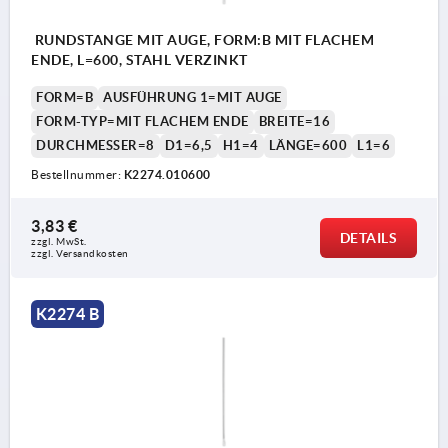
RUNDSTANGE MIT AUGE, FORM:B MIT FLACHEM
ENDE, L=600, STAHL VERZINKT
FORM=B
AUSFÜHRUNG 1=MIT AUGE
FORM-TYP=MIT FLACHEM ENDE
BREITE=16
DURCHMESSER=8
D1=6,5
H1=4
LÄNGE=600
L1=6
Bestellnummer:
K2274.010600
3,83 €
DETAILS
zzgl. MwSt. 
zzgl. Versandkosten
K2274 B