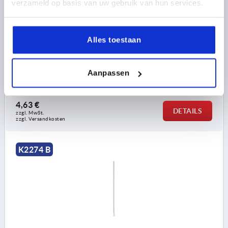
verzameld op basis van uw gebruik van hun services.
RUNDSTANGE MIT AUGE, FORM:B MIT FLACHEM
ENDE, L=900, STAHL VERZINKT
Alles toestaan
FORM=B
AUSFÜHRUNG 1=MIT AUGE
FORM-TYP=MIT FLACHEM ENDE
BREITE=16
DURCHMESSER=8
D1=6,5
H1=4
LÄNGE=900
L1=6
Aanpassen
Bestellnummer:
K2274.010900
4,63 €
DETAILS
zzgl. MwSt. 
zzgl. Versandkosten
K2274 B