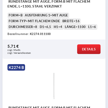
RUNDSTANGE MIT AUGE, FORM:B MIT FLACHEM
ENDE, L=1100, STAHL VERZINKT
FORM=B
AUSFÜHRUNG 1=MIT AUGE
FORM-TYP=MIT FLACHEM ENDE
BREITE=16
DURCHMESSER=8
D1=6,5
H1=4
LÄNGE=1100
L1=6
Bestellnummer:
K2274.011100
5,71 €
DETAILS
zzgl. MwSt. 
zzgl. Versandkosten
K2274 B
RUNDSTANGE MIT AUGE, FORM:B MIT FLACHEM