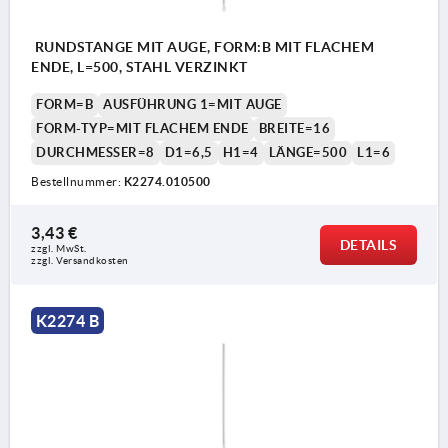
RUNDSTANGE MIT AUGE, FORM:B MIT FLACHEM
ENDE, L=500, STAHL VERZINKT
FORM=B
AUSFÜHRUNG 1=MIT AUGE
FORM-TYP=MIT FLACHEM ENDE
BREITE=16
DURCHMESSER=8
D1=6,5
H1=4
LÄNGE=500
L1=6
Bestellnummer:
K2274.010500
3,43 €
DETAILS
zzgl. MwSt. 
zzgl. Versandkosten
K2274 B