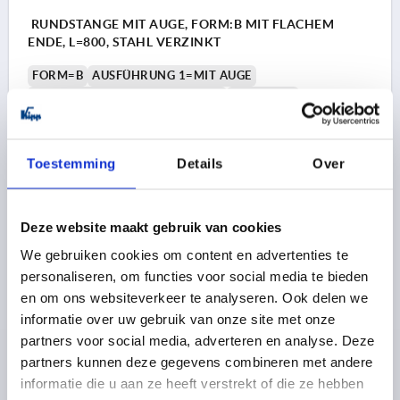
RUNDSTANGE MIT AUGE, FORM:B MIT FLACHEM
ENDE, L=800, STAHL VERZINKT
FORM=B
AUSFÜHRUNG 1=MIT AUGE
FORM-TYP=MIT FLACHEM ENDE
BREITE=16
DURCHMESSER=8
D1=6,5
H1=4
LÄNGE=800
L1=6
Bestellnummer:
K2274.010800
Toestemming
Details
Over
4,48 €
DETAILS
zzgl. MwSt. 
zzgl. Versandkosten
Deze website maakt gebruik van cookies
We gebruiken cookies om content en advertenties te
K2274 B
personaliseren, om functies voor social media te bieden
en om ons websiteverkeer te analyseren. Ook delen we
informatie over uw gebruik van onze site met onze
partners voor social media, adverteren en analyse. Deze
partners kunnen deze gegevens combineren met andere
informatie die u aan ze heeft verstrekt of die ze hebben