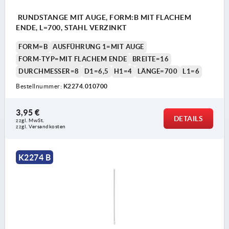
RUNDSTANGE MIT AUGE, FORM:B MIT FLACHEM
ENDE, L=700, STAHL VERZINKT
FORM=B
AUSFÜHRUNG 1=MIT AUGE
FORM-TYP=MIT FLACHEM ENDE
BREITE=16
DURCHMESSER=8
D1=6,5
H1=4
LÄNGE=700
L1=6
Bestellnummer:
K2274.010700
3,95 €
DETAILS
zzgl. MwSt. 
zzgl. Versandkosten
K2274 B