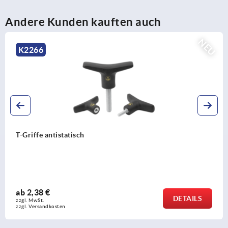
Andere Kunden kauften auch
NEU
K2265
T-Griffe visuell-detektierbar
ab
5,09 €
S
DETAI
zzgl. MwSt. 
zzgl. Versandkosten