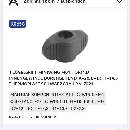
Zeichnung ein- / ausblenden
K0658
FLÜGELGRIFF MINIWING M04, FORM:D
INNENGEWINDE DURCHGEHEND, A=28, B=13, H=14,3,
THERMOPLAST SCHWARZGRAU RAL7021,
KOMP:STAHL BLAU-PASSIVIERT
MATERIAL KOMPONENTE=STAHL
GEWINDE=M4
GRIFFLÄNGE=28
GEWINDETIEFE=10
BREITE=13
D2=12
HÖHE=14,3
H1=13,3
H2=2,3
Bestellnummer:
K0658.1004