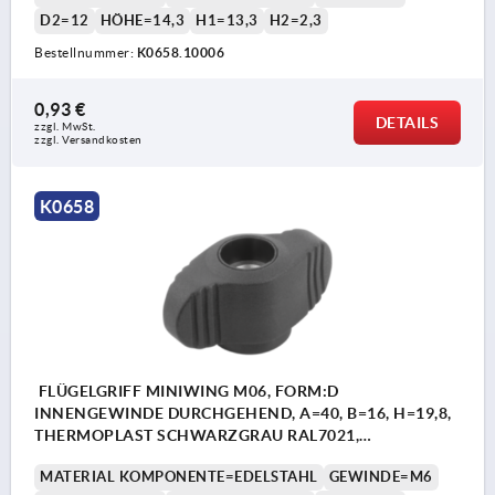
D2=12
HÖHE=14,3
H1=13,3
H2=2,3
Bestellnummer:
K0658.10006
0,93 €
DETAILS
zzgl. MwSt. 
zzgl. Versandkosten
K0658
FLÜGELGRIFF MINIWING M06, FORM:D
INNENGEWINDE DURCHGEHEND, A=40, B=16, H=19,8,
THERMOPLAST SCHWARZGRAU RAL7021,
KOMP:EDELSTAHL 1.4305 BLANK
MATERIAL KOMPONENTE=EDELSTAHL
GEWINDE=M6