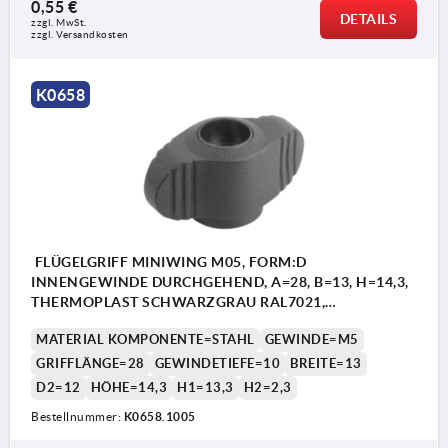
0,55 €
DETAILS
zzgl. MwSt. 
zzgl. Versandkosten
K0658
FLÜGELGRIFF MINIWING M05, FORM:D
INNENGEWINDE DURCHGEHEND, A=28, B=13, H=14,3,
THERMOPLAST SCHWARZGRAU RAL7021,
KOMP:STAHL BLAU-PASSIVIERT
MATERIAL KOMPONENTE=STAHL
GEWINDE=M5
GRIFFLÄNGE=28
GEWINDETIEFE=10
BREITE=13
D2=12
HÖHE=14,3
H1=13,3
H2=2,3
Bestellnummer:
K0658.1005