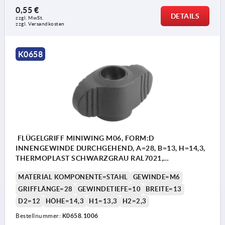
0,55 €
DETAILS
zzgl. MwSt. 
zzgl. Versandkosten
K0658
FLÜGELGRIFF MINIWING M06, FORM:D
INNENGEWINDE DURCHGEHEND, A=28, B=13, H=14,3,
THERMOPLAST SCHWARZGRAU RAL7021,
KOMP:STAHL BLAU-PASSIVIERT
MATERIAL KOMPONENTE=STAHL
GEWINDE=M6
GRIFFLÄNGE=28
GEWINDETIEFE=10
BREITE=13
D2=12
HÖHE=14,3
H1=13,3
H2=2,3
Bestellnummer:
K0658.1006