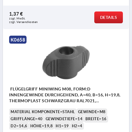
1,37 €
DETAILS
zzgl. MwSt. 
zzgl. Versandkosten
K0658
FLÜGELGRIFF MINIWING M08, FORM:D
INNENGEWINDE DURCHGEHEND, A=40, B=16, H=19,8,
THERMOPLAST SCHWARZGRAU RAL7021,
KOMP:STAHL BLAU-PASSIVIERT
MATERIAL KOMPONENTE=STAHL
GEWINDE=M8
GRIFFLÄNGE=40
GEWINDETIEFE=14
BREITE=16
D2=14,6
HÖHE=19,8
H1=19
H2=4