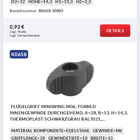
D2=12
HÖHE=14,3
H1=13,3
H2=2,3
Bestellnummer:
K0658.10005
0,93 €
DETAILS
zzgl. MwSt. 
zzgl. Versandkosten
K0658
FLÜGELGRIFF MINIWING M06, FORM:D
INNENGEWINDE DURCHGEHEND, A=28, B=13, H=14,3,
THERMOPLAST SCHWARZGRAU RAL7021,
KOMP:EDELSTAHL 1.4305 BLANK
MATERIAL KOMPONENTE=EDELSTAHL
GEWINDE=M6
GRIFFLÄNGE=28
GEWINDETIEFE=10
BREITE=13