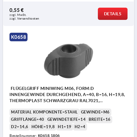
0,55 €
DETAILS
zzgl. MwSt. 
zzgl. Versandkosten
K0658
FLÜGELGRIFF MINIWING M06, FORM:D
INNENGEWINDE DURCHGEHEND, A=40, B=16, H=19,8,
THERMOPLAST SCHWARZGRAU RAL7021,
KOMP:STAHL BLAU-PASSIVIERT
MATERIAL KOMPONENTE=STAHL
GEWINDE=M6
GRIFFLÄNGE=40
GEWINDETIEFE=14
BREITE=16
D2=14,6
HÖHE=19,8
H1=19
H2=4
Bestellnummer:
K0658.1806