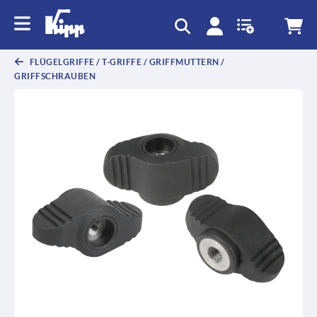
text.skipToContent
text.skipToNavigation
FLÜGELGRIFFE / T-GRIFFE / GRIFFMUTTERN /
GRIFFSCHRAUBEN