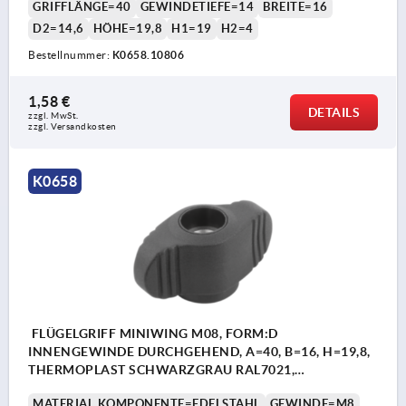
GRIFFLÄNGE=40
GEWINDETIEFE=14
BREITE=16
D2=14,6
HÖHE=19,8
H1=19
H2=4
Bestellnummer:
K0658.10806
1,58 €
DETAILS
zzgl. MwSt. 
zzgl. Versandkosten
K0658
FLÜGELGRIFF MINIWING M08, FORM:D
INNENGEWINDE DURCHGEHEND, A=40, B=16, H=19,8,
THERMOPLAST SCHWARZGRAU RAL7021,
KOMP:EDELSTAHL 1.4305 BLANK
MATERIAL KOMPONENTE=EDELSTAHL
GEWINDE=M8