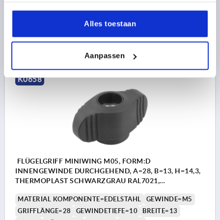
Bestellnummer:
K0658.10004
Alles toestaan
0,93 €
DETAILS
zzgl. MwSt. 
zzgl. Versandkosten
Aanpassen
K0658
FLÜGELGRIFF MINIWING M05, FORM:D
INNENGEWINDE DURCHGEHEND, A=28, B=13, H=14,3,
THERMOPLAST SCHWARZGRAU RAL7021,
KOMP:EDELSTAHL 1.4305 BLANK
MATERIAL KOMPONENTE=EDELSTAHL
GEWINDE=M5
GRIFFLÄNGE=28
GEWINDETIEFE=10
BREITE=13