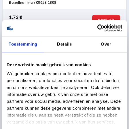
Bestellnummer:
K0658.1808
1,73 €
DETAILS
zzgl. MwSt. 
zzgl. Versandkosten
K0658
Toestemming
Details
Over
Deze website maakt gebruik van cookies
We gebruiken cookies om content en advertenties te
personaliseren, om functies voor social media te bieden
en om ons websiteverkeer te analyseren. Ook delen we
FLÜGELGRIFF MINIWING M04, FORM:D
informatie over uw gebruik van onze site met onze
INNENGEWINDE DURCHGEHEND, A=28, B=13, H=14,3,
partners voor social media, adverteren en analyse. Deze
THERMOPLAST SCHWARZGRAU RAL7021,
partners kunnen deze gegevens combineren met andere
KOMP:EDELSTAHL 1.4305 BLANK
MATERIAL KOMPONENTE=EDELSTAHL
GEWINDE=M4
informatie die u aan ze heeft verstrekt of die ze hebben
GRIFFLÄNGE=28
GEWINDETIEFE=10
BREITE=13
verzameld op basis van uw gebruik van hun services.
D2=12
HÖHE=14,3
H1=13,3
H2=2,3