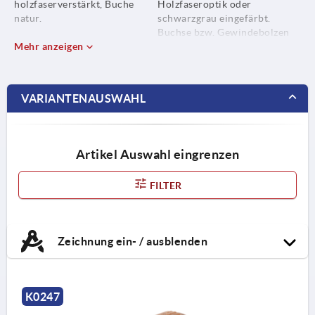
holzfaserverstärkt, Buche
Holzfaseroptik oder
natur.
schwarzgrau eingefärbt.
Buchse bzw. Gewindebolzen
Biopolymer glasfaserverstärkt,
Mehr anzeigen
Edelstahl blank.
schwarzgrau.
Buchse bzw. Gewindebolzen
VARIANTENAUSWAHL
aus Edelstahl 1.4305.
Artikel Auswahl eingrenzen
FILTER
Zeichnung ein- / ausblenden
K0247