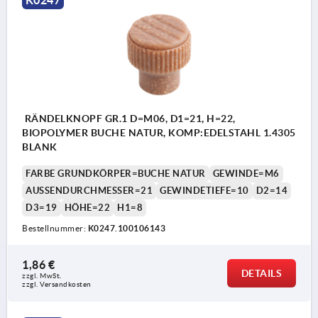
K0247
RÄNDELKNOPF GR.1 D=M06, D1=21, H=22,
BIOPOLYMER BUCHE NATUR, KOMP:EDELSTAHL 1.4305
BLANK
FARBE GRUNDKÖRPER=BUCHE NATUR
GEWINDE=M6
AUSSENDURCHMESSER=21
GEWINDETIEFE=10
D2=14
D3=19
HÖHE=22
H1=8
Bestellnummer:
K0247.100106143
1,86 €
DETAILS
zzgl. MwSt. 
zzgl. Versandkosten