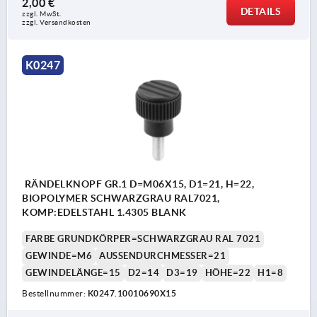
2,00 €
DETAILS
zzgl. MwSt. 
zzgl. Versandkosten
K0247
RÄNDELKNOPF GR.1 D=M06X15, D1=21, H=22,
BIOPOLYMER SCHWARZGRAU RAL7021,
KOMP:EDELSTAHL 1.4305 BLANK
FARBE GRUNDKÖRPER=SCHWARZGRAU RAL 7021
GEWINDE=M6
AUSSENDURCHMESSER=21
GEWINDELÄNGE=15
D2=14
D3=19
HÖHE=22
H1=8
Bestellnummer:
K0247.10010690X15