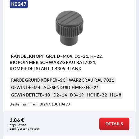
K0247
RÄNDELKNOPF GR.1 D=M04, D1=21, H=22,
BIOPOLYMER SCHWARZGRAU RAL7021,
KOMP:EDELSTAHL 1.4305 BLANK
FARBE GRUNDKÖRPER=SCHWARZGRAU RAL 7021
GEWINDE=M4
AUSSENDURCHMESSER=21
GEWINDETIEFE=10
D2=14
D3=19
HÖHE=22
H1=8
Bestellnummer:
K0247.10010490
1,86 €
DETAILS
zzgl. MwSt. 
zzgl. Versandkosten