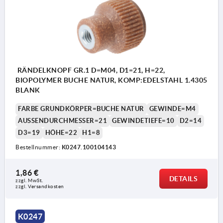
RÄNDELKNOPF GR.1 D=M04, D1=21, H=22,
BIOPOLYMER BUCHE NATUR, KOMP:EDELSTAHL 1.4305
BLANK
FARBE GRUNDKÖRPER=BUCHE NATUR
GEWINDE=M4
AUSSENDURCHMESSER=21
GEWINDETIEFE=10
D2=14
D3=19
HÖHE=22
H1=8
Bestellnummer:
K0247.100104143
1,86 €
DETAILS
zzgl. MwSt. 
zzgl. Versandkosten
K0247