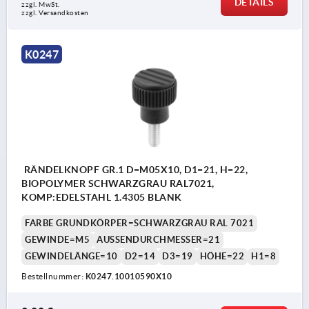
DETAILS
zzgl. MwSt. 
zzgl. Versandkosten
K0247
RÄNDELKNOPF GR.1 D=M05X10, D1=21, H=22,
BIOPOLYMER SCHWARZGRAU RAL7021,
KOMP:EDELSTAHL 1.4305 BLANK
FARBE GRUNDKÖRPER=SCHWARZGRAU RAL 7021
GEWINDE=M5
AUSSENDURCHMESSER=21
GEWINDELÄNGE=10
D2=14
D3=19
HÖHE=22
H1=8
Bestellnummer:
K0247.10010590X10