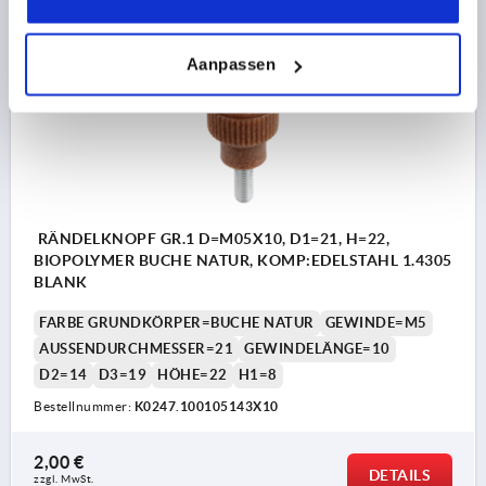
K0247
Aanpassen
RÄNDELKNOPF GR.1 D=M05X10, D1=21, H=22,
BIOPOLYMER BUCHE NATUR, KOMP:EDELSTAHL 1.4305
BLANK
FARBE GRUNDKÖRPER=BUCHE NATUR
GEWINDE=M5
AUSSENDURCHMESSER=21
GEWINDELÄNGE=10
D2=14
D3=19
HÖHE=22
H1=8
Bestellnummer:
K0247.100105143X10
2,00 €
DETAILS
zzgl. MwSt. 