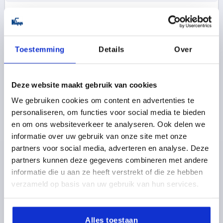
K0247
Toestemming
Details
Over
Deze website maakt gebruik van cookies
We gebruiken cookies om content en advertenties te
RÄNDELKNOPF GR.1 D=M06, D1=21, H=22,
personaliseren, om functies voor social media te bieden
BIOPOLYMER SCHWARZGRAU RAL7021,
KOMP:EDELSTAHL 1.4305 BLANK
en om ons websiteverkeer te analyseren. Ook delen we
informatie over uw gebruik van onze site met onze
FARBE GRUNDKÖRPER=SCHWARZGRAU RAL 7021
partners voor social media, adverteren en analyse. Deze
GEWINDE=M6
AUSSENDURCHMESSER=21
partners kunnen deze gegevens combineren met andere
GEWINDETIEFE=10
D2=14
D3=19
HÖHE=22
H1=8
informatie die u aan ze heeft verstrekt of die ze hebben
Bestellnummer:
K0247.10010690
verzameld op basis van uw gebruik van hun services.
1,86 €
DETAILS
zzgl. MwSt. 
Alles toestaan
zzgl. Versandkosten