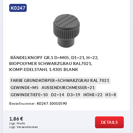
K0247
RÄNDELKNOPF GR.1 D=M05, D1=21, H=22,
BIOPOLYMER SCHWARZGRAU RAL7021,
KOMP:EDELSTAHL 1.4305 BLANK
FARBE GRUNDKÖRPER=SCHWARZGRAU RAL 7021
GEWINDE=M5
AUSSENDURCHMESSER=21
GEWINDETIEFE=10
D2=14
D3=19
HÖHE=22
H1=8
Bestellnummer:
K0247.10010590
1,86 €
DETAILS
zzgl. MwSt. 
zzgl. Versandkosten