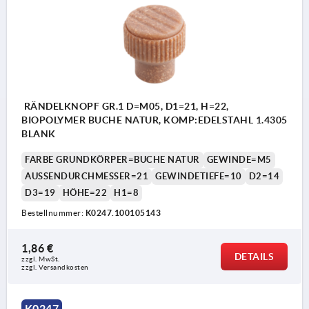
RÄNDELKNOPF GR.1 D=M05, D1=21, H=22,
BIOPOLYMER BUCHE NATUR, KOMP:EDELSTAHL 1.4305
BLANK
FARBE GRUNDKÖRPER=BUCHE NATUR
GEWINDE=M5
AUSSENDURCHMESSER=21
GEWINDETIEFE=10
D2=14
D3=19
HÖHE=22
H1=8
Bestellnummer:
K0247.100105143
1,86 €
DETAILS
zzgl. MwSt. 
zzgl. Versandkosten