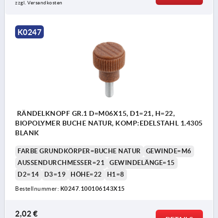
zzgl. Versandkosten
K0247
RÄNDELKNOPF GR.1 D=M06X15, D1=21, H=22,
BIOPOLYMER BUCHE NATUR, KOMP:EDELSTAHL 1.4305
BLANK
FARBE GRUNDKÖRPER=BUCHE NATUR
GEWINDE=M6
AUSSENDURCHMESSER=21
GEWINDELÄNGE=15
D2=14
D3=19
HÖHE=22
H1=8
Bestellnummer:
K0247.100106143X15
2,02 €