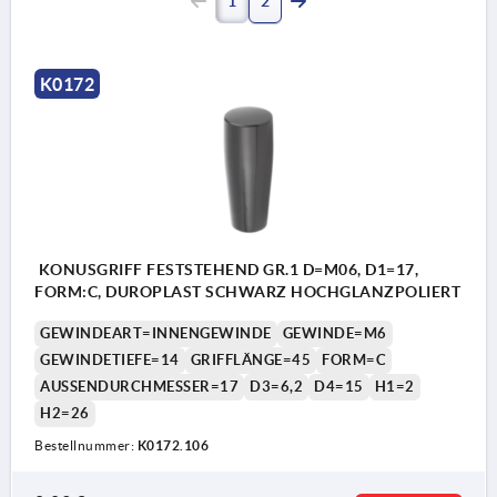
1
2
K0172
KONUSGRIFF FESTSTEHEND GR.1 D=M06, D1=17,
FORM:C, DUROPLAST SCHWARZ HOCHGLANZPOLIERT
GEWINDEART=INNENGEWINDE
GEWINDE=M6
GEWINDETIEFE=14
GRIFFLÄNGE=45
FORM=C
AUSSENDURCHMESSER=17
D3=6,2
D4=15
H1=2
H2=26
Bestellnummer:
K0172.106