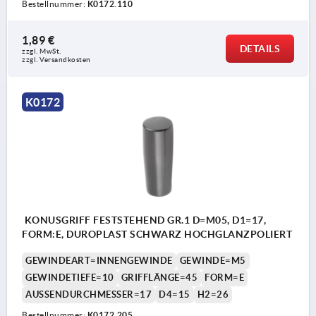
Bestellnummer:
K0172.110
1,89 €
DETAILS
zzgl. MwSt. 
zzgl. Versandkosten
K0172
KONUSGRIFF FESTSTEHEND GR.1 D=M05, D1=17,
FORM:E, DUROPLAST SCHWARZ HOCHGLANZPOLIERT
GEWINDEART=INNENGEWINDE
GEWINDE=M5
GEWINDETIEFE=10
GRIFFLÄNGE=45
FORM=E
AUSSENDURCHMESSER=17
D4=15
H2=26
Bestellnummer:
K0172.205