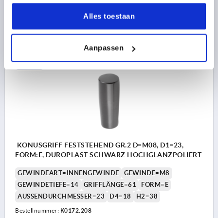
Alles toestaan
1,17 €
DETAILS
zzgl. MwSt. 
zzgl. Versandkosten
Aanpassen
K0172
KONUSGRIFF FESTSTEHEND GR.2 D=M08, D1=23,
FORM:E, DUROPLAST SCHWARZ HOCHGLANZPOLIERT
GEWINDEART=INNENGEWINDE
GEWINDE=M8
GEWINDETIEFE=14
GRIFFLÄNGE=61
FORM=E
AUSSENDURCHMESSER=23
D4=18
H2=38
Bestellnummer:
K0172.208