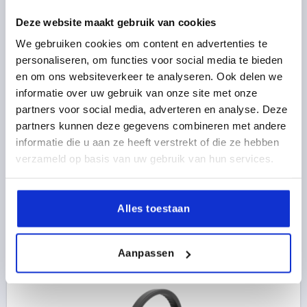
Deze website maakt gebruik van cookies
2-SPEICHENHANDRAD D1=160, FORM:A
We gebruiken cookies om content en advertenties te
PASSBOHRUNG + QUERBOHRUNG, D2=16, ALUMINIUM
personaliseren, om functies voor social media te bieden
SCHWARZ PULVERBESCHICHTET, OHNE GRIFF
en om ons websiteverkeer te analyseren. Ook delen we
informatie over uw gebruik van onze site met onze
FARBE GRUNDKÖRPER=SCHWARZ
partners voor social media, adverteren en analyse. Deze
AUSSENDURCHMESSER=160
partners kunnen deze gegevens combineren met andere
BEFESTIGUNGSBOHRUNG=16
FORM=A
informatie die u aan ze heeft verstrekt of die ze hebben
FORM-TYP=PASSBOHRUNG MIT QUERBOHRUNG
D3=36
verzameld op basis van uw gebruik van hun services.
L1=20
HÖHE=40
H=19,4
H2=8
D7=M6
Bestellnummer:
K1523.1601616
Alles toestaan
20,99 €
DETAILS
zzgl. MwSt. 
zzgl. Versandkosten
Aanpassen
K1523