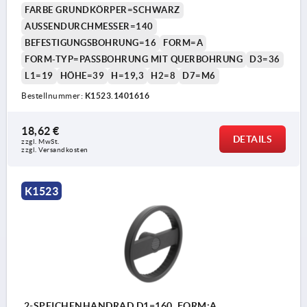
FARBE GRUNDKÖRPER=SCHWARZ
AUSSENDURCHMESSER=140
BEFESTIGUNGSBOHRUNG=16
FORM=A
FORM-TYP=PASSBOHRUNG MIT QUERBOHRUNG
D3=36
L1=19
HÖHE=39
H=19,3
H2=8
D7=M6
Bestellnummer:
K1523.1401616
18,62 €
DETAILS
zzgl. MwSt. 
zzgl. Versandkosten
K1523
2-SPEICHENHANDRAD D1=160, FORM:A