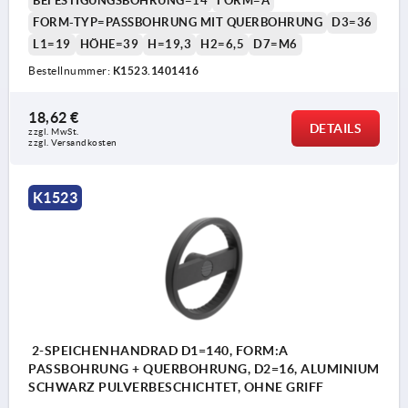
BEFESTIGUNGSBOHRUNG=14
FORM=A
FORM-TYP=PASSBOHRUNG MIT QUERBOHRUNG
D3=36
L1=19
HÖHE=39
H=19,3
H2=6,5
D7=M6
Bestellnummer:
K1523.1401416
18,62 €
DETAILS
zzgl. MwSt. 
zzgl. Versandkosten
K1523
2-SPEICHENHANDRAD D1=140, FORM:A
PASSBOHRUNG + QUERBOHRUNG, D2=16, ALUMINIUM
SCHWARZ PULVERBESCHICHTET, OHNE GRIFF