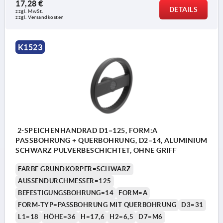
17,28 €
DETAILS
zzgl. MwSt. 
zzgl. Versandkosten
K1523
2-SPEICHENHANDRAD D1=125, FORM:A
PASSBOHRUNG + QUERBOHRUNG, D2=14, ALUMINIUM
SCHWARZ PULVERBESCHICHTET, OHNE GRIFF
FARBE GRUNDKÖRPER=SCHWARZ
AUSSENDURCHMESSER=125
BEFESTIGUNGSBOHRUNG=14
FORM=A
FORM-TYP=PASSBOHRUNG MIT QUERBOHRUNG
D3=31
L1=18
HÖHE=36
H=17,6
H2=6,5
D7=M6