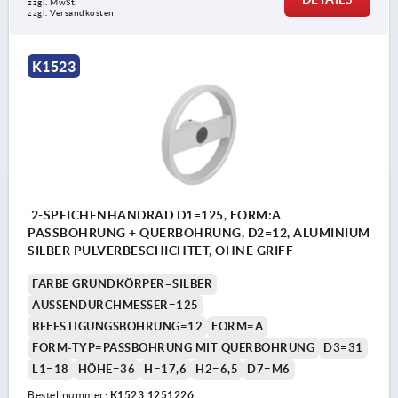
zzgl. MwSt. 
zzgl. Versandkosten
K1523
2-SPEICHENHANDRAD D1=125, FORM:A
PASSBOHRUNG + QUERBOHRUNG, D2=12, ALUMINIUM
SILBER PULVERBESCHICHTET, OHNE GRIFF
FARBE GRUNDKÖRPER=SILBER
AUSSENDURCHMESSER=125
BEFESTIGUNGSBOHRUNG=12
FORM=A
FORM-TYP=PASSBOHRUNG MIT QUERBOHRUNG
D3=31
L1=18
HÖHE=36
H=17,6
H2=6,5
D7=M6
Bestellnummer:
K1523.1251226