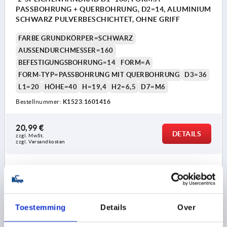
PASSBOHRUNG + QUERBOHRUNG, D2=14, ALUMINIUM
SCHWARZ PULVERBESCHICHTET, OHNE GRIFF
FARBE GRUNDKÖRPER=SCHWARZ
AUSSENDURCHMESSER=160
BEFESTIGUNGSBOHRUNG=14
FORM=A
FORM-TYP=PASSBOHRUNG MIT QUERBOHRUNG
D3=36
L1=20
HÖHE=40
H=19,4
H2=6,5
D7=M6
Bestellnummer:
K1523.1601416
20,99 €
DETAILS
zzgl. MwSt. 
zzgl. Versandkosten
K1523
Toestemming
Details
Over