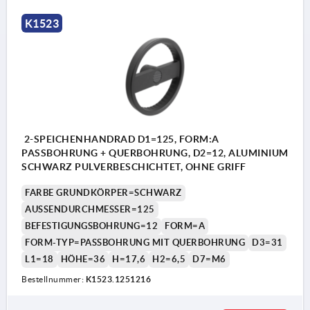
K1523
2-SPEICHENHANDRAD D1=125, FORM:A
PASSBOHRUNG + QUERBOHRUNG, D2=12, ALUMINIUM
SCHWARZ PULVERBESCHICHTET, OHNE GRIFF
FARBE GRUNDKÖRPER=SCHWARZ
AUSSENDURCHMESSER=125
BEFESTIGUNGSBOHRUNG=12
FORM=A
FORM-TYP=PASSBOHRUNG MIT QUERBOHRUNG
D3=31
L1=18
HÖHE=36
H=17,6
H2=6,5
D7=M6
Bestellnummer:
K1523.1251216
1) Lage der Querbohrung zur Passfedernut 90° versetzt
1) L