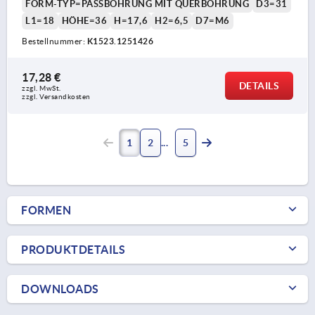
FORM-TYP=PASSBOHRUNG MIT QUERBOHRUNG
D3=31
L1=18
HÖHE=36
H=17,6
H2=6,5
D7=M6
Bestellnummer:
K1523.1251426
17,28 €
DETAILS
zzgl. MwSt. 
zzgl. Versandkosten
1
2
5
FORMEN
PRODUKTDETAILS
DOWNLOADS