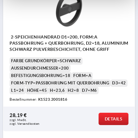
2-SPEICHENHANDRAD D1=200, FORM:A
PASSBOHRUNG + QUERBOHRUNG, D2=18, ALUMINIUM
SCHWARZ PULVERBESCHICHTET, OHNE GRIFF
FARBE GRUNDKÖRPER=SCHWARZ
AUSSENDURCHMESSER=200
BEFESTIGUNGSBOHRUNG=18
FORM=A
FORM-TYP=PASSBOHRUNG MIT QUERBOHRUNG
D3=42
L1=24
HÖHE=45
H=23,6
H2=8
D7=M6
Bestellnummer:
K1523.2001816
28,19 €
DETAILS
zzgl. MwSt. 
zzgl. Versandkosten