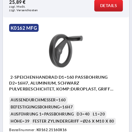
25,89 €
DETAILS
zzgl. MwSt. 
zzgl. Versandkosten
K0162 MFG
2-SPEICHENHANDRAD D1=160 PASSBOHRUNG
D2=16H7, ALUMINIUM, SCHWARZ
PULVERBESCHICHTET, KOMP:DUROPLAST, GRIFF
FESTSTEHEND
AUSSENDURCHMESSER=160
BEFESTIGUNGSBOHRUNG=16H7
AUSFÜHRUNG 1=PASSBOHRUNG
D3=40
L1=20
HÖHE=39
FESTER ZYLINDERGRIFF =Ø26 X M10 X 80
Bestellnummer:
K0162.21160X16