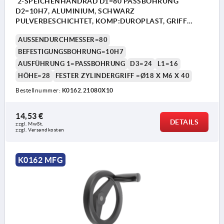
2-SPEICHENHANDRAD D1=80 PASSBOHRUNG
D2=10H7, ALUMINIUM, SCHWARZ
PULVERBESCHICHTET, KOMP:DUROPLAST, GRIFF
FESTSTEHEND
AUSSENDURCHMESSER=80
BEFESTIGUNGSBOHRUNG=10H7
AUSFÜHRUNG 1=PASSBOHRUNG
D3=24
L1=16
HÖHE=28
FESTER ZYLINDERGRIFF =Ø18 X M6 X 40
Bestellnummer:
K0162.21080X10
14,53 €
DETAILS
zzgl. MwSt. 
zzgl. Versandkosten
K0162 MFG