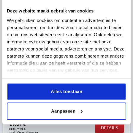
K0162 MFG
Deze website maakt gebruik van cookies
We gebruiken cookies om content en advertenties te
personaliseren, om functies voor social media te bieden
en om ons websiteverkeer te analyseren. Ook delen we
informatie over uw gebruik van onze site met onze
partners voor social media, adverteren en analyse. Deze
partners kunnen deze gegevens combineren met andere
2-SPEICHENHANDRAD D1=125 PASSBOHRUNG
D2=14H7, ALUMINIUM, SCHWARZ
informatie die u aan ze heeft verstrekt of die ze hebben
PULVERBESCHICHTET, KOMP:DUROPLAST, GRIFF
verzameld op basis van uw gebruik van hun services.
FESTSTEHEND
AUSSENDURCHMESSER=125
BEFESTIGUNGSBOHRUNG=14H7
Alles toestaan
AUSFÜHRUNG 1=PASSBOHRUNG
D3=31
L1=18
HÖHE=33,5
FESTER ZYLINDERGRIFF =Ø21 X M8 X 50
Bestellnummer:
K0162.21125X14
Aanpassen
19,39 €
DETAILS
zzgl. MwSt. 
zzgl. Versandkosten