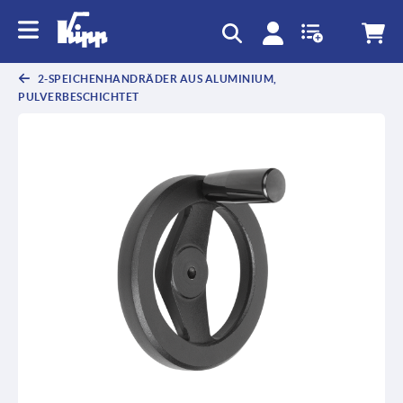
text.skipToContent
text.skipToNavigation
2-SPEICHENHANDRÄDER AUS ALUMINIUM,
PULVERBESCHICHTET