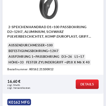
2-SPEICHENHANDRAD D1=100 PASSBOHRUNG
D2=12H7, ALUMINIUM, SCHWARZ
PULVERBESCHICHTET, KOMP:DUROPLAST, GRIFF
FESTSTEHEND
AUSSENDURCHMESSER=100
BEFESTIGUNGSBOHRUNG=12H7
AUSFÜHRUNG 1=PASSBOHRUNG
D3=26
L1=17
HÖHE=33
FESTER ZYLINDERGRIFF =Ø18 X M6 X 40
Bestellnummer:
K0162.21100X12
16,60 €
DETAILS
zzgl. MwSt. 
zzgl. Versandkosten
K0162 MFG