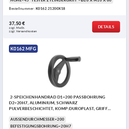
HÖHE=45
FESTER ZYLINDERGRIFF =Ø26 X M10 X 80
Bestellnummer:
K0162.21200X18
37,50 €
DETAILS
zzgl. MwSt. 
zzgl. Versandkosten
K0162 MFG
2-SPEICHENHANDRAD D1=200 PASSBOHRUNG
D2=20H7, ALUMINIUM, SCHWARZ
PULVERBESCHICHTET, KOMP:DUROPLAST, GRIFF
FESTSTEHEND
AUSSENDURCHMESSER=200
BEFESTIGUNGSBOHRUNG=20H7