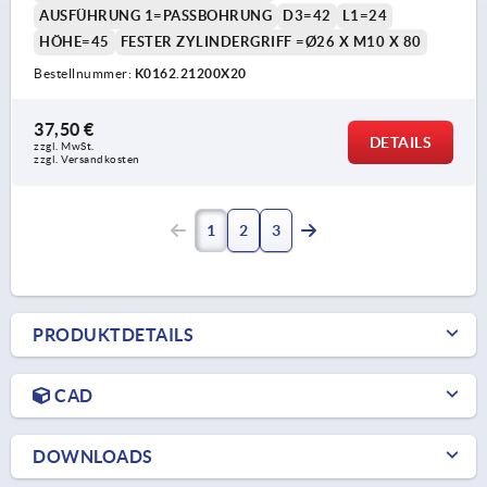
AUSFÜHRUNG 1=PASSBOHRUNG
D3=42
L1=24
HÖHE=45
FESTER ZYLINDERGRIFF =Ø26 X M10 X 80
Bestellnummer:
K0162.21200X20
37,50 €
DETAILS
zzgl. MwSt. 
zzgl. Versandkosten
1
2
3
PRODUKTDETAILS
CAD
DOWNLOADS