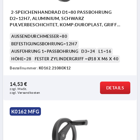
2-SPEICHENHANDRAD D1=80 PASSBOHRUNG
D2=12H7, ALUMINIUM, SCHWARZ
PULVERBESCHICHTET, KOMP:DUROPLAST, GRIFF
FESTSTEHEND
AUSSENDURCHMESSER=80
BEFESTIGUNGSBOHRUNG=12H7
AUSFÜHRUNG 1=PASSBOHRUNG
D3=24
L1=16
HÖHE=28
FESTER ZYLINDERGRIFF =Ø18 X M6 X 40
Bestellnummer:
K0162.21080X12
14,53 €
DETAILS
zzgl. MwSt. 
zzgl. Versandkosten
K0162 MFG