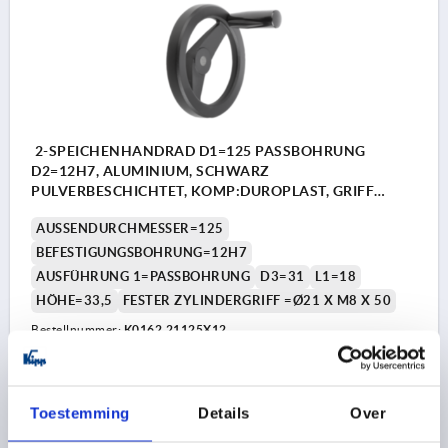
2-SPEICHENHANDRAD D1=125 PASSBOHRUNG
D2=12H7, ALUMINIUM, SCHWARZ
PULVERBESCHICHTET, KOMP:DUROPLAST, GRIFF
FESTSTEHEND
AUSSENDURCHMESSER=125
BEFESTIGUNGSBOHRUNG=12H7
AUSFÜHRUNG 1=PASSBOHRUNG
D3=31
L1=18
HÖHE=33,5
FESTER ZYLINDERGRIFF =Ø21 X M8 X 50
Bestellnummer:
K0162.21125X12
19,39 €
DETAILS
zzgl. MwSt. 
zzgl. Versandkosten
Toestemming
Details
Over