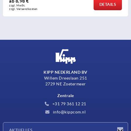
ab
9,08 €
DETAIL
zzgl. MwSt. 
zzgl. Versandkosten
KIPP NEDERLAND BV
Willem Dreeslaan 251
2729 NE Zoetermeer
Zentrale
+31 79 361 12 21
info@kippcom.nl
AKTUELLES