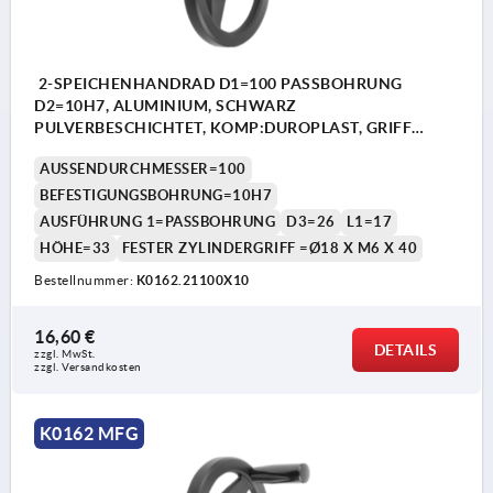
2-SPEICHENHANDRAD D1=100 PASSBOHRUNG
D2=10H7, ALUMINIUM, SCHWARZ
PULVERBESCHICHTET, KOMP:DUROPLAST, GRIFF
FESTSTEHEND
AUSSENDURCHMESSER=100
BEFESTIGUNGSBOHRUNG=10H7
AUSFÜHRUNG 1=PASSBOHRUNG
D3=26
L1=17
HÖHE=33
FESTER ZYLINDERGRIFF =Ø18 X M6 X 40
Bestellnummer:
K0162.21100X10
16,60 €
DETAILS
zzgl. MwSt. 
zzgl. Versandkosten
K0162 MFG