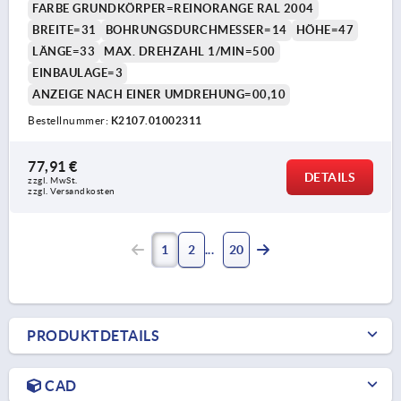
FARBE GRUNDKÖRPER=REINORANGE RAL 2004
BREITE=31
BOHRUNGSDURCHMESSER=14
HÖHE=47
LÄNGE=33
MAX. DREHZAHL 1/MIN=500
EINBAULAGE=3
ANZEIGE NACH EINER UMDREHUNG=00,10
Bestellnummer:
K2107.01002311
77,91 €
DETAILS
zzgl. MwSt. 
zzgl. Versandkosten
1
2
20
PRODUKTDETAILS
CAD