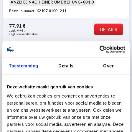
ANZEIGE NACH EINER UMDREHUNG=001,0
Bestellnummer:
K2107.01001211
77,91 €
DETAILS
zzgl. MwSt. 
zzgl. Versandkosten
K2107
Toestemming
Details
Over
Deze website maakt gebruik van cookies
We gebruiken cookies om content en advertenties te
POSITIONSANZEIGER DIGITAL, POLYAMID ORANGE
personaliseren, om functies voor social media te bieden
RAL2004, KOMP:EDELSTAHL, PROGRAMMIERT
en om ons websiteverkeer te analyseren. Ook delen we
AU=00,10, P=1
informatie over uw gebruik van onze site met onze
partners voor social media, adverteren en analyse. Deze
STEIGUNG=1
ZÄHLRICHTUNG=1
partners kunnen deze gegevens combineren met andere
KOMMA AN STELLE =2