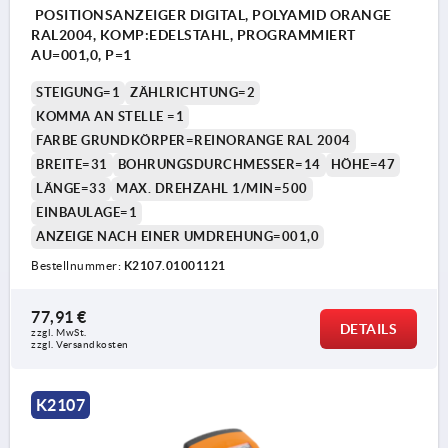
POSITIONSANZEIGER DIGITAL, POLYAMID ORANGE
RAL2004, KOMP:EDELSTAHL, PROGRAMMIERT
AU=001,0, P=1
STEIGUNG=1
ZÄHLRICHTUNG=2
KOMMA AN STELLE =1
FARBE GRUNDKÖRPER=REINORANGE RAL 2004
BREITE=31
BOHRUNGSDURCHMESSER=14
HÖHE=47
LÄNGE=33
MAX. DREHZAHL 1/MIN=500
EINBAULAGE=1
ANZEIGE NACH EINER UMDREHUNG=001,0
Bestellnummer:
K2107.01001121
77,91 €
DETAILS
zzgl. MwSt. 
zzgl. Versandkosten
K2107