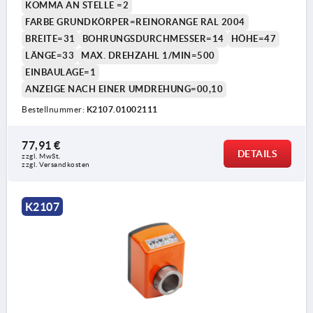
KOMMA AN STELLE =2
FARBE GRUNDKÖRPER=REINORANGE RAL 2004
BREITE=31
BOHRUNGSDURCHMESSER=14
HÖHE=47
LÄNGE=33
MAX. DREHZAHL 1/MIN=500
EINBAULAGE=1
ANZEIGE NACH EINER UMDREHUNG=00,10
Bestellnummer:
K2107.01002111
77,91 €
DETAILS
zzgl. MwSt. 
zzgl. Versandkosten
K2107