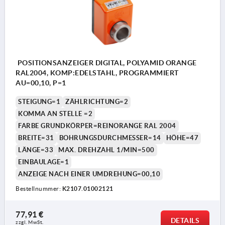
POSITIONSANZEIGER DIGITAL, POLYAMID ORANGE
RAL2004, KOMP:EDELSTAHL, PROGRAMMIERT
AU=00,10, P=1
STEIGUNG=1
ZÄHLRICHTUNG=2
KOMMA AN STELLE =2
FARBE GRUNDKÖRPER=REINORANGE RAL 2004
BREITE=31
BOHRUNGSDURCHMESSER=14
HÖHE=47
LÄNGE=33
MAX. DREHZAHL 1/MIN=500
EINBAULAGE=1
ANZEIGE NACH EINER UMDREHUNG=00,10
Bestellnummer:
K2107.01002121
77,91 €
DETAILS
zzgl. MwSt. 