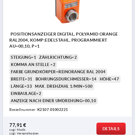
POSITIONSANZEIGER DIGITAL, POLYAMID ORANGE
RAL2004, KOMP:EDELSTAHL, PROGRAMMIERT
AU=00,10, P=1
STEIGUNG=1
ZÄHLRICHTUNG=2
KOMMA AN STELLE =2
FARBE GRUNDKÖRPER=REINORANGE RAL 2004
BREITE=31
BOHRUNGSDURCHMESSER=14
HÖHE=47
LÄNGE=33
MAX. DREHZAHL 1/MIN=500
EINBAULAGE=2
ANZEIGE NACH EINER UMDREHUNG=00,10
Bestellnummer:
K2107.01002221
77,91 €
DETAILS
zzgl. MwSt. 
zzgl. Versandkosten