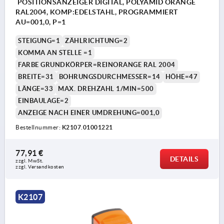
POSITIONSANZEIGER DIGITAL, POLYAMID ORANGE
RAL2004, KOMP:EDELSTAHL, PROGRAMMIERT
AU=001,0, P=1
STEIGUNG=1
ZÄHLRICHTUNG=2
KOMMA AN STELLE =1
FARBE GRUNDKÖRPER=REINORANGE RAL 2004
BREITE=31
BOHRUNGSDURCHMESSER=14
HÖHE=47
LÄNGE=33
MAX. DREHZAHL 1/MIN=500
EINBAULAGE=2
ANZEIGE NACH EINER UMDREHUNG=001,0
Bestellnummer:
K2107.01001221
77,91 €
DETAILS
zzgl. MwSt. 
zzgl. Versandkosten
K2107