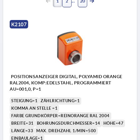
1
2
20
K2107
POSITIONSANZEIGER DIGITAL, POLYAMID ORANGE
RAL2004, KOMP:EDELSTAHL, PROGRAMMIERT
AU=001,0, P=1
STEIGUNG=1
ZÄHLRICHTUNG=1
KOMMA AN STELLE =1
FARBE GRUNDKÖRPER=REINORANGE RAL 2004
BREITE=31
BOHRUNGSDURCHMESSER=14
HÖHE=47
LÄNGE=33
MAX. DREHZAHL 1/MIN=500
EINBAULAGE=1