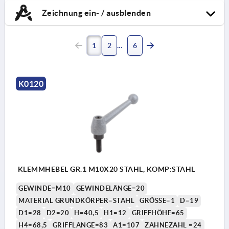
Zeichnung ein- / ausblenden
1
2
6
K0120
KLEMMHEBEL GR.1 M10X20 STAHL, KOMP:STAHL
GEWINDE=M10
GEWINDELÄNGE=20
MATERIAL GRUNDKÖRPER=STAHL
GRÖSSE=1
D=19
D1=28
D2=20
H=40,5
H1=12
GRIFFHÖHE=65
H4=68,5
GRIFFLÄNGE=83
A1=107
ZÄHNEZAHL =24