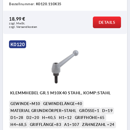
Bestellnummer:
K0120.110X35
18,99 €
DETAILS
zzgl. MwSt. 
zzgl. Versandkosten
K0120
KLEMMHEBEL GR.1 M10X40 STAHL, KOMP:STAHL
GEWINDE=M10
GEWINDELÄNGE=40
MATERIAL GRUNDKÖRPER=STAHL
GRÖSSE=1
D=19
D1=28
D2=20
H=40,5
H1=12
GRIFFHÖHE=65
H4=68,5
GRIFFLÄNGE=83
A1=107
ZÄHNEZAHL =24