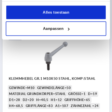
Bestellnummer:
K0120.110X45
Alles toestaan
18,99 €
DETAILS
zzgl. MwSt. 
zzgl. Versandkosten
Aanpassen
K0120
KLEMMHEBEL GR.1 M10X50 STAHL, KOMP:STAHL
GEWINDE=M10
GEWINDELÄNGE=50
MATERIAL GRUNDKÖRPER=STAHL
GRÖSSE=1
D=19
D1=28
D2=20
H=40,5
H1=12
GRIFFHÖHE=65
H4=68,5
GRIFFLÄNGE=83
A1=107
ZÄHNEZAHL =24