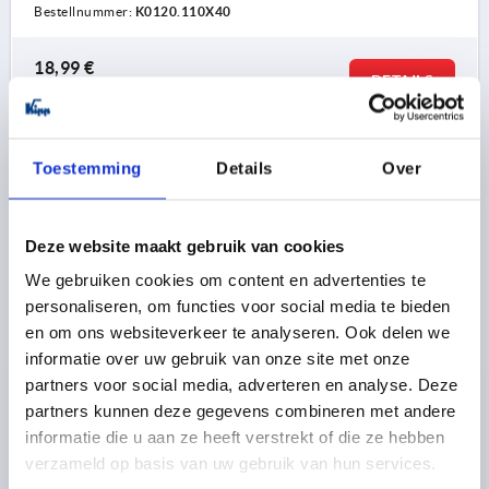
Bestellnummer:
K0120.110X40
18,99 €
DETAILS
zzgl. MwSt. 
zzgl. Versandkosten
K0120
Toestemming
Details
Over
Deze website maakt gebruik van cookies
We gebruiken cookies om content en advertenties te
personaliseren, om functies voor social media te bieden
en om ons websiteverkeer te analyseren. Ook delen we
KLEMMHEBEL GR.1 M10X45 STAHL, KOMP:STAHL
informatie over uw gebruik van onze site met onze
partners voor social media, adverteren en analyse. Deze
GEWINDE=M10
GEWINDELÄNGE=45
partners kunnen deze gegevens combineren met andere
MATERIAL GRUNDKÖRPER=STAHL
GRÖSSE=1
D=19
informatie die u aan ze heeft verstrekt of die ze hebben
D1=28
D2=20
H=40,5
H1=12
GRIFFHÖHE=65
verzameld op basis van uw gebruik van hun services.
H4=68,5
GRIFFLÄNGE=83
A1=107
ZÄHNEZAHL =24