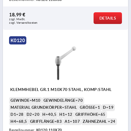
18,99 €
DETAILS
zzgl. MwSt. 
zzgl. Versandkosten
K0120
KLEMMHEBEL GR.1 M10X70 STAHL, KOMP:STAHL
GEWINDE=M10
GEWINDELÄNGE=70
MATERIAL GRUNDKÖRPER=STAHL
GRÖSSE=1
D=19
D1=28
D2=20
H=40,5
H1=12
GRIFFHÖHE=65
H4=68,5
GRIFFLÄNGE=83
A1=107
ZÄHNEZAHL =24
Bestellnummer:
K0120.110X70