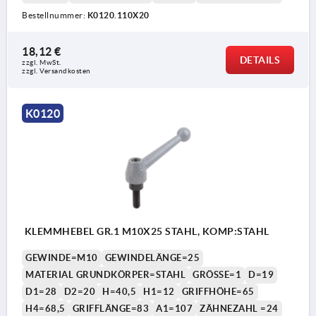
Bestellnummer:
K0120.110X20
18,12 €
DETAILS
zzgl. MwSt. 
zzgl. Versandkosten
1) Kegelkuppe DIN EN ISO 4753
K0120
KLEMMHEBEL GR.1 M10X25 STAHL, KOMP:STAHL
GEWINDE=M10
GEWINDELÄNGE=25
MATERIAL GRUNDKÖRPER=STAHL
GRÖSSE=1
D=19
D1=28
D2=20
H=40,5
H1=12
GRIFFHÖHE=65
H4=68,5
GRIFFLÄNGE=83
A1=107
ZÄHNEZAHL =24