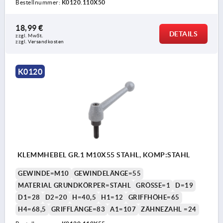
Bestellnummer:
K0120.110X50
18,99 €
DETAILS
zzgl. MwSt. 
zzgl. Versandkosten
K0120
KLEMMHEBEL GR.1 M10X55 STAHL, KOMP:STAHL
GEWINDE=M10
GEWINDELÄNGE=55
MATERIAL GRUNDKÖRPER=STAHL
GRÖSSE=1
D=19
D1=28
D2=20
H=40,5
H1=12
GRIFFHÖHE=65
H4=68,5
GRIFFLÄNGE=83
A1=107
ZÄHNEZAHL =24