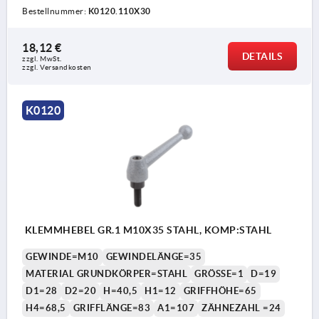
Bestellnummer:
K0120.110X30
18,12 €
DETAILS
zzgl. MwSt. 
zzgl. Versandkosten
K0120
KLEMMHEBEL GR.1 M10X35 STAHL, KOMP:STAHL
GEWINDE=M10
GEWINDELÄNGE=35
MATERIAL GRUNDKÖRPER=STAHL
GRÖSSE=1
D=19
D1=28
D2=20
H=40,5
H1=12
GRIFFHÖHE=65
H4=68,5
GRIFFLÄNGE=83
A1=107
ZÄHNEZAHL =24