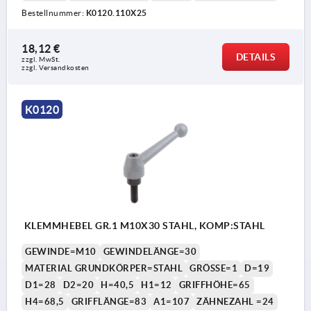
Bestellnummer:
K0120.110X25
18,12 €
DETAILS
zzgl. MwSt. 
zzgl. Versandkosten
K0120
KLEMMHEBEL GR.1 M10X30 STAHL, KOMP:STAHL
GEWINDE=M10
GEWINDELÄNGE=30
MATERIAL GRUNDKÖRPER=STAHL
GRÖSSE=1
D=19
D1=28
D2=20
H=40,5
H1=12
GRIFFHÖHE=65
H4=68,5
GRIFFLÄNGE=83
A1=107
ZÄHNEZAHL =24