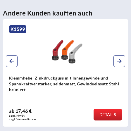
Andere Kunden kauften auch
K1743
s mit Innengewinde und
Klemmhebel Kunststoff m
denmatt, Gewindeeinsatz Stahl
Innengewinde, Gewindeei
ab
12,21 €
DETAILS
zzgl. MwSt. 
zzgl. Versandkosten