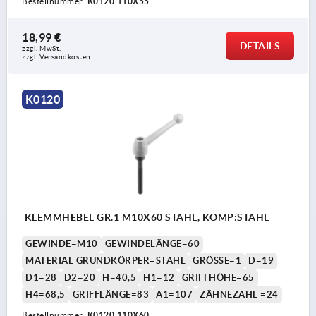
Bestellnummer:
K0120.110X55
18,99 €
DETAILS
zzgl. MwSt. 
zzgl. Versandkosten
K0120
KLEMMHEBEL GR.1 M10X60 STAHL, KOMP:STAHL
GEWINDE=M10
GEWINDELÄNGE=60
MATERIAL GRUNDKÖRPER=STAHL
GRÖSSE=1
D=19
D1=28
D2=20
H=40,5
H1=12
GRIFFHÖHE=65
H4=68,5
GRIFFLÄNGE=83
A1=107
ZÄHNEZAHL =24
Bestellnummer:
K0120.110X60