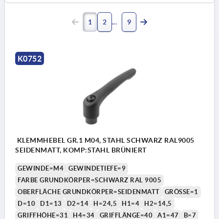
1
2
9
K0752
KLEMMHEBEL GR.1 M04, STAHL SCHWARZ RAL9005
SEIDENMATT, KOMP:STAHL BRÜNIERT
GEWINDE=M4
GEWINDETIEFE=9
FARBE GRUNDKÖRPER=SCHWARZ RAL 9005
OBERFLÄCHE GRUNDKÖRPER=SEIDENMATT
GRÖSSE=1
D=10
D1=13
D2=14
H=24,5
H1=4
H2=14,5
GRIFFHÖHE=31
H4=34
GRIFFLÄNGE=40
A1=47
B=7