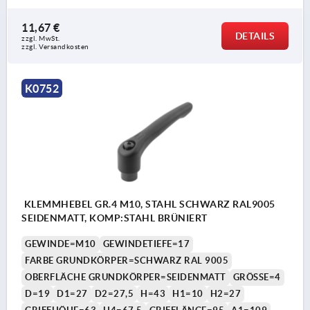
11,67 €
DETAILS
zzgl. MwSt. 
zzgl. Versandkosten
K0752
KLEMMHEBEL GR.4 M10, STAHL SCHWARZ RAL9005
SEIDENMATT, KOMP:STAHL BRÜNIERT
GEWINDE=M10
GEWINDETIEFE=17
FARBE GRUNDKÖRPER=SCHWARZ RAL 9005
OBERFLÄCHE GRUNDKÖRPER=SEIDENMATT
GRÖSSE=4
D=19
D1=27
D2=27,5
H=43
H1=10
H2=27