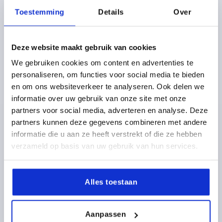
Toestemming
Details
Over
Deze website maakt gebruik van cookies
We gebruiken cookies om content en advertenties te
personaliseren, om functies voor social media te bieden
KLEMMHEBEL GR.3 M08, STAHL SCHWARZ RAL9005
en om ons websiteverkeer te analyseren. Ook delen we
SEIDENMATT, KOMP:STAHL BRÜNIERT
informatie over uw gebruik van onze site met onze
partners voor social media, adverteren en analyse. Deze
GEWINDE=M8
GEWINDETIEFE=14
partners kunnen deze gegevens combineren met andere
FARBE GRUNDKÖRPER=SCHWARZ RAL 9005
informatie die u aan ze heeft verstrekt of die ze hebben
OBERFLÄCHE GRUNDKÖRPER=SEIDENMATT
GRÖSSE=3
verzameld op basis van uw gebruik van hun services.
D=16
D1=21
D2=22
H=37
H1=10
H2=24
GRIFFHÖHE=54,5
H4=58,5
GRIFFLÄNGE=80
A1=91
B=11
ZÄHNEZAHL =22
Alles toestaan
Bestellnummer:
K0752.3081
11,67 €
Aanpassen
DETAILS
zzgl. MwSt. 