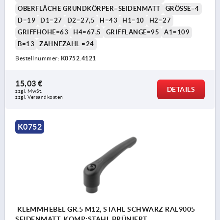
OBERFLÄCHE GRUNDKÖRPER=SEIDENMATT
GRÖSSE=4
D=19
D1=27
D2=27,5
H=43
H1=10
H2=27
GRIFFHÖHE=63
H4=67,5
GRIFFLÄNGE=95
A1=109
B=13
ZÄHNEZAHL =24
Bestellnummer:
K0752.4121
15,03 €
DETAILS
zzgl. MwSt. 
zzgl. Versandkosten
K0752
KLEMMHEBEL GR.5 M12, STAHL SCHWARZ RAL9005
SEIDENMATT, KOMP:STAHL BRÜNIERT