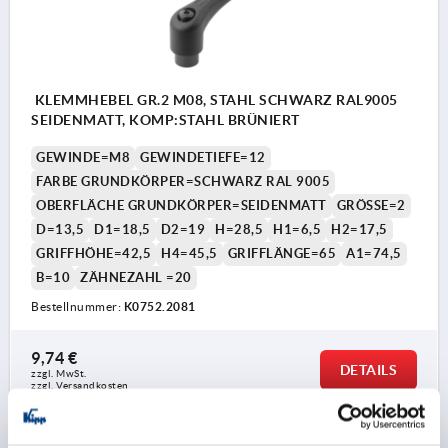
KLEMMHEBEL GR.2 M08, STAHL SCHWARZ RAL9005
SEIDENMATT, KOMP:STAHL BRÜNIERT
GEWINDE=M8
GEWINDETIEFE=12
FARBE GRUNDKÖRPER=SCHWARZ RAL 9005
OBERFLÄCHE GRUNDKÖRPER=SEIDENMATT
GRÖSSE=2
D=13,5
D1=18,5
D2=19
H=28,5
H1=6,5
H2=17,5
GRIFFHÖHE=42,5
H4=45,5
GRIFFLÄNGE=65
A1=74,5
B=10
ZÄHNEZAHL =20
Bestellnummer:
K0752.2081
9,74 €
DETAILS
zzgl. MwSt. 
zzgl. Versandkosten
K0752