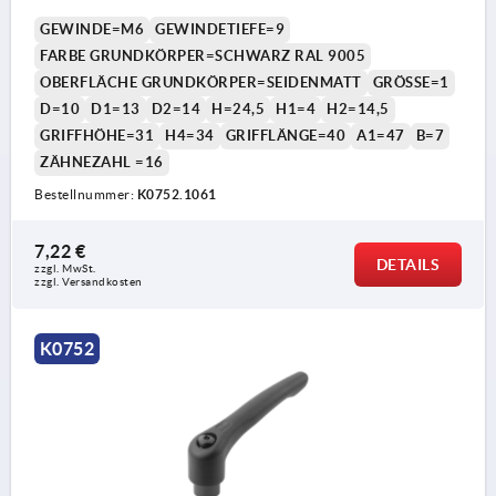
GEWINDE=M6
GEWINDETIEFE=9
FARBE GRUNDKÖRPER=SCHWARZ RAL 9005
OBERFLÄCHE GRUNDKÖRPER=SEIDENMATT
GRÖSSE=1
D=10
D1=13
D2=14
H=24,5
H1=4
H2=14,5
GRIFFHÖHE=31
H4=34
GRIFFLÄNGE=40
A1=47
B=7
ZÄHNEZAHL =16
Bestellnummer:
K0752.1061
7,22 €
DETAILS
zzgl. MwSt. 
zzgl. Versandkosten
K0752