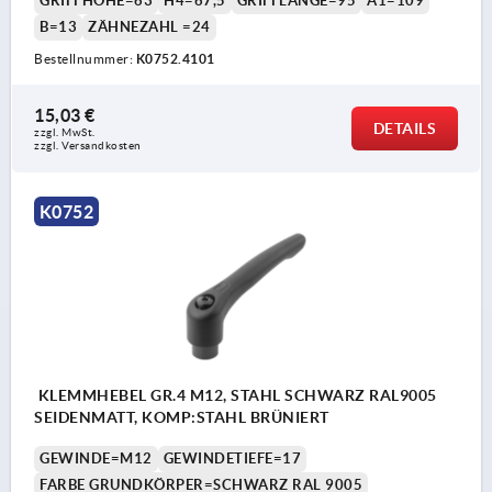
GRIFFHÖHE=63
H4=67,5
GRIFFLÄNGE=95
A1=109
B=13
ZÄHNEZAHL =24
Bestellnummer:
K0752.4101
15,03 €
DETAILS
zzgl. MwSt. 
zzgl. Versandkosten
K0752
KLEMMHEBEL GR.4 M12, STAHL SCHWARZ RAL9005
SEIDENMATT, KOMP:STAHL BRÜNIERT
GEWINDE=M12
GEWINDETIEFE=17
FARBE GRUNDKÖRPER=SCHWARZ RAL 9005