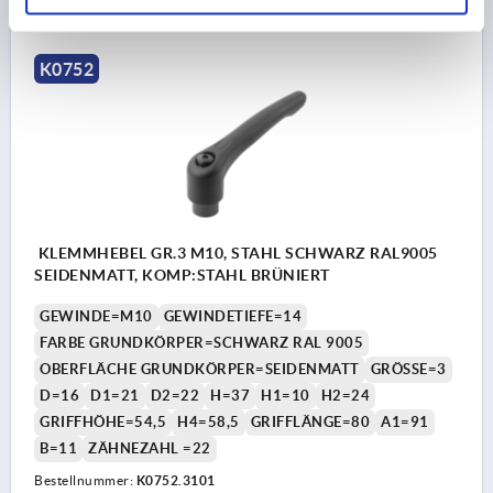
zzgl. Versandkosten
K0752
KLEMMHEBEL GR.3 M10, STAHL SCHWARZ RAL9005
SEIDENMATT, KOMP:STAHL BRÜNIERT
GEWINDE=M10
GEWINDETIEFE=14
FARBE GRUNDKÖRPER=SCHWARZ RAL 9005
OBERFLÄCHE GRUNDKÖRPER=SEIDENMATT
GRÖSSE=3
D=16
D1=21
D2=22
H=37
H1=10
H2=24
GRIFFHÖHE=54,5
H4=58,5
GRIFFLÄNGE=80
A1=91
B=11
ZÄHNEZAHL =22
Bestellnummer:
K0752.3101