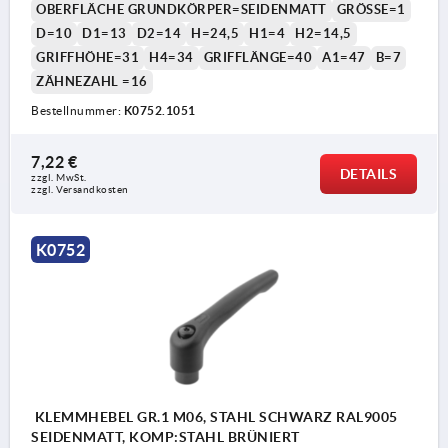
OBERFLÄCHE GRUNDKÖRPER=SEIDENMATT
GRÖSSE=1
D=10
D1=13
D2=14
H=24,5
H1=4
H2=14,5
GRIFFHÖHE=31
H4=34
GRIFFLÄNGE=40
A1=47
B=7
ZÄHNEZAHL =16
Bestellnummer:
K0752.1051
7,22 €
DETAILS
zzgl. MwSt. 
zzgl. Versandkosten
K0752
KLEMMHEBEL GR.1 M06, STAHL SCHWARZ RAL9005
SEIDENMATT, KOMP:STAHL BRÜNIERT