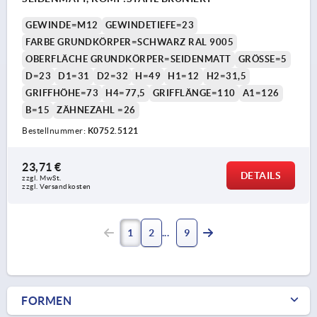
GEWINDE=M12
GEWINDETIEFE=23
FARBE GRUNDKÖRPER=SCHWARZ RAL 9005
OBERFLÄCHE GRUNDKÖRPER=SEIDENMATT
GRÖSSE=5
D=23
D1=31
D2=32
H=49
H1=12
H2=31,5
GRIFFHÖHE=73
H4=77,5
GRIFFLÄNGE=110
A1=126
B=15
ZÄHNEZAHL =26
Bestellnummer:
K0752.5121
23,71 €
DETAILS
zzgl. MwSt. 
zzgl. Versandkosten
1
2
9
FORMEN