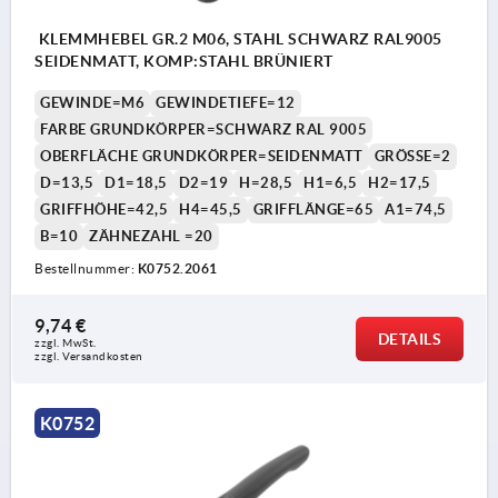
KLEMMHEBEL GR.2 M06, STAHL SCHWARZ RAL9005
SEIDENMATT, KOMP:STAHL BRÜNIERT
GEWINDE=M6
GEWINDETIEFE=12
FARBE GRUNDKÖRPER=SCHWARZ RAL 9005
OBERFLÄCHE GRUNDKÖRPER=SEIDENMATT
GRÖSSE=2
D=13,5
D1=18,5
D2=19
H=28,5
H1=6,5
H2=17,5
GRIFFHÖHE=42,5
H4=45,5
GRIFFLÄNGE=65
A1=74,5
B=10
ZÄHNEZAHL =20
Bestellnummer:
K0752.2061
9,74 €
DETAILS
zzgl. MwSt. 
zzgl. Versandkosten
K0752