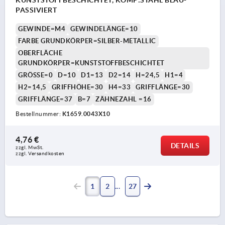
PASSIVIERT
GEWINDE=M4
GEWINDELÄNGE=10
FARBE GRUNDKÖRPER=SILBER-METALLIC
OBERFLÄCHE
GRUNDKÖRPER=KUNSTSTOFFBESCHICHTET
GRÖSSE=0
D=10
D1=13
D2=14
H=24,5
H1=4
H2=14,5
GRIFFHÖHE=30
H4=33
GRIFFLÄNGE=30
GRIFFLÄNGE=37
B=7
ZÄHNEZAHL =16
Bestellnummer:
K1659.0043X10
4,76 €
DETAILS
zzgl. MwSt. 
zzgl. Versandkosten
1
2
27