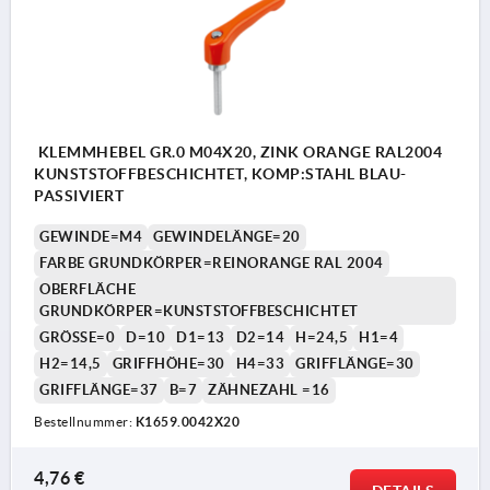
KLEMMHEBEL GR.0 M04X20, ZINK ORANGE RAL2004
KUNSTSTOFFBESCHICHTET, KOMP:STAHL BLAU-
PASSIVIERT
GEWINDE=M4
GEWINDELÄNGE=20
FARBE GRUNDKÖRPER=REINORANGE RAL 2004
OBERFLÄCHE
GRUNDKÖRPER=KUNSTSTOFFBESCHICHTET
GRÖSSE=0
D=10
D1=13
D2=14
H=24,5
H1=4
H2=14,5
GRIFFHÖHE=30
H4=33
GRIFFLÄNGE=30
GRIFFLÄNGE=37
B=7
ZÄHNEZAHL =16
Bestellnummer:
K1659.0042X20
4,76 €