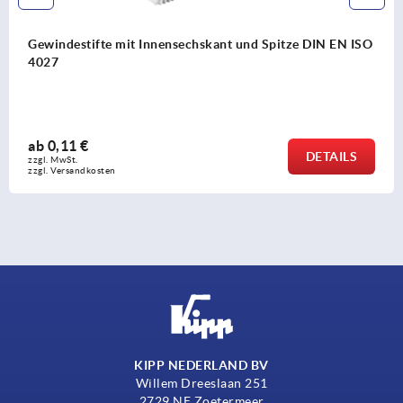
T-Griffe antistatisch
ab
2,38 €
DETAILS
zzgl. MwSt. 
zzgl. Versandkosten
KIPP NEDERLAND BV
Willem Dreeslaan 251
2729 NE Zoetermeer