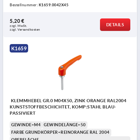
Bestellnummer:
K1659.0042X45
5,20 €
DETAILS
zzgl. MwSt. 
zzgl. Versandkosten
K1659
KLEMMHEBEL GR.0 M04X50, ZINK ORANGE RAL2004
KUNSTSTOFFBESCHICHTET, KOMP:STAHL BLAU-
PASSIVIERT
GEWINDE=M4
GEWINDELÄNGE=50
FARBE GRUNDKÖRPER=REINORANGE RAL 2004
OBERFLÄCHE