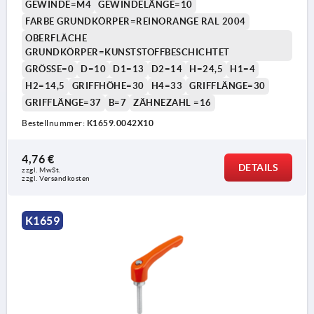
GEWINDE=M4
GEWINDELÄNGE=10
FARBE GRUNDKÖRPER=REINORANGE RAL 2004
OBERFLÄCHE
GRUNDKÖRPER=KUNSTSTOFFBESCHICHTET
GRÖSSE=0
D=10
D1=13
D2=14
H=24,5
H1=4
H2=14,5
GRIFFHÖHE=30
H4=33
GRIFFLÄNGE=30
GRIFFLÄNGE=37
B=7
ZÄHNEZAHL =16
1) Kegelkuppe DIN EN ISO 4753
Bestellnummer:
K1659.0042X10
4,76 €
DETAILS
zzgl. MwSt. 
zzgl. Versandkosten
K1659