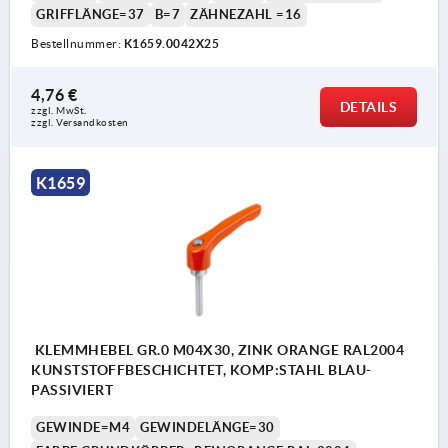
GRIFFLÄNGE=37
B=7
ZÄHNEZAHL =16
Bestellnummer:
K1659.0042X25
4,76 €
DETAILS
zzgl. MwSt. 
zzgl. Versandkosten
K1659
KLEMMHEBEL GR.0 M04X30, ZINK ORANGE RAL2004
KUNSTSTOFFBESCHICHTET, KOMP:STAHL BLAU-
PASSIVIERT
GEWINDE=M4
GEWINDELÄNGE=30