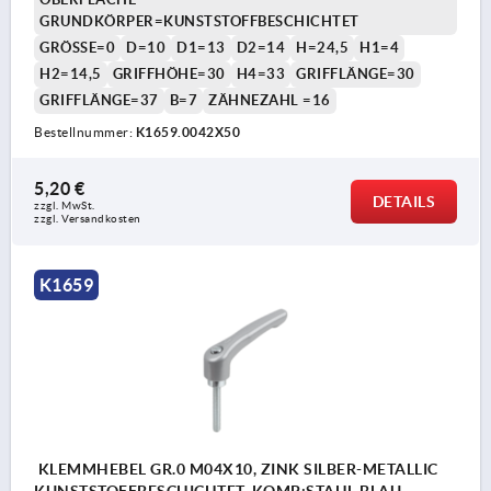
GRUNDKÖRPER=KUNSTSTOFFBESCHICHTET
GRÖSSE=0
D=10
D1=13
D2=14
H=24,5
H1=4
H2=14,5
GRIFFHÖHE=30
H4=33
GRIFFLÄNGE=30
GRIFFLÄNGE=37
B=7
ZÄHNEZAHL =16
Bestellnummer:
K1659.0042X50
5,20 €
DETAILS
zzgl. MwSt. 
zzgl. Versandkosten
K1659
KLEMMHEBEL GR.0 M04X10, ZINK SILBER-METALLIC
KUNSTSTOFFBESCHICHTET, KOMP:STAHL BLAU-