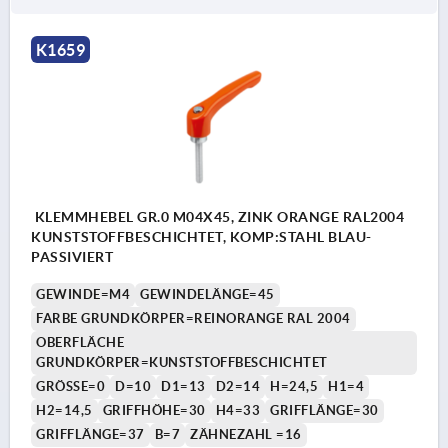
K1659
KLEMMHEBEL GR.0 M04X45, ZINK ORANGE RAL2004
KUNSTSTOFFBESCHICHTET, KOMP:STAHL BLAU-
PASSIVIERT
GEWINDE=M4
GEWINDELÄNGE=45
FARBE GRUNDKÖRPER=REINORANGE RAL 2004
OBERFLÄCHE
GRUNDKÖRPER=KUNSTSTOFFBESCHICHTET
GRÖSSE=0
D=10
D1=13
D2=14
H=24,5
H1=4
H2=14,5
GRIFFHÖHE=30
H4=33
GRIFFLÄNGE=30
GRIFFLÄNGE=37
B=7
ZÄHNEZAHL =16