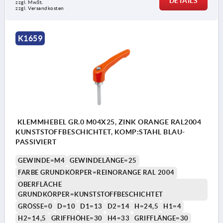
DETAILS
zzgl. MwSt. 
zzgl. Versandkosten
K1659
KLEMMHEBEL GR.0 M04X25, ZINK ORANGE RAL2004
KUNSTSTOFFBESCHICHTET, KOMP:STAHL BLAU-
PASSIVIERT
GEWINDE=M4
GEWINDELÄNGE=25
FARBE GRUNDKÖRPER=REINORANGE RAL 2004
OBERFLÄCHE
GRUNDKÖRPER=KUNSTSTOFFBESCHICHTET
GRÖSSE=0
D=10
D1=13
D2=14
H=24,5
H1=4
H2=14,5
GRIFFHÖHE=30
H4=33
GRIFFLÄNGE=30