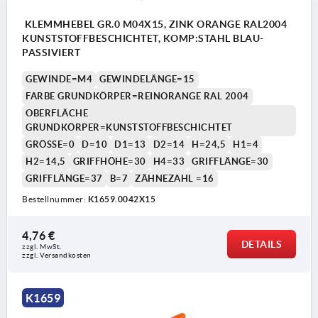
KLEMMHEBEL GR.0 M04X15, ZINK ORANGE RAL2004
KUNSTSTOFFBESCHICHTET, KOMP:STAHL BLAU-
PASSIVIERT
GEWINDE=M4
GEWINDELÄNGE=15
FARBE GRUNDKÖRPER=REINORANGE RAL 2004
OBERFLÄCHE
GRUNDKÖRPER=KUNSTSTOFFBESCHICHTET
GRÖSSE=0
D=10
D1=13
D2=14
H=24,5
H1=4
H2=14,5
GRIFFHÖHE=30
H4=33
GRIFFLÄNGE=30
GRIFFLÄNGE=37
B=7
ZÄHNEZAHL =16
Bestellnummer:
K1659.0042X15
4,76 €
DETAILS
zzgl. MwSt. 
zzgl. Versandkosten
K1659