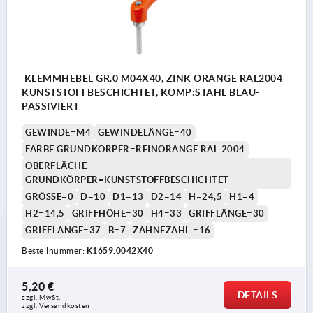
KLEMMHEBEL GR.0 M04X40, ZINK ORANGE RAL2004
KUNSTSTOFFBESCHICHTET, KOMP:STAHL BLAU-
PASSIVIERT
GEWINDE=M4
GEWINDELÄNGE=40
FARBE GRUNDKÖRPER=REINORANGE RAL 2004
OBERFLÄCHE
GRUNDKÖRPER=KUNSTSTOFFBESCHICHTET
GRÖSSE=0
D=10
D1=13
D2=14
H=24,5
H1=4
H2=14,5
GRIFFHÖHE=30
H4=33
GRIFFLÄNGE=30
GRIFFLÄNGE=37
B=7
ZÄHNEZAHL =16
Bestellnummer:
K1659.0042X40
5,20 €
DETAILS
zzgl. MwSt. 
zzgl. Versandkosten