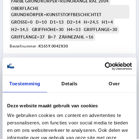
FARBE GRUNDKÖRPER=REINORANGE RAL 2004
OBERFLÄCHE
GRUNDKÖRPER=KUNSTSTOFFBESCHICHTET
GRÖSSE=0
D=10
D1=13
D2=14
H=24,5
H1=4
H2=14,5
GRIFFHÖHE=30
H4=33
GRIFFLÄNGE=30
GRIFFLÄNGE=37
B=7
ZÄHNEZAHL =16
Bestellnummer:
K1659.0042X30
4,76 €
DETAILS
zzgl. MwSt. 
zzgl. Versandkosten
Toestemming
Details
Over
K1659
Deze website maakt gebruik van cookies
We gebruiken cookies om content en advertenties te
personaliseren, om functies voor social media te bieden
en om ons websiteverkeer te analyseren. Ook delen we
informatie over uw gebruik van onze site met onze