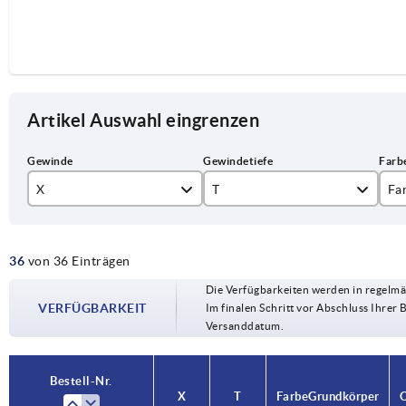
Artikel Auswahl eingrenzen
X
T
Fa
M6
12
fe
36
von 36 Einträgen
M8
14
li
Die Verfügbarkeiten werden in regelmä
M10
ra
VERFÜGBARKEIT
Im finalen Schritt vor Abschluss Ihrer 
Versanddatum.
re
sc
Bestell-Nr.
Bestell-Nr.
X
X
T
T
Farbe Grundkörper
Farbe Grundkörper
O
O