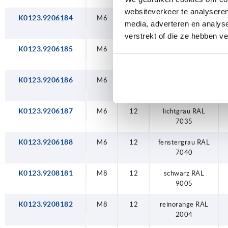
websiteverkeer te analyseren
K0123.9206184
M6
12
verkehrsrot RAL
media, adverteren en analys
3020
verstrekt of die ze hebben v
K0123.9206185
M6
12
signalgrün RAL
6032
K0123.9206186
M6
12
verkehrsblau RAL
5017
K0123.9206187
M6
12
lichtgrau RAL
7035
K0123.9206188
M6
12
fenstergrau RAL
7040
K0123.9208181
M8
12
schwarz RAL
9005
K0123.9208182
M8
12
reinorange RAL
2004