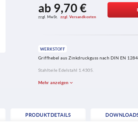
ab
9,70 €
zzgl. MwSt. 
zzgl. Versandkosten
WERKSTOFF
Griffhebel aus Zinkdruckguss nach DIN EN 1284
Stahlteile Edelstahl 1.4305.
Schutzkappe aus Edelstahl 1.4305.
Mehr anzeigen
PRODUKTDETAILS
DOWNLOAD