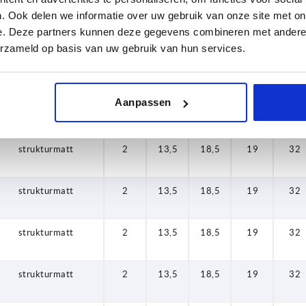
. Ook delen we informatie over uw gebruik van onze site met on
strukturmatt
2
13,5
18,5
19
32
e. Deze partners kunnen deze gegevens combineren met andere i
erzameld op basis van uw gebruik van hun services.
strukturmatt
2
13,5
18,5
19
32
Aanpassen
strukturmatt
2
13,5
18,5
19
32
strukturmatt
2
13,5
18,5
19
32
strukturmatt
2
13,5
18,5
19
32
strukturmatt
2
13,5
18,5
19
32
strukturmatt
2
13,5
18,5
19
32