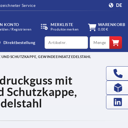
DE
zeichneter Service
IN KONTO
MERKLISTE
WARENKORB
lden / Registrieren
Produkte merken
0,00 €
productCode
qty
Direktbestellung
 UND SCHUTZKAPPE, GEWINDEEINSATZ EDELSTAHL
druckguss mit
d Schutzkappe,
delstahl