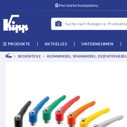
text.skipToContent
text.skipToNavigation
Herstellerkompetenz
AKTUELLES
UNTERNEHMEN
PRODUKTE
BEDIENTEILE
KLEMMHEBEL, SPANNHEBEL, EXZENTERHEBEL