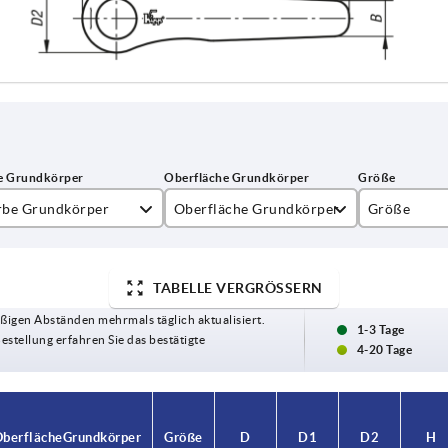
rbe Grundkörper
Oberfläche Grundkörper
Größe
nstergrau RAL 7040
seidenmatt
2
TABELLE VERGRÖSSERN
chtgrau RAL 7035
strukturmatt
3
ßigen Abständen mehrmals täglich aktualisiert.
psgelb RAL 1021
1-3 Tage
Bestellung erfahren Sie das bestätigte
4-20 Tage
inorange RAL 2004
hwarz RAL 9005
berfläche Grundkörper
berfläche Grundkörper
Größe
Größe
D
D
D1
D1
D2
D2
H
H