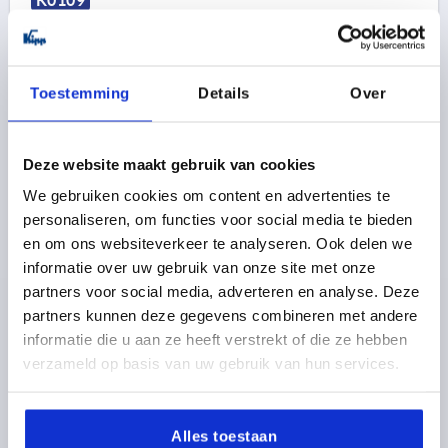
Toestemming
Details
Over
Deze website maakt gebruik van cookies
SPANNHEBEL GR.3 M16, A=134,5, FORM:0°,
EDELSTAHL 1.4305 BLANK, KOMP:KUNSTSTOFF
We gebruiken cookies om content en advertenties te
personaliseren, om functies voor social media te bieden
GEWINDE=M16
GEWINDETIEFE=23
FORM=0°
en om ons websiteverkeer te analyseren. Ook delen we
GRIFFLÄNGE=134,5
D=23
D1=33
D2=32
D3=13
informatie over uw gebruik van onze site met onze
H=58
H1=6
H2=47
H4=65
ZÄHNEZAHL =26
partners voor social media, adverteren en analyse. Deze
Bestellnummer:
K0109.3162
partners kunnen deze gegevens combineren met andere
informatie die u aan ze heeft verstrekt of die ze hebben
39,82 €
verzameld op basis van uw gebruik van hun services.
DETAILS
zzgl. MwSt. 
zzgl. Versandkosten
Alles toestaan
K0109