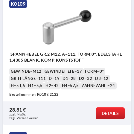
K0109
SPANNHEBEL GR.2 M12, A=111, FORM:0°, EDELSTAHL
1.4305 BLANK, KOMP:KUNSTSTOFF
GEWINDE=M12
GEWINDETIEFE=17
FORM=0°
GRIFFLÄNGE=111
D=19
D1=28
D2=32
D3=12
H=51,5
H1=5,5
H2=42
H4=57,5
ZÄHNEZAHL =24
Bestellnummer:
K0109.2122
28,81 €
DETAILS
zzgl. MwSt. 
zzgl. Versandkosten