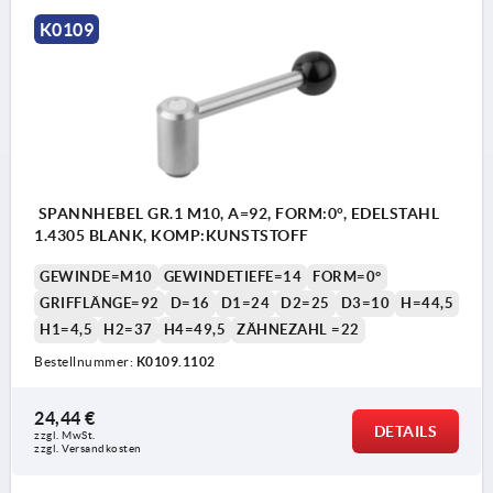
K0109
SPANNHEBEL GR.1 M10, A=92, FORM:0°, EDELSTAHL
1.4305 BLANK, KOMP:KUNSTSTOFF
GEWINDE=M10
GEWINDETIEFE=14
FORM=0°
GRIFFLÄNGE=92
D=16
D1=24
D2=25
D3=10
H=44,5
H1=4,5
H2=37
H4=49,5
ZÄHNEZAHL =22
Bestellnummer:
K0109.1102
24,44 €
DETAILS
zzgl. MwSt. 
zzgl. Versandkosten