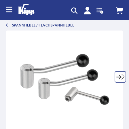
text.skipToContent
text.skipToNavigation
SPANNHEBEL / FLACHSPANNHEBEL