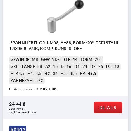
SPANNHEBEL GR.1 M08, A=88, FORM:20°, EDELSTAHL
1.4305 BLANK, KOMP:KUNSTSTOFF
GEWINDE=M8
GEWINDETIEFE=14
FORM=20°
GRIFFLÄNGE=88
A2=15
D=16
D1=24
D2=25
D3=10
H=44,5
H1=4,5
H2=37
H3=58,5
H4=49,5
ZÄHNEZAHL =22
Bestellnummer:
K0109.1081
24,44 €
DETAILS
zzgl. MwSt. 
zzgl. Versandkosten
K0109