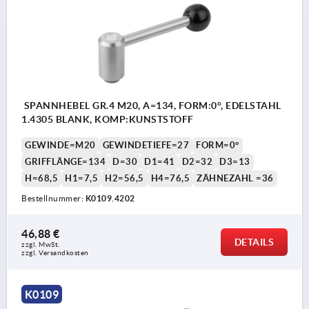
SPANNHEBEL GR.4 M20, A=134, FORM:0°, EDELSTAHL
1.4305 BLANK, KOMP:KUNSTSTOFF
GEWINDE=M20
GEWINDETIEFE=27
FORM=0°
GRIFFLÄNGE=134
D=30
D1=41
D2=32
D3=13
H=68,5
H1=7,5
H2=56,5
H4=76,5
ZÄHNEZAHL =36
Bestellnummer:
K0109.4202
46,88 €
DETAILS
zzgl. MwSt. 
zzgl. Versandkosten
K0109