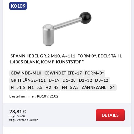
K0109
SPANNHEBEL GR.2 M10, A=111, FORM:0°, EDELSTAHL
1.4305 BLANK, KOMP:KUNSTSTOFF
GEWINDE=M10
GEWINDETIEFE=17
FORM=0°
GRIFFLÄNGE=111
D=19
D1=28
D2=32
D3=12
H=51,5
H1=5,5
H2=42
H4=57,5
ZÄHNEZAHL =24
Bestellnummer:
K0109.2102
28,81 €
DETAILS
zzgl. MwSt. 
zzgl. Versandkosten