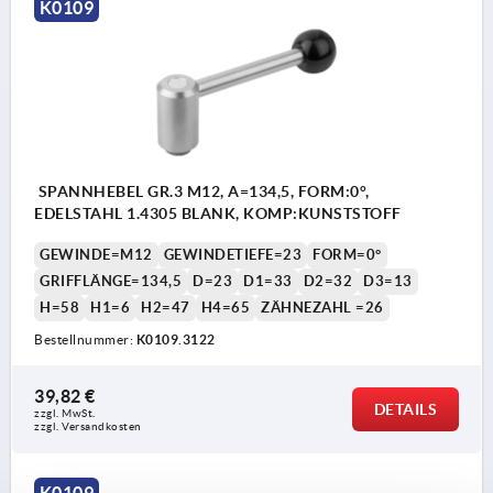
K0109
SPANNHEBEL GR.3 M12, A=134,5, FORM:0°,
EDELSTAHL 1.4305 BLANK, KOMP:KUNSTSTOFF
GEWINDE=M12
GEWINDETIEFE=23
FORM=0°
GRIFFLÄNGE=134,5
D=23
D1=33
D2=32
D3=13
H=58
H1=6
H2=47
H4=65
ZÄHNEZAHL =26
Bestellnummer:
K0109.3122
39,82 €
DETAILS
zzgl. MwSt. 
zzgl. Versandkosten
K0109