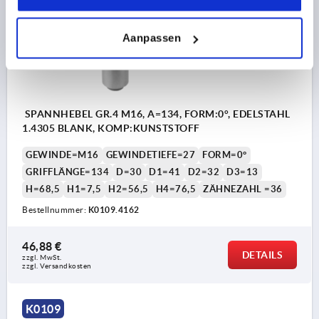
Aanpassen
SPANNHEBEL GR.4 M16, A=134, FORM:0°, EDELSTAHL
1.4305 BLANK, KOMP:KUNSTSTOFF
GEWINDE=M16
GEWINDETIEFE=27
FORM=0°
GRIFFLÄNGE=134
D=30
D1=41
D2=32
D3=13
H=68,5
H1=7,5
H2=56,5
H4=76,5
ZÄHNEZAHL =36
Bestellnummer:
K0109.4162
46,88 €
DETAILS
zzgl. MwSt. 
zzgl. Versandkosten
K0109