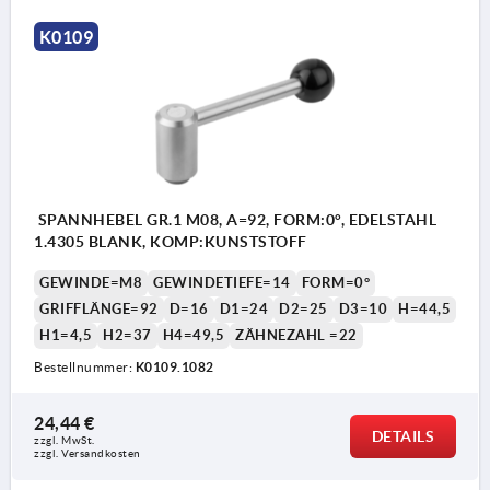
K0109
SPANNHEBEL GR.1 M08, A=92, FORM:0°, EDELSTAHL
1.4305 BLANK, KOMP:KUNSTSTOFF
GEWINDE=M8
GEWINDETIEFE=14
FORM=0°
GRIFFLÄNGE=92
D=16
D1=24
D2=25
D3=10
H=44,5
H1=4,5
H2=37
H4=49,5
ZÄHNEZAHL =22
Bestellnummer:
K0109.1082
24,44 €
DETAILS
zzgl. MwSt. 
zzgl. Versandkosten