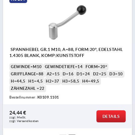
SPANNHEBEL GR.1 M10, A=88, FORM:20°, EDELSTAHL
1.4305 BLANK, KOMP:KUNSTSTOFF
GEWINDE=M10
GEWINDETIEFE=14
FORM=20°
GRIFFLÄNGE=88
A2=15
D=16
D1=24
D2=25
D3=10
H=44,5
H1=4,5
H2=37
H3=58,5
H4=49,5
ZÄHNEZAHL =22
Bestellnummer:
K0109.1101
24,44 €
DETAILS
zzgl. MwSt. 
zzgl. Versandkosten