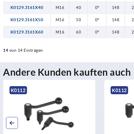
K0129.3161X40
M16
40
0°
148
K0129.3161X50
M16
50
0°
148
K0129.3161X60
M16
60
0°
148
14
von 14 Einträgen
Andere Kunden kauften auch
K0112
K0114