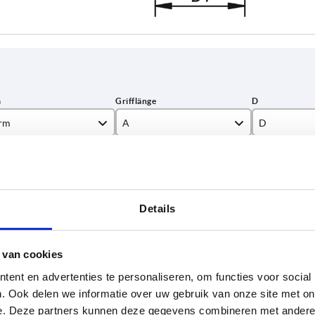
rm
A
D
102
13,5
TABELLE VERGRÖSSERN
131
19
ßigen Abständen mehrmals täglich aktualisiert.
148
23
Details
1-3 Tage
Bestellung erfahren Sie das bestätigte
4-20 Tage
 van cookies
ent en advertenties te personaliseren, om functies voor social
D
D1
D2
D3
H
H1
H2
H3
. Ook delen we informatie over uw gebruik van onze site met on
e. Deze partners kunnen deze gegevens combineren met andere i