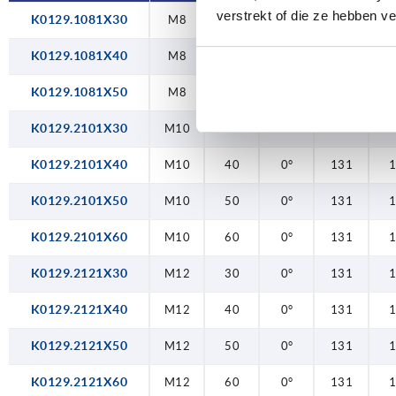
verstrekt of die ze hebben v
K0129.1081X30
M8
30
0°
102
1
K0129.1081X40
M8
40
0°
102
1
K0129.1081X50
M8
50
0°
102
1
K0129.2101X30
M10
30
0°
131
K0129.2101X40
M10
40
0°
131
K0129.2101X50
M10
50
0°
131
K0129.2101X60
M10
60
0°
131
K0129.2121X30
M12
30
0°
131
K0129.2121X40
M12
40
0°
131
K0129.2121X50
M12
50
0°
131
K0129.2121X60
M12
60
0°
131