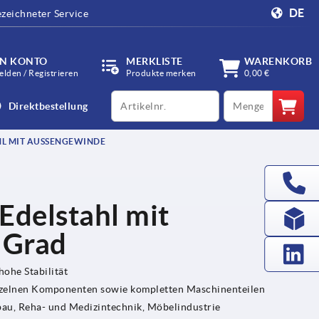
DE
zeichneter Service
IN KONTO
MERKLISTE
WARENKORB
lden / Registrieren
Produkte merken
0,00 €
productCode
qty
Direktbestellung
L MIT AUSSENGEWINDE
Edelstahl mit
 Grad
hohe Stabilität
nzelnen Komponenten sowie kompletten Maschinenteilen
u, Reha- und Medizintechnik, Möbelindustrie