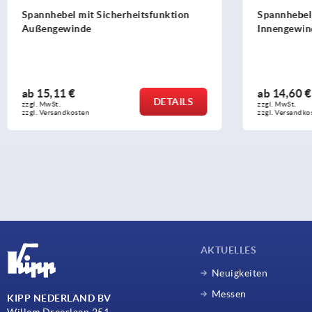
Spannhebel mit Sicherheitsfunktion,
Spannhebel
Innengewinde
ab
14,60 €
ab
14,20 €
DETAILS
zzgl. MwSt. 
zzgl. MwSt. 
zzgl. Versandkosten
zzgl. Versandko
AKTUELLES
Neuigkeiten
Messen
KIPP NEDERLAND BV