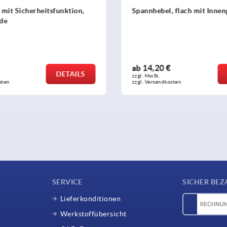
, flach mit Innengewinde
Spannhebel flach, Edelstahl,
Innengewinde
ab
24,53 €
DETAILS
zzgl. MwSt. 
sten
zzgl. Versandkosten
SERVICE
SICHER BEZ
Lieferkonditionen
Werkstoffübersicht