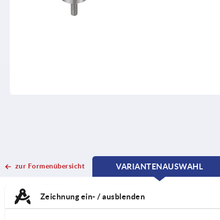
zur Formenübersicht
VARIANTENAUSWAHL
CURRENT
CURRENT
TAB:
TAB:
Zeichnung ein- / ausblenden