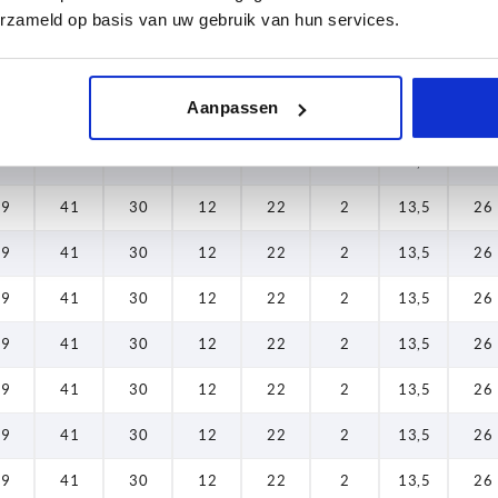
erzameld op basis van uw gebruik van hun services.
3,5
33
25
10
19
2
12
23
3,5
33
25
10
19
2
12
23
Aanpassen
3,5
33
25
10
19
2
12
23
19
41
30
12
22
2
13,5
26
19
41
30
12
22
2
13,5
26
19
41
30
12
22
2
13,5
26
19
41
30
12
22
2
13,5
26
19
41
30
12
22
2
13,5
26
19
41
30
12
22
2
13,5
26
19
41
30
12
22
2
13,5
26
19
41
30
12
22
2
13,5
26