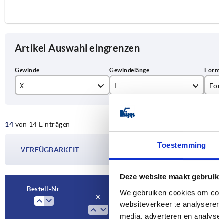
Artikel Auswahl eingrenzen
X
L
Fo
M8
30
0°
14
von 14 Einträgen
M10
40
Die Verfügbarkeiten werden in regelmä
M12
50
Toestemming
VERFÜGBARKEIT
Im finalen Schritt vor Abschluss Ihrer 
Versanddatum.
M16
60
Deze website maakt gebruik
Bestell-Nr.
We gebruiken cookies om cont
X
L
Form
A
websiteverkeer te analyseren
media, adverteren en analys