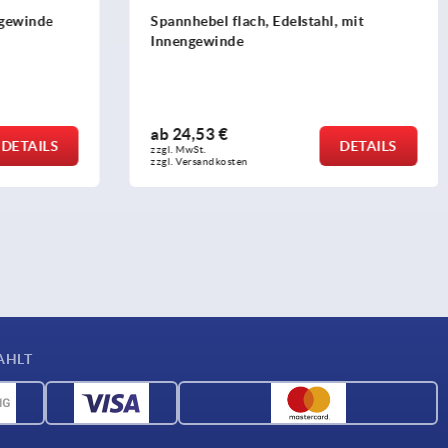
 mit
Spannhebel
ab
7,80 €
DETAILS
DETAILS
zzgl. MwSt. 
zzgl. Versandkosten
AHLT