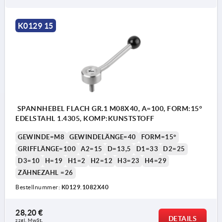
K0129 15
SPANNHEBEL FLACH GR.1 M08X40, A=100, FORM:15°
EDELSTAHL 1.4305, KOMP:KUNSTSTOFF
GEWINDE=M8
GEWINDELÄNGE=40
FORM=15°
GRIFFLÄNGE=100
A2=15
D=13,5
D1=33
D2=25
D3=10
H=19
H1=2
H2=12
H3=23
H4=29
ZÄHNEZAHL =26
Bestellnummer:
K0129.1082X40
28,20 €
DETAILS
zzgl. MwSt. 