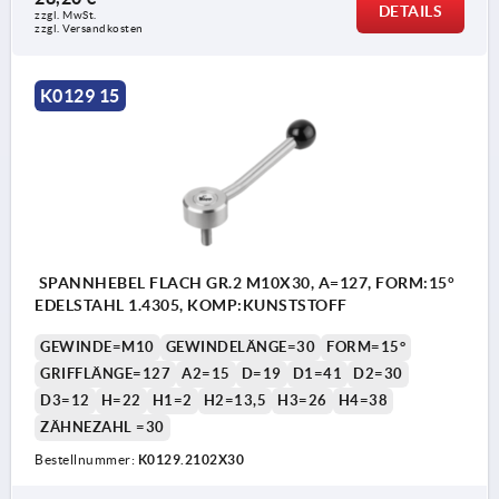
DETAILS
zzgl. MwSt. 
zzgl. Versandkosten
K0129 15
SPANNHEBEL FLACH GR.2 M10X30, A=127, FORM:15°
EDELSTAHL 1.4305, KOMP:KUNSTSTOFF
GEWINDE=M10
GEWINDELÄNGE=30
FORM=15°
GRIFFLÄNGE=127
A2=15
D=19
D1=41
D2=30
D3=12
H=22
H1=2
H2=13,5
H3=26
H4=38
ZÄHNEZAHL =30
Bestellnummer:
K0129.2102X30