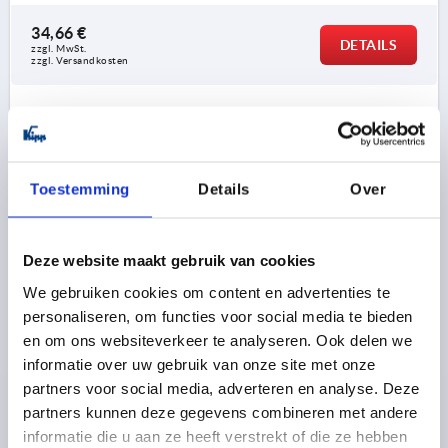
34,66 €
DETAILS
zzgl. MwSt. 
zzgl. Versandkosten
K0129 15
Toestemming
Details
Over
Deze website maakt gebruik van cookies
SPANNHEBEL FLACH GR.2 M10X50, A=127, FORM:15°
We gebruiken cookies om content en advertenties te
EDELSTAHL 1.4305, KOMP:KUNSTSTOFF
personaliseren, om functies voor social media te bieden
en om ons websiteverkeer te analyseren. Ook delen we
GEWINDE=M10
GEWINDELÄNGE=50
FORM=15°
informatie over uw gebruik van onze site met onze
GRIFFLÄNGE=127
A2=15
D=19
D1=41
D2=30
partners voor social media, adverteren en analyse. Deze
D3=12
H=22
H1=2
H2=13,5
H3=26
H4=38
partners kunnen deze gegevens combineren met andere
ZÄHNEZAHL =30
informatie die u aan ze heeft verstrekt of die ze hebben
Bestellnummer:
K0129.2102X50