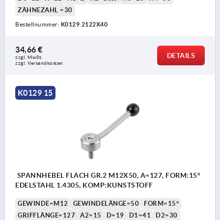
ZÄHNEZAHL =30
Bestellnummer:
K0129.2122X40
34,66 €
DETAILS
zzgl. MwSt. 
zzgl. Versandkosten
K0129 15
SPANNHEBEL FLACH GR.2 M12X50, A=127, FORM:15°
EDELSTAHL 1.4305, KOMP:KUNSTSTOFF
GEWINDE=M12
GEWINDELÄNGE=50
FORM=15°
GRIFFLÄNGE=127
A2=15
D=19
D1=41
D2=30