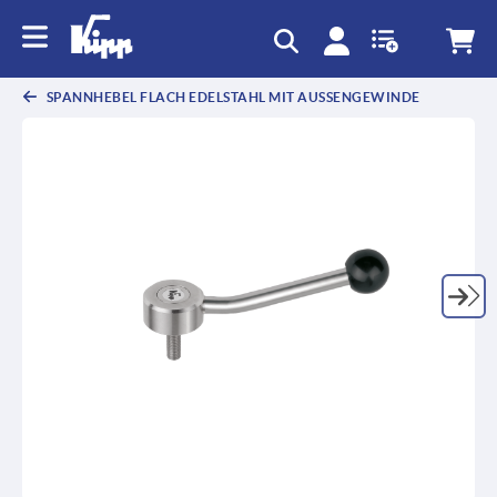
text.skipToContent
text.skipToNavigation
SPANNHEBEL FLACH EDELSTAHL MIT AUSSENGEWINDE