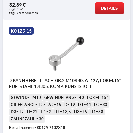
32,89 €
DETAILS
zzgl. MwSt. 
zzgl. Versandkosten
K0129 15
SPANNHEBEL FLACH GR.2 M10X40, A=127, FORM:15°
EDELSTAHL 1.4305, KOMP:KUNSTSTOFF
GEWINDE=M10
GEWINDELÄNGE=40
FORM=15°
GRIFFLÄNGE=127
A2=15
D=19
D1=41
D2=30
D3=12
H=22
H1=2
H2=13,5
H3=26
H4=38
ZÄHNEZAHL =30
Bestellnummer:
K0129.2102X40