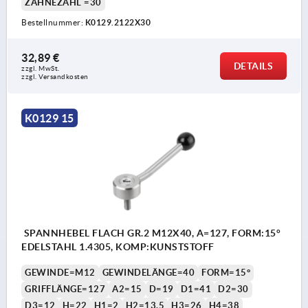
ZÄHNEZAHL =30
Bestellnummer:
K0129.2122X30
32,89 €
DETAILS
zzgl. MwSt. 
zzgl. Versandkosten
K0129 15
SPANNHEBEL FLACH GR.2 M12X40, A=127, FORM:15°
EDELSTAHL 1.4305, KOMP:KUNSTSTOFF
GEWINDE=M12
GEWINDELÄNGE=40
FORM=15°
GRIFFLÄNGE=127
A2=15
D=19
D1=41
D2=30
D3=12
H=22
H1=2
H2=13,5
H3=26
H4=38