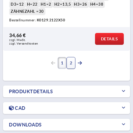
D3=12
H=22
H1=2
H2=13,5
H3=26
H4=38
ZÄHNEZAHL =30
Bestellnummer:
K0129.2122X50
34,66 €
DETAILS
zzgl. MwSt. 
zzgl. Versandkosten
1
2
PRODUKTDETAILS
CAD
DOWNLOADS