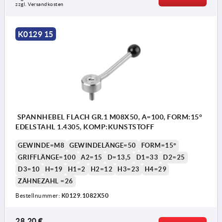
zzgl. Versandkosten
K0129 15
SPANNHEBEL FLACH GR.1 M08X50, A=100, FORM:15°
EDELSTAHL 1.4305, KOMP:KUNSTSTOFF
GEWINDE=M8
GEWINDELÄNGE=50
FORM=15°
GRIFFLÄNGE=100
A2=15
D=13,5
D1=33
D2=25
D3=10
H=19
H1=2
H2=12
H3=23
H4=29
ZÄHNEZAHL =26
Bestellnummer:
K0129.1082X50
28,20 €