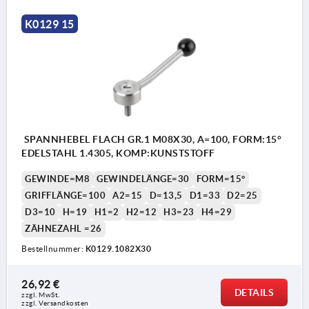
K0129 15
SPANNHEBEL FLACH GR.1 M08X30, A=100, FORM:15°
EDELSTAHL 1.4305, KOMP:KUNSTSTOFF
GEWINDE=M8
GEWINDELÄNGE=30
FORM=15°
GRIFFLÄNGE=100
A2=15
D=13,5
D1=33
D2=25
D3=10
H=19
H1=2
H2=12
H3=23
H4=29
ZÄHNEZAHL =26
Bestellnummer:
K0129.1082X30
26,92 €
DETAILS
zzgl. MwSt. 
1) Kegelkuppe DIN EN ISO 4753
zzgl. Versandkosten