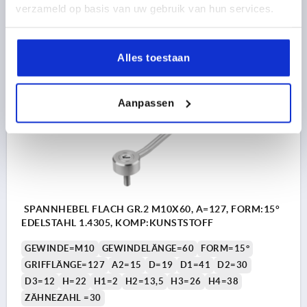
verzameld op basis van uw gebruik van hun services.
34,66 €
DETAILS
zzgl. MwSt. 
zzgl. Versandkosten
Alles toestaan
K0129 15
Aanpassen
SPANNHEBEL FLACH GR.2 M10X60, A=127, FORM:15°
EDELSTAHL 1.4305, KOMP:KUNSTSTOFF
GEWINDE=M10
GEWINDELÄNGE=60
FORM=15°
GRIFFLÄNGE=127
A2=15
D=19
D1=41
D2=30
D3=12
H=22
H1=2
H2=13,5
H3=26
H4=38
ZÄHNEZAHL =30