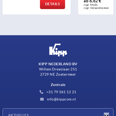
ab
6,62 €
DETAILS
zzgl. MwSt. 
zzgl. Versandkosten
KIPP NEDERLAND BV
Willem Dreeslaan 251
2729 NE Zoetermeer
Zentrale
+31 79 361 12 21
info@kippcom.nl
AKTUELLES