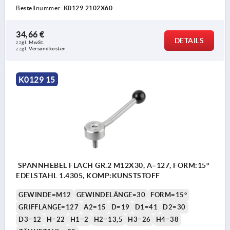
Bestellnummer:
K0129.2102X60
34,66 €
DETAILS
zzgl. MwSt. 
zzgl. Versandkosten
K0129 15
SPANNHEBEL FLACH GR.2 M12X30, A=127, FORM:15°
EDELSTAHL 1.4305, KOMP:KUNSTSTOFF
GEWINDE=M12
GEWINDELÄNGE=30
FORM=15°
GRIFFLÄNGE=127
A2=15
D=19
D1=41
D2=30
D3=12
H=22
H1=2
H2=13,5
H3=26
H4=38