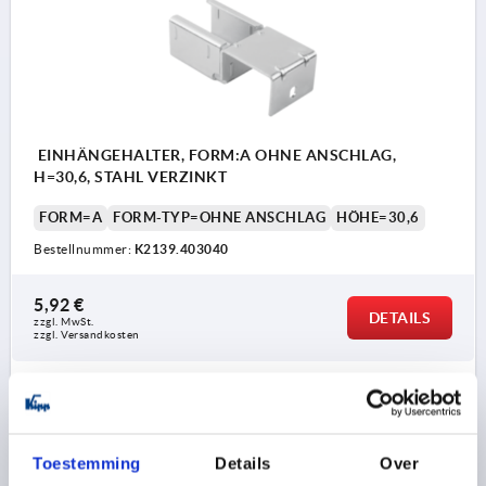
EINHÄNGEHALTER, FORM:A OHNE ANSCHLAG,
H=30,6, STAHL VERZINKT
FORM=A
FORM-TYP=OHNE ANSCHLAG
HÖHE=30,6
Bestellnummer:
K2139.403040
5,92 €
DETAILS
zzgl. MwSt. 
zzgl. Versandkosten
K2139
Toestemming
Details
Over