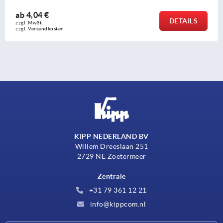
ab
4,04 €
DETAILS
zzgl. MwSt. 
zzgl. Versandkosten
KIPP NEDERLAND BV
Willem Dreeslaan 251
2729 NE Zoetermeer
Zentrale
+31 79 361 12 21
info@kippcom.nl