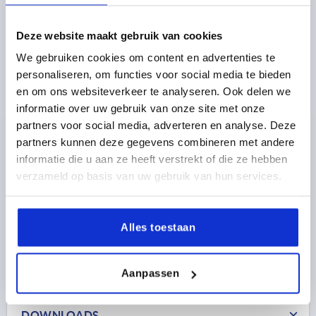
Deze website maakt gebruik van cookies
We gebruiken cookies om content en advertenties te
EINHÄNGEHALTER, FORM:B MIT ANSCHLAG, H=72,3,
personaliseren, om functies voor social media te bieden
STAHL VERZINKT
en om ons websiteverkeer te analyseren. Ook delen we
FORM=B
FORM-TYP=MIT ANSCHLAG
HÖHE=72,3
informatie over uw gebruik van onze site met onze
Bestellnummer:
K2139.407240
partners voor social media, adverteren en analyse. Deze
partners kunnen deze gegevens combineren met andere
informatie die u aan ze heeft verstrekt of die ze hebben
5,74 €
DETAILS
zzgl. MwSt. 
verzameld op basis van uw gebruik van hun services.
zzgl. Versandkosten
Alles toestaan
FORMEN
Aanpassen
PRODUKTDETAILS
DOWNLOADS