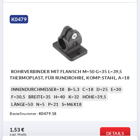
K0479
ROHRVERBINDER MIT FLANSCH M=50 G=35 L=39,5
THERMOPLAST, FÜR RUNDROHRE, KOMP:STAHL, A=18
INNENDURCHMESSER=18
B=5,3
C=18
D=25
E=30
F=30,5
BREITE=35
H=40
K=32
HÖHE=39,5
LÄNGE=50
N=5
P=21
S=M6X18
Bestellnummer:
K0479.18
1,53 €
DETAILS
zzgl. MwSt. 
zzgl. Versandkosten