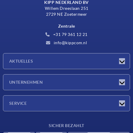
KIPP NEDERLAND BV
Willem Dreeslaan 251
2729 NE Zoetermeer
Zentrale
+31 79 361 12 21
info@kippcom.nl
AKTUELLES
Neuigkeiten
UNTERNEHMEN
Messen
Unternehmen
SERVICE
Lieferkonditionen
SICHER BEZAHLT
Werkstoffübersicht