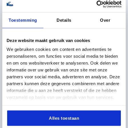
K0479
Toestemming
Details
Over
Deze website maakt gebruik van cookies
We gebruiken cookies om content en advertenties te
personaliseren, om functies voor social media te bieden
en om ons websiteverkeer te analyseren. Ook delen we
ROHRVERBINDER MIT FLANSCH M=80 G=50 L=62,5
THERMOPLAST, FÜR RUNDROHRE, KOMP:STAHL, A=30
informatie over uw gebruik van onze site met onze
partners voor social media, adverteren en analyse. Deze
INNENDURCHMESSER=30
B=6,5
C=30
D=40
E=45
partners kunnen deze gegevens combineren met andere
F=50
BREITE=50
H=60
K=51,5
HÖHE=62,5
informatie die u aan ze heeft verstrekt of die ze hebben
LÄNGE=80
N=8
P=28,5
S=M8X25
verzameld op basis van uw gebruik van hun services.
Bestellnummer:
K0479.30
3,79 €
Alles toestaan
DETAILS
zzgl. MwSt. 
zzgl. Versandkosten