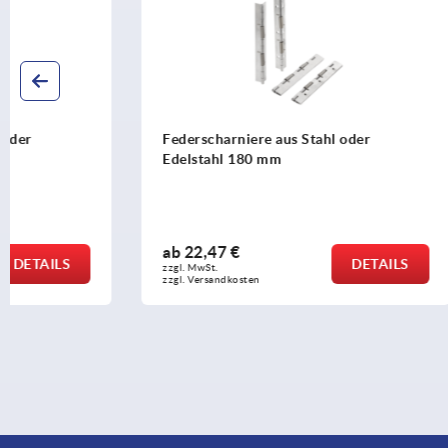
Federscharniere aus Stahl oder
Federscharn
Edelstahl 180 mm
oder Alum
ab
22,47 €
ab
5,63 €
DETAILS
zzgl. MwSt. 
zzgl. MwSt. 
zzgl. Versandkosten
zzgl. Versandko