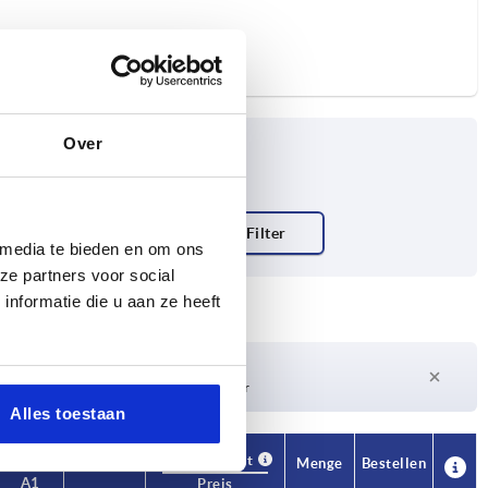
Over
 Grundkörper
 media te bieden en om ons
ze partners voor social
nformatie die u aan ze heeft
Lieferzeit auf Anfrage
Derzeit nicht auf Lager
Alles toestaan
Verfügbarkeit
Verfügbarkeit
CAD
CAD
Menge
Menge
Bestellen
Bestellen
A1
A1
B
B
B1
B1
D
D
D1
D1
F1 N
F1 N
F2 N
F2 N
Preis
Preis