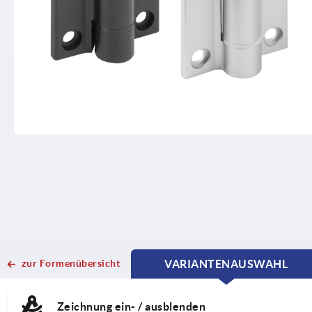
zur Formenübersicht
VARIANTENAUSWAHL
CURRENT
CURRENT
TAB:
TAB:
Zeichnung ein- / ausblenden