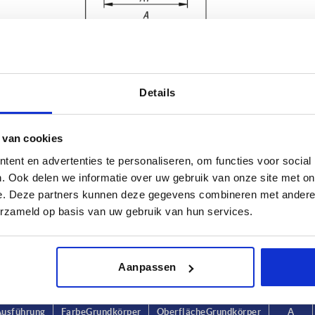
Details
 van cookies
sführung 2
Farbe Grundkörper
Oberfläche
ent en advertenties te personaliseren, om functies voor social
. Ook delen we informatie over uw gebruik van onze site met on
t Stopfen
farblos
eloxiert
e. Deze partners kunnen deze gegevens combineren met andere i
TABELLE VERGRÖSSERN
ne Stopfen
schwarz
erzameld op basis van uw gebruik van hun services.
ßigen Abständen mehrmals täglich aktualisiert.
1-3 Tage
Bestellung erfahren Sie das bestätigte
4-20 Tage
Aanpassen
usführung
usführung
Farbe Grundkörper
Farbe Grundkörper
Oberfläche Grundkörper
Oberfläche Grundkörper
A
A