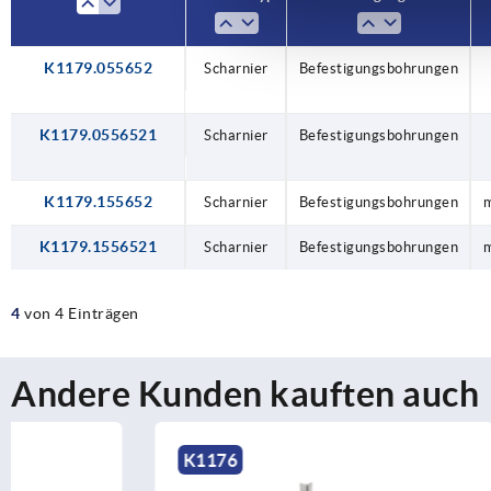
K1179.055652
Scharnier
Scharnier
Scharnier
Scharnier
Scharnier
Befestigungsbohrungen
Befestigungsbohrungen
Befestigungsbohrungen
Befestigungsbohrungen
Befestigungsbohrungen
m
m
K1179.0556521
Scharnier
Befestigungsbohrungen
K1179.155652
Scharnier
Befestigungsbohrungen
m
K1179.1556521
Scharnier
Befestigungsbohrungen
m
4
von 4 Einträgen
Andere Kunden kauften auch
K1176
K1173