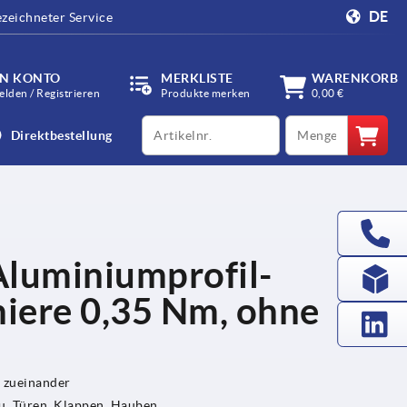
DE
zeichneter Service
IN KONTO
MERKLISTE
WARENKORB
lden / Registrieren
Produkte merken
0,00 €
productCode
qty
Direktbestellung
Aluminiumprofil-
iere 0,35 Nm, ohne
 zueinander
, Türen, Klappen, Hauben