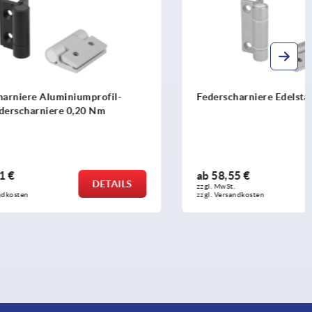
rofil-
Federscharniere Edelstahl, 1,3 Nm
 Nm
ab
58,55 €
DETAILS
DETAILS
zzgl. MwSt. 
zzgl. Versandkosten