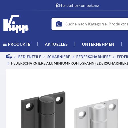
text.skipToContent
text.skipToNavigation
Herstellerkompetenz
AKTUELLES
UNTERNEHMEN
PRODUKTE
BEDIENTEILE
SCHARNIERE
FEDERSCHARNIERE
FEDER
FEDERSCHARNIERE ALUMINIUMPROFIL-SPANNFEDERSCHARNIERE 