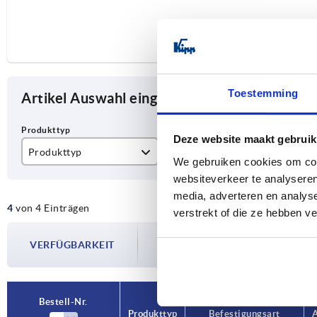
Toestemming
Artikel Auswahl eingrenzen
Deze website maakt gebruik
Produkttyp
Befestigungsart
Au
We gebruiken cookies om cont
websiteverkeer te analyseren
Scharnier
Befestigungsbohrungen
mi
media, adverteren en analys
4
von 4 Einträgen
oh
verstrekt of die ze hebben v
Die Verfügbarkeiten werden in regelmä
VERFÜGBARKEIT
Im finalen Schritt vor Abschluss Ihrer 
Versanddatum.
Bestell-Nr.
Bestell-Nr.
Produkttyp
Produkttyp
Befestigungsart
Befestigungsart
A
A