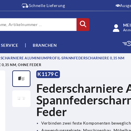
Schnelle Lieferung
Ausge
ME
Anme
SERVICE
BRANCHEN
SCHARNIERE ALUMINIUMPROFIL-SPANNFEDERSCHARNIERE 0,35 NM
0,35 NM, OHNE FEDER
K1179 C
Federscharniere 
Spannfederscharn
Feder
Verbinden zwei feste Komponenten beweglich
Anwendungsgebiete: Maschinenbau, Möbelbau