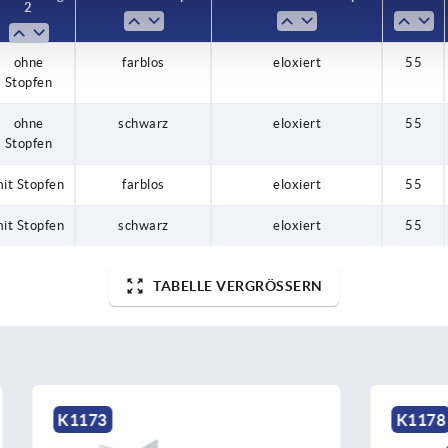
2
2
it Stopfen
it Stopfen
ohne
ohne
ohne
schwarz
schwarz
farblos
farblos
farblos
eloxiert
eloxiert
eloxiert
eloxiert
eloxiert
55
55
55
55
55
Stopfen
Stopfen
Stopfen
ohne
schwarz
eloxiert
55
Stopfen
it Stopfen
farblos
eloxiert
55
it Stopfen
schwarz
eloxiert
55
TABELLE VERGRÖSSERN
K1178