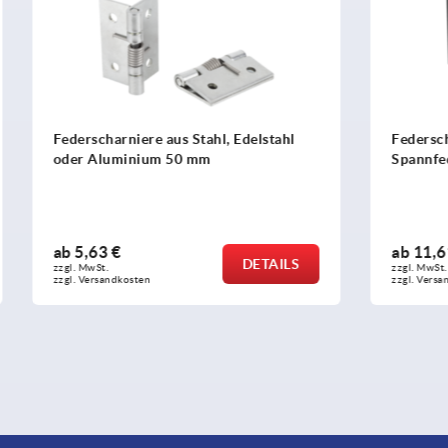
iere aus Stahl, Edelstahl
Federscharniere Aluminiump
inium 50 mm
Spannfederscharniere 0,20
ab
11,61 €
DETAILS
zzgl. MwSt. 
sten
zzgl. Versandkosten