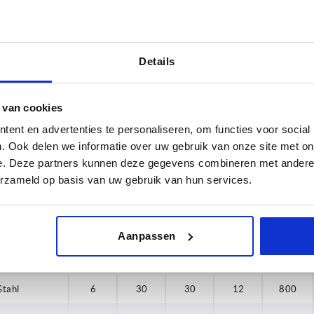
Stahl
6
20
20
10
850
Stahl
6
25
25
10
1050
Stahl
6
30
30
10
650
Details
Stahl
6
30
30
10
800
 van cookies
Stahl
6
30
30
10
1300
ent en advertenties te personaliseren, om functies voor social
Stahl
6
40
40
10
600
. Ook delen we informatie over uw gebruik van onze site met on
e. Deze partners kunnen deze gegevens combineren met andere i
Stahl
6
40
40
10
750
erzameld op basis van uw gebruik van hun services.
Stahl
6
40
40
10
1400
Stahl
6
40
40
10
1700
Aanpassen
Stahl
6
50
50
10
2350
Stahl
6
30
30
12
800