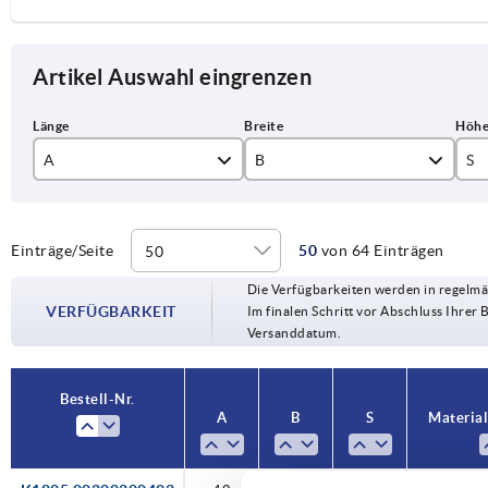
Artikel Auswahl eingrenzen
A
B
S
40
30
2
50
40
3
Einträge/Seite
50
von 64 Einträgen
Die Verfügbarkeiten werden in regelmä
60
50
5
VERFÜGBARKEIT
Im finalen Schritt vor Abschluss Ihrer 
Versanddatum.
80
60
6
100
80
8
Bestell-Nr.
A
B
S
Material
120
100
10
160