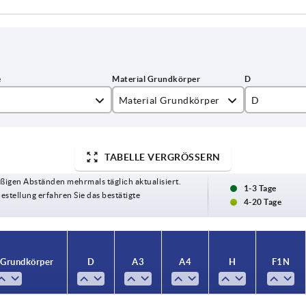
Material Grundkörper
D
Edelstahl A2
6
Stahl
8
TABELLE VERGRÖSSERN
ßigen Abständen mehrmals täglich aktualisiert.
13
1-3 Tage
Bestellung erfahren Sie das bestätigte
4-20 Tage
 Grundkörper
D
A3
A4
H
F1 N