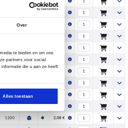
300
1,59 €
650
1,88 €
250
1,59 €
Over
500
1,83 €
800
2,46 €
 media te bieden en om ons
300
1,94 €
ze partners voor social
nformatie die u aan ze heeft
550
2,40 €
850
2,80 €
1250
3,25 €
Alles toestaan
1600
4,05 €
1200
2,08 €