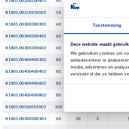
K1805.00200200402
40
40
2
200
K1805.00250250502
50
50
2
K1805.00300300302
60
30
2
Toestemming
K1805.00300300402
60
40
2
Deze website maakt gebruik
K1805.00300300602
60
60
2
We gebruiken cookies om cont
K1805.00400400302
80
30
2
websiteverkeer te analyseren
media, adverteren en analys
K1805.00400400402
80
40
2
verstrekt of die ze hebben v
K1805.00400400602
80
60
2
K1805.00400400802
80
80
2
K1805.00500501002
100
100
2
K1805.00300300303
60
30
3