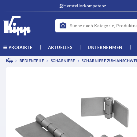
text.skipToContent
text.skipToNavigation
Herstellerkompetenz
AKTUELLES
UNTERNEHMEN
PRODUKTE
BEDIENTEILE
SCHARNIERE
SCHARNIERE ZUM ANSCHWEIS