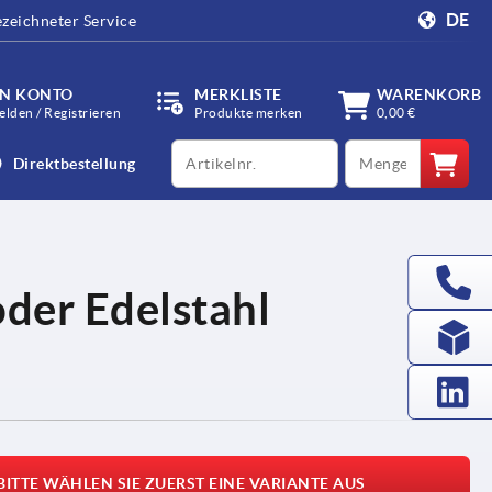
DE
zeichneter Service
IN KONTO
MERKLISTE
WARENKORB
lden / Registrieren
Produkte merken
0,00 €
productCode
qty
Direktbestellung
oder Edelstahl
BITTE WÄHLEN SIE ZUERST EINE VARIANTE AUS