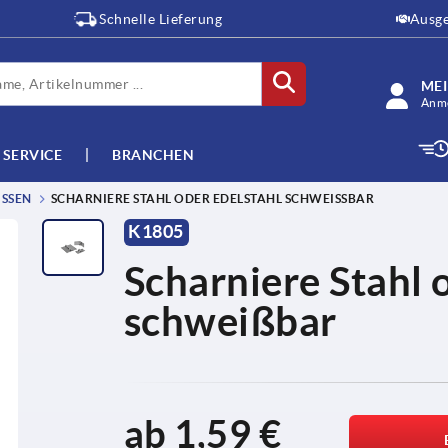
Schnelle Lieferung
Ausge
ME
Anme
SERVICE
BRANCHEN
SEN
SCHARNIERE STAHL ODER EDELSTAHL SCHWEISSBAR
K1805
Scharniere Stahl 
schweißbar
ab
1,59 €