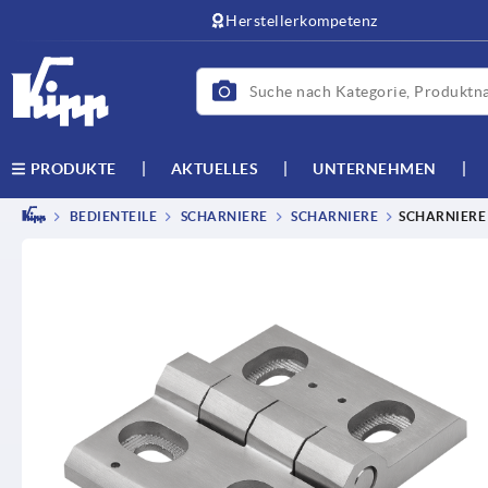
text.skipToContent
text.skipToNavigation
Herstellerkompetenz
AKTUELLES
UNTERNEHMEN
PRODUKTE
BEDIENTEILE
SCHARNIERE
SCHARNIERE
SCHARNIERE 