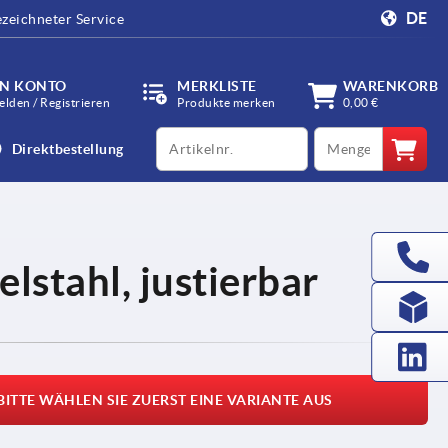
DE
zeichneter Service
IN KONTO
MERKLISTE
WARENKORB
lden / Registrieren
Produkte merken
0,00 €
productCode
qty
Direktbestellung
lstahl, justierbar
BITTE WÄHLEN SIE ZUERST EINE VARIANTE AUS