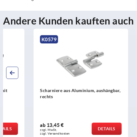
Andere Kunden kauften auch
K0579
K1345
Scharniere aus Aluminium, aushängbar,
Scharniere 
rechts
ab
13,45 €
ab
23,62 €
DETAILS
zzgl. MwSt. 
zzgl. MwSt. 
zzgl. Versandkosten
zzgl. Versandko