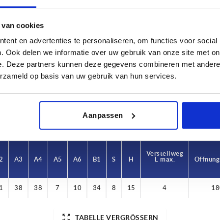
 van cookies
ent en advertenties te personaliseren, om functies voor social
rm-Typ
A1
A2
. Ook delen we informatie over uw gebruik van onze site met on
izontal/vertikal
21
21
e. Deze partners kunnen deze gegevens combineren met andere i
erzameld op basis van uw gebruik van hun services.
TABELLE VERGRÖSSERN
ßigen Abständen mehrmals täglich aktualisiert.
1-3 Tage
Bestellung erfahren Sie das bestätigte
4-20 Tage
Aanpassen
Verstellweg
2
A3
A4
A5
A6
B1
S
H
L max.
Öffnung
1
38
38
7
10
34
8
15
4
18
TABELLE VERGRÖSSERN