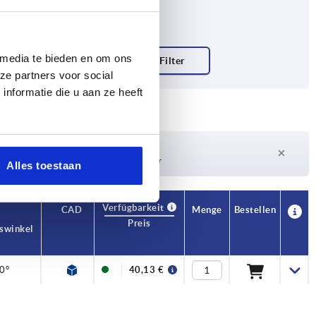
 media te bieden en om ons
ze partners voor social
nformatie die u aan ze heeft
Lieferzeit auf Anfrage
Derzeit nicht auf Lager
Alles toestaan
Verfügbarkeit
CAD
Menge
Bestellen
Preis
swinkel
F1 N
F2 N
0°
9000
1000
40,13 €