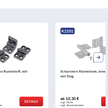
K2101
mit
Scharniere Aluminium, innenliegend,
mit Steg
ab
10,30 €
DETAILS
DETAILS
zzgl. MwSt. 
zzgl. Versandkosten