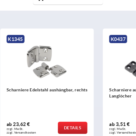
K0437
Edelstahl aushängbar, rechts
Scharniere aus Kunststoff, 
Langlöcher
ab
3,51 €
DETAILS
zzgl. MwSt. 
sten
zzgl. Versandkosten