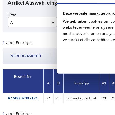
Artikel Auswahl eingrenzen
Deze website maakt gebruik
We gebruiken cookies om cont
A
B
Fo
websiteverkeer te analyseren
76
60
hor
media, adverteren en analys
verstrekt of die ze hebben v
1
von 1 Einträgen
Die Verfügbarkeiten werden in regelmä
VERFÜGBARKEIT
Im finalen Schritt vor Abschluss Ihrer 
Versanddatum.
Bestell-Nr.
A
B
Form-Typ
A1
A
K1900.07382121
76
60
horizontal/vertikal
21
2
1
von 1 Einträgen