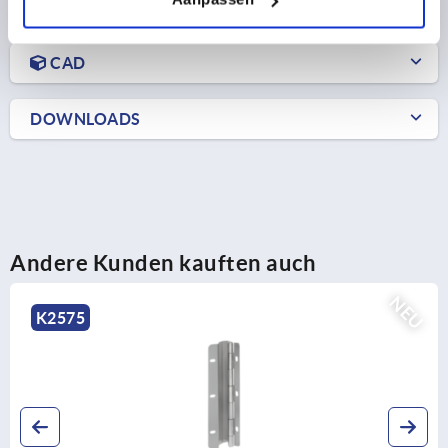
PRODUKTDETAILS
CAD
DOWNLOADS
Andere Kunden kauften auch
NEU
2575