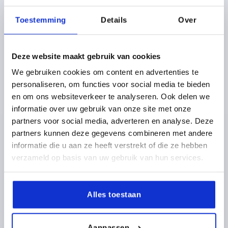
Toestemming
Details
Over
Deze website maakt gebruik van cookies
SCHARNIER INNENLIEGEND, 110GRAD, FORM:B,
We gebruiken cookies om content en advertenties te
A1=32, B1=20, STAHL VERZINKT
personaliseren, om functies voor social media te bieden
en om ons websiteverkeer te analyseren. Ook delen we
FORM=B
informatie over uw gebruik van onze site met onze
PRODUKTTYP=SCHARNIER INNENLIEGENDE FEDER
partners voor social media, adverteren en analyse. Deze
BREITE=50
A1=32
HÖHE=40
B1=20
B2=16
B3=10
partners kunnen deze gegevens combineren met andere
D=6,2X14,2
D1=6,2X12,2
S=2
informatie die u aan ze heeft verstrekt of die ze hebben
Bestellnummer:
K1519.50401
verzameld op basis van uw gebruik van hun services.
31,31 €
DETAILS
zzgl. MwSt. 
zzgl. Versandkosten
Alles toestaan
Aanpassen