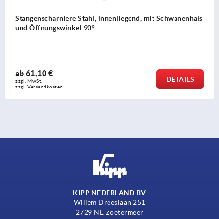
angenscharniere Stahl, innenliegend, mit Schwanenhals
d Öffnungswinkel 90°
b
61,10 €
DETAILS
l. MwSt. 
l. Versandkosten
KIPP NEDERLAND BV
Willem Dreeslaan 251
2729 NE Zoetermeer