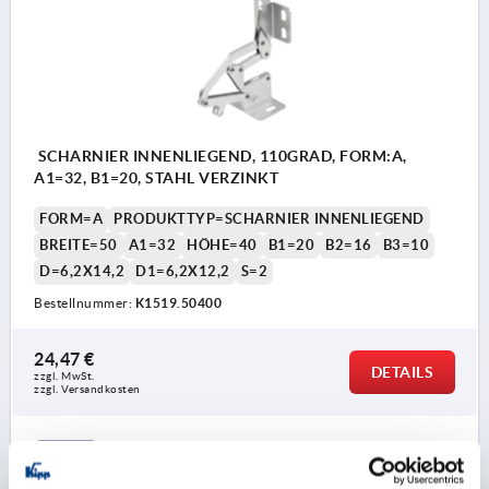
SCHARNIER INNENLIEGEND, 110GRAD, FORM:A,
A1=32, B1=20, STAHL VERZINKT
FORM=A
PRODUKTTYP=SCHARNIER INNENLIEGEND
BREITE=50
A1=32
HÖHE=40
B1=20
B2=16
B3=10
D=6,2X14,2
D1=6,2X12,2
S=2
Bestellnummer:
K1519.50400
24,47 €
DETAILS
zzgl. MwSt. 
zzgl. Versandkosten
K1519