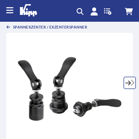
text.skipToContent
text.skipToNavigation
SPANNEXZENTER / EXZENTERSPANNER