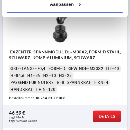
K0754
Aanpassen
EXZENTER-SPANNMODUL D1=M30X2, FORM:D STAHL,
SCHWARZ, KOMP:ALUMINIUM, SCHWARZ
GRIFFLÄNGE=70,4
FORM=D
GEWINDE=M30X2
D2=40
H=84,6
H1=35
H2=10
H3=25
PASSEND FÜR NUTBREITE=8
SPANNKRAFT F KN=4
HANDKRAFT FH N=120
Bestellnummer:
K0754.31301008
46,59 €
DETAILS
zzgl. MwSt. 
zzgl. Versandkosten