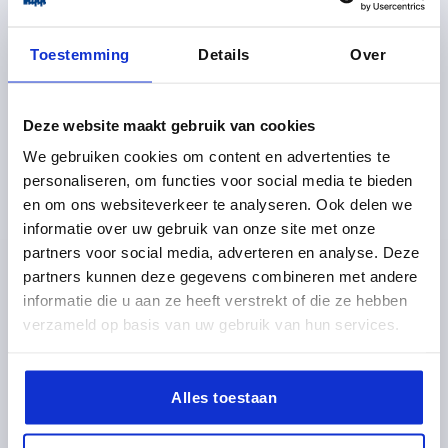
Toestemming
Details
Over
Deze website maakt gebruik van cookies
We gebruiken cookies om content en advertenties te
EXZENTER-SPANNMODUL D=30, FORM:C STAHL,
personaliseren, om functies voor social media te bieden
SCHWARZ, KOMP:ALUMINIUM, SCHWARZ
en om ons websiteverkeer te analyseren. Ook delen we
DURCHMESSER=30
GRIFFLÄNGE=70,4
FORM=C
informatie over uw gebruik van onze site met onze
H=84,6
H1=35
H2=10
H3=25
partners voor social media, adverteren en analyse. Deze
PASSEND FÜR NUTBREITE=8
SPANNKRAFT F KN=4
partners kunnen deze gegevens combineren met andere
HANDKRAFT FH N=120
informatie die u aan ze heeft verstrekt of die ze hebben
Bestellnummer:
K0754.21301008
verzameld op basis van uw gebruik van hun services.
38,70 €
DETAILS
zzgl. MwSt. 
Alles toestaan
zzgl. Versandkosten