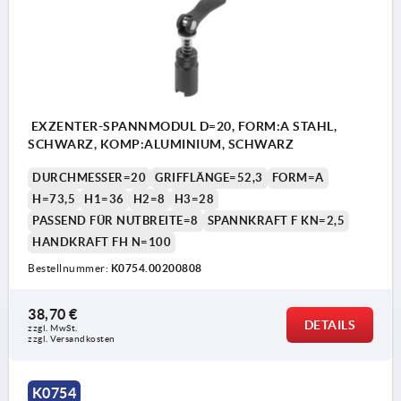
EXZENTER-SPANNMODUL D=20, FORM:A STAHL,
SCHWARZ, KOMP:ALUMINIUM, SCHWARZ
DURCHMESSER=20
GRIFFLÄNGE=52,3
FORM=A
H=73,5
H1=36
H2=8
H3=28
PASSEND FÜR NUTBREITE=8
SPANNKRAFT F KN=2,5
HANDKRAFT FH N=100
Bestellnummer:
K0754.00200808
38,70 €
DETAILS
zzgl. MwSt. 
zzgl. Versandkosten
K0754