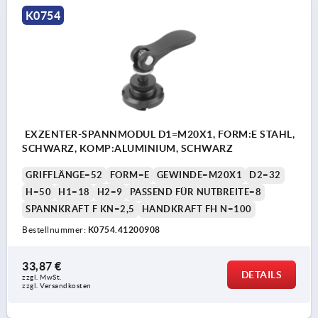
K0754
EXZENTER-SPANNMODUL D1=M20X1, FORM:E STAHL,
SCHWARZ, KOMP:ALUMINIUM, SCHWARZ
GRIFFLÄNGE=52
FORM=E
GEWINDE=M20X1
D2=32
H=50
H1=18
H2=9
PASSEND FÜR NUTBREITE=8
SPANNKRAFT F KN=2,5
HANDKRAFT FH N=100
Bestellnummer:
K0754.41200908
33,87 €
DETAILS
zzgl. MwSt. 
zzgl. Versandkosten