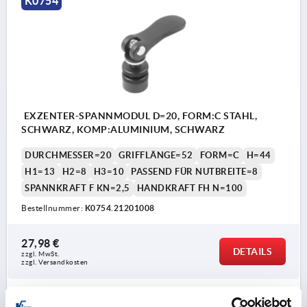
K0754
EXZENTER-SPANNMODUL D=20, FORM:C STAHL,
SCHWARZ, KOMP:ALUMINIUM, SCHWARZ
DURCHMESSER=20
GRIFFLÄNGE=52
FORM=C
H=44
H1=13
H2=8
H3=10
PASSEND FÜR NUTBREITE=8
SPANNKRAFT F KN=2,5
HANDKRAFT FH N=100
Bestellnummer:
K0754.21201008
27,98 €
DETAILS
zzgl. MwSt. 
zzgl. Versandkosten
K0754