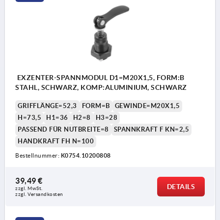
EXZENTER-SPANNMODUL D1=M20X1,5, FORM:B
STAHL, SCHWARZ, KOMP:ALUMINIUM, SCHWARZ
GRIFFLÄNGE=52,3
FORM=B
GEWINDE=M20X1,5
H=73,5
H1=36
H2=8
H3=28
PASSEND FÜR NUTBREITE=8
SPANNKRAFT F KN=2,5
HANDKRAFT FH N=100
Bestellnummer:
K0754.10200808
39,49 €
DETAILS
zzgl. MwSt. 
zzgl. Versandkosten