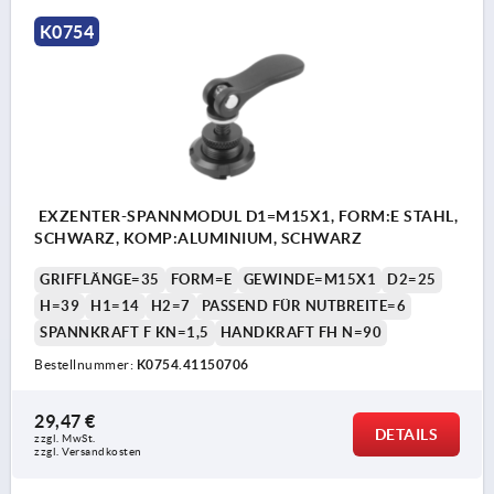
K0754
EXZENTER-SPANNMODUL D1=M15X1, FORM:E STAHL,
SCHWARZ, KOMP:ALUMINIUM, SCHWARZ
GRIFFLÄNGE=35
FORM=E
GEWINDE=M15X1
D2=25
H=39
H1=14
H2=7
PASSEND FÜR NUTBREITE=6
SPANNKRAFT F KN=1,5
HANDKRAFT FH N=90
Bestellnummer:
K0754.41150706
29,47 €
DETAILS
zzgl. MwSt. 
zzgl. Versandkosten