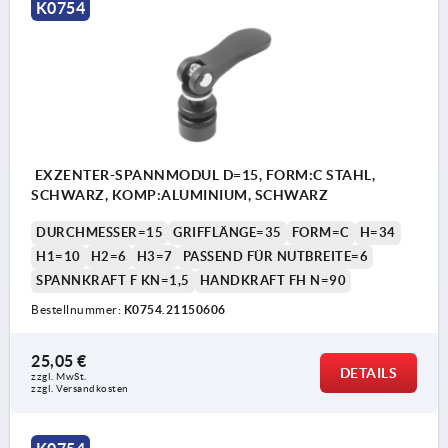
K0754
EXZENTER-SPANNMODUL D=15, FORM:C STAHL,
SCHWARZ, KOMP:ALUMINIUM, SCHWARZ
DURCHMESSER=15
GRIFFLÄNGE=35
FORM=C
H=34
H1=10
H2=6
H3=7
PASSEND FÜR NUTBREITE=6
SPANNKRAFT F KN=1,5
HANDKRAFT FH N=90
Bestellnummer:
K0754.21150606
25,05 €
DETAILS
zzgl. MwSt. 
zzgl. Versandkosten