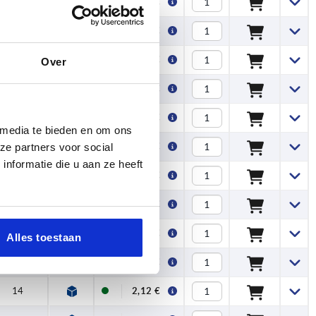
14
1,63 €
14
1,63 €
14
1,88 €
Over
14
2,12 €
14
1,96 €
 media te bieden en om ons
14
2,03 €
ze partners voor social
nformatie die u aan ze heeft
14
2,30 €
14
2,78 €
14
3,93 €
Alles toestaan
14
1,88 €
14
2,12 €