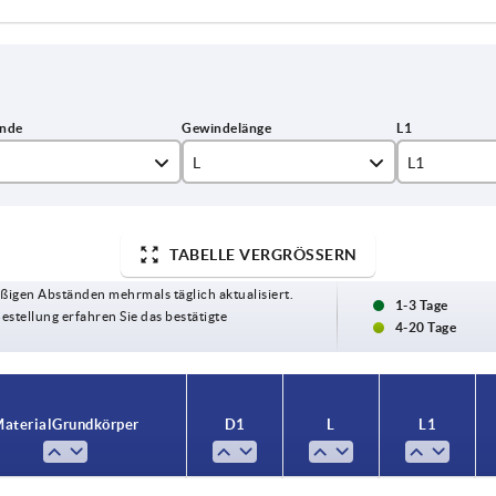
L
L1
6
7,5
8
10,5
TABELLE VERGRÖSSERN
15
ßigen Abständen mehrmals täglich aktualisiert.
0
1-3 Tage
30
Bestellung erfahren Sie das bestätigte
4-20 Tage
2
40
4
45
aterial Grundkörper
D1
L
L1
6
66
0
70