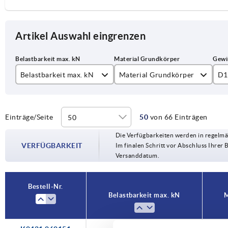
Artikel Auswahl eingrenzen
Belastbarkeit max. kN
Material Grundkörper
D1
2
Edelstahl
M
3,5
Stahl
M
Einträge/Seite
50
von 66 Einträgen
Die Verfügbarkeiten werden in regelmä
4,7
M1
VERFÜGBARKEIT
Im finalen Schritt vor Abschluss Ihrer 
Versanddatum.
7,7
M1
11,1
M1
Bestell-Nr.
Belastbarkeit max. kN
M
14,5
M1
24,3
M2