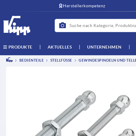
text.skipToContent
text.skipToNavigation
Herstellerkompetenz
AKTUELLES
UNTERNEHMEN
PRODUKTE
BEDIENTEILE
STELLFÜSSE
GEWINDESPINDELN UND TELL