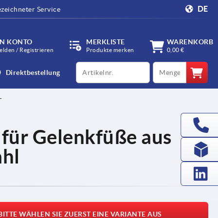
DE
zeichneter Service
IN KONTO
MERKLISTE
WARENKORB
lden / Registrieren
Produkte merken
0,00 €
productCode
qty
Direktbestellung
für Gelenkfüße aus
ahl
BITTE WÄHLEN SIE ZUERST EINE VARIANTE AUS