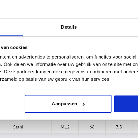
Stahl
M6
15
7,5
4
80
Stahl
M6
30
7,5
85
Stahl
M8
40
7,5
Details
90
Stahl
M8
80
7,5
 van cookies
100
Stahl
M10
45
7,5
ent en advertenties te personaliseren, om functies voor social
125
Stahl
M10
70
7,5
. Ook delen we informatie over uw gebruik van onze site met on
e. Deze partners kunnen deze gegevens combineren met andere i
150
Stahl
M10
90
7,5
erzameld op basis van uw gebruik van hun services.
200
Stahl
M10
125
7,5
Stahl
M10
150
7,5
Aanpassen
Stahl
M12
45
7,5
Stahl
M12
66
7,5