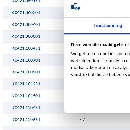
K0421.060151
2
36,1
M2
K0421.060301
2
K0421.080401
3,5
Toestemming
K0421.080801
3,5
Deze website maakt gebruik
K0421.100451
4,7
We gebruiken cookies om cont
K0421.100701
4,7
websiteverkeer te analyseren
media, adverteren en analys
K0421.100901
4,7
verstrekt of die ze hebben v
K0421.101251
4,7
K0421.101501
4,7
K0421.120451
7,7
K0421.120661
7,7