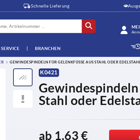
Schnelle Lieferung
Ausge
ME
Anme
SERVICE
BRANCHEN
ER
GEWINDESPINDELN FÜR GELENKFÜSSE AUS STAHL ODER EDELSTAHL
K0421
Gewindespindeln 
Stahl oder Edelst
ab
1,63 €