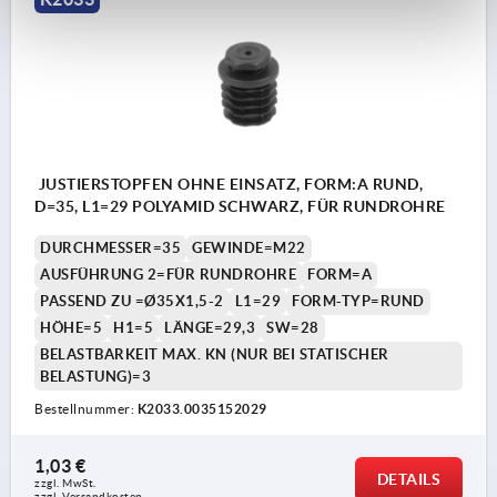
JUSTIERSTOPFEN OHNE EINSATZ, FORM:A RUND,
D=35, L1=29 POLYAMID SCHWARZ, FÜR RUNDROHRE
DURCHMESSER=35
GEWINDE=M22
AUSFÜHRUNG 2=FÜR RUNDROHRE
FORM=A
PASSEND ZU =Ø35X1,5-2
L1=29
FORM-TYP=RUND
HÖHE=5
H1=5
LÄNGE=29,3
SW=28
BELASTBARKEIT MAX. KN (NUR BEI STATISCHER
BELASTUNG)=3
Bestellnummer:
K2033.0035152029
1,03 €
DETAILS
zzgl. MwSt. 
zzgl. Versandkosten