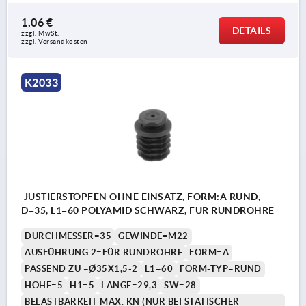
1,06 €
DETAILS
zzgl. MwSt. 
zzgl. Versandkosten
K2033
JUSTIERSTOPFEN OHNE EINSATZ, FORM:A RUND,
D=35, L1=60 POLYAMID SCHWARZ, FÜR RUNDROHRE
DURCHMESSER=35
GEWINDE=M22
AUSFÜHRUNG 2=FÜR RUNDROHRE
FORM=A
PASSEND ZU =Ø35X1,5-2
L1=60
FORM-TYP=RUND
HÖHE=5
H1=5
LÄNGE=29,3
SW=28
BELASTBARKEIT MAX. KN (NUR BEI STATISCHER