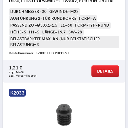
D=30, L1=60 POLYAMID SCHWARZ, FÜR RUNDROHRE
DURCHMESSER=30
GEWINDE=M22
AUSFÜHRUNG 2=FÜR RUNDROHRE
FORM=A
PASSEND ZU =Ø30X1-1,5
L1=60
FORM-TYP=RUND
HÖHE=5
H1=5
LÄNGE=19,7
SW=28
BELASTBARKEIT MAX. KN (NUR BEI STATISCHER
BELASTUNG)=3
Bestellnummer:
K2033.0030101560
1,21 €
DETAILS
zzgl. MwSt. 
zzgl. Versandkosten
K2033