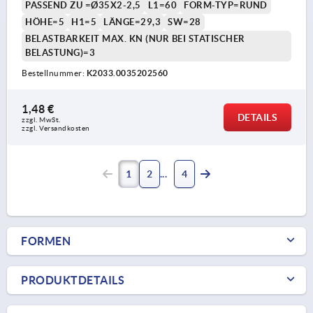
PASSEND ZU =Ø35X2-2,5
L1=60
FORM-TYP=RUND
HÖHE=5
H1=5
LÄNGE=29,3
SW=28
BELASTBARKEIT MAX. KN (NUR BEI STATISCHER
BELASTUNG)=3
Bestellnummer:
K2033.0035202560
1,48 €
DETAILS
zzgl. MwSt. 
zzgl. Versandkosten
1
2
4
FORMEN
PRODUKTDETAILS