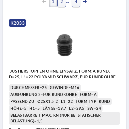
1
2
4
K2033
JUSTIERSTOPFEN OHNE EINSATZ, FORM:A RUND,
D=25, L1=22 POLYAMID SCHWARZ, FÜR RUNDROHRE
DURCHMESSER=25
GEWINDE=M16
AUSFÜHRUNG 2=FÜR RUNDROHRE
FORM=A
PASSEND ZU =Ø25X1,5-2
L1=22
FORM-TYP=RUND
HÖHE=5
H1=5
LÄNGE=19,7
L2=29,5
SW=24
BELASTBARKEIT MAX. KN (NUR BEI STATISCHER
BELASTUNG)=1,5