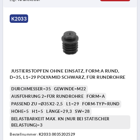
K2033
JUSTIERSTOPFEN OHNE EINSATZ, FORM:A RUND,
D=35, L1=29 POLYAMID SCHWARZ, FÜR RUNDROHRE
DURCHMESSER=35
GEWINDE=M22
AUSFÜHRUNG 2=FÜR RUNDROHRE
FORM=A
PASSEND ZU =Ø35X2-2,5
L1=29
FORM-TYP=RUND
HÖHE=5
H1=5
LÄNGE=29,3
SW=28
BELASTBARKEIT MAX. KN (NUR BEI STATISCHER
BELASTUNG)=3
Bestellnummer:
K2033.0035202529