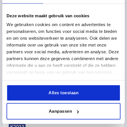
Deze website maakt gebruik van cookies
We gebruiken cookies om content en advertenties te
JUSTIERSTOPFEN OHNE EINSATZ, FORM:A RUND,
personaliseren, om functies voor social media te bieden
D=32, L1=60 POLYAMID SCHWARZ, FÜR RUNDROHRE
en om ons websiteverkeer te analyseren. Ook delen we
informatie over uw gebruik van onze site met onze
DURCHMESSER=32
GEWINDE=M22
partners voor social media, adverteren en analyse. Deze
AUSFÜHRUNG 2=FÜR RUNDROHRE
FORM=A
partners kunnen deze gegevens combineren met andere
PASSEND ZU =Ø32X1,5-2
L1=60
FORM-TYP=RUND
informatie die u aan ze heeft verstrekt of die ze hebben
HÖHE=5
H1=5
LÄNGE=19,7
SW=28
verzameld op basis van uw gebruik van hun services.
BELASTBARKEIT MAX. KN (NUR BEI STATISCHER
BELASTUNG)=3
Bestellnummer:
K2033.0032152060
Alles toestaan
1,23 €
DETAILS
zzgl. MwSt. 
zzgl. Versandkosten
Aanpassen
K2033