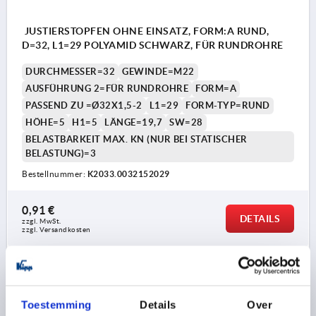
JUSTIERSTOPFEN OHNE EINSATZ, FORM:A RUND,
D=32, L1=29 POLYAMID SCHWARZ, FÜR RUNDROHRE
DURCHMESSER=32
GEWINDE=M22
AUSFÜHRUNG 2=FÜR RUNDROHRE
FORM=A
PASSEND ZU =Ø32X1,5-2
L1=29
FORM-TYP=RUND
HÖHE=5
H1=5
LÄNGE=19,7
SW=28
BELASTBARKEIT MAX. KN (NUR BEI STATISCHER
BELASTUNG)=3
Bestellnummer:
K2033.0032152029
0,91 €
DETAILS
zzgl. MwSt. 
zzgl. Versandkosten
K2033
Toestemming
Details
Over