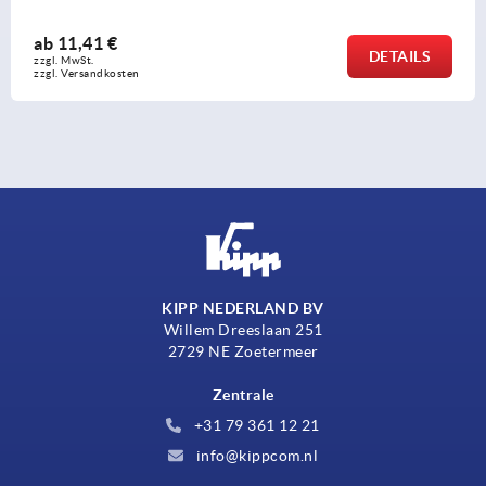
ab
1,08 €
DETAILS
zzgl. MwSt. 
zzgl. Versandkosten
KIPP NEDERLAND BV
Willem Dreeslaan 251
2729 NE Zoetermeer
Zentrale
+31 79 361 12 21
info@kippcom.nl