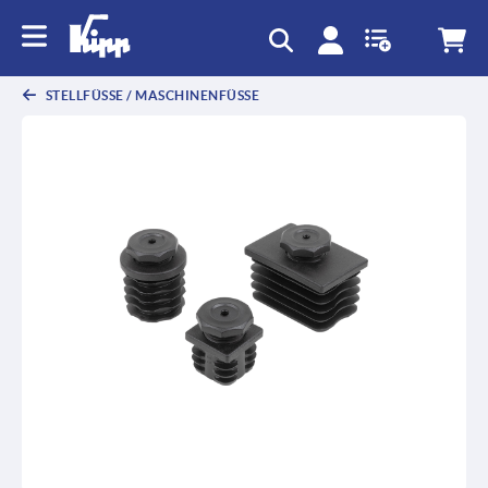
text.skipToContent
text.skipToNavigation
STELLFÜSSE / MASCHINENFÜSSE