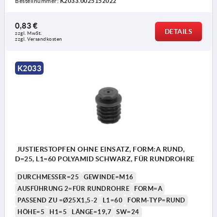
Bestellnummer:
K2033.0025152022
0,83 €
DETAILS
zzgl. MwSt. 
zzgl. Versandkosten
K2033
JUSTIERSTOPFEN OHNE EINSATZ, FORM:A RUND,
D=25, L1=60 POLYAMID SCHWARZ, FÜR RUNDROHRE
DURCHMESSER=25
GEWINDE=M16
AUSFÜHRUNG 2=FÜR RUNDROHRE
FORM=A
PASSEND ZU =Ø25X1,5-2
L1=60
FORM-TYP=RUND
HÖHE=5
H1=5
LÄNGE=19,7
SW=24