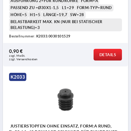
AUSFÜHRUNG 2=FÜR RUNDROHRE
FORM=A
PASSEND ZU =Ø30X1-1,5
L1=29
FORM-TYP=RUND
HÖHE=5
H1=5
LÄNGE=19,7
SW=28
BELASTBARKEIT MAX. KN (NUR BEI STATISCHER
BELASTUNG)=3
Bestellnummer:
K2033.0030101529
0,90 €
DETAILS
zzgl. MwSt. 
zzgl. Versandkosten
K2033
JUSTIERSTOPFEN OHNE EINSATZ, FORM:A RUND,