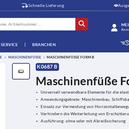
Schnelle Lieferung
Ausge
ME
Anme
SERVICE
BRANCHEN
MASCHINENFÜSSE
MASCHINENFÜSSE FORM B
K0687 B
Maschinenfüße F
Universell verwendbare Elemente für die elas
Anwendungsgebiete: Maschinenbau, Schiffsb
Einsatz zur Vermeidung von Horizontalbeweg
Verhindern die Weiterleitung von Erschütte
Ausführung: ohne oder mit Abreißsicherung