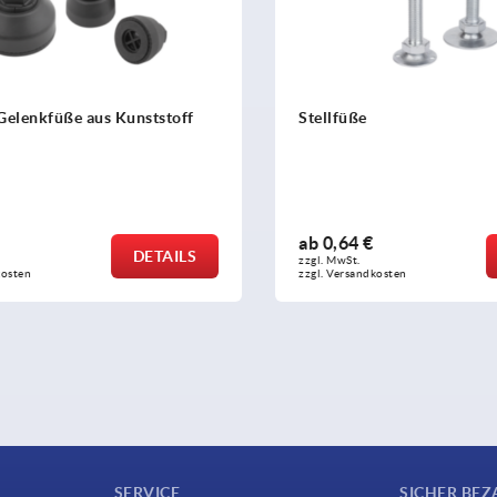
Gelenkfüße aus Kunststoff
Stellfüße
ab
0,64 €
DETAILS
zzgl. MwSt. 
sten
zzgl. Versandkosten
SERVICE
SICHER BEZ