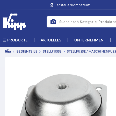
text.skipToContent
text.skipToNavigation
Herstellerkompetenz
AKTUELLES
UNTERNEHMEN
PRODUKTE
BEDIENTEILE
STELLFÜSSE
STELLFÜSSE / MASCHINENFÜSSE