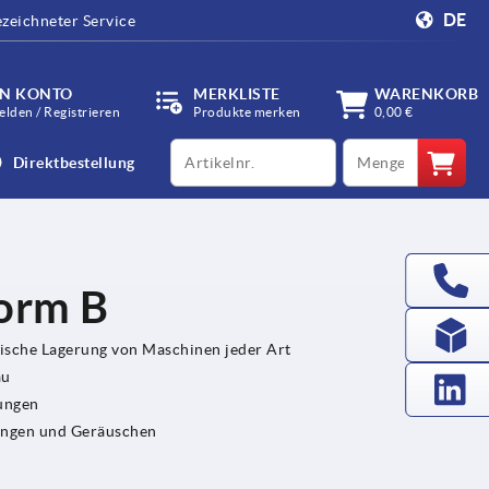
DE
zeichneter Service
IN KONTO
MERKLISTE
WARENKORB
lden / Registrieren
Produkte merken
0,00 €
productCode
qty
Direktbestellung
orm B
tische Lagerung von Maschinen jeder Art
au
ungen
rungen und Geräuschen