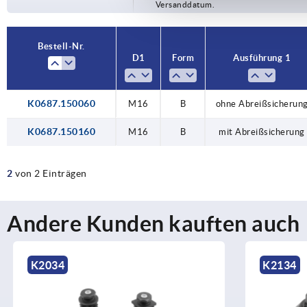
Versanddatum.
Bestell-Nr.
D1
Form
Ausführung 1
K0687.150060
M16
B
ohne Abreißsicherun
K0687.150160
M16
B
mit Abreißsicherung
2
von 2 Einträgen
Andere Kunden kauften auch
K2034
K2134