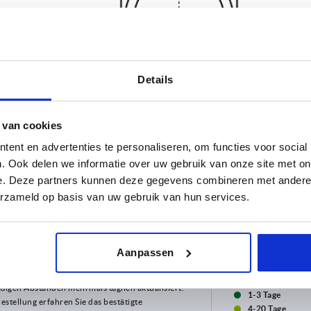
Details
 van cookies
ent en advertenties te personaliseren, om functies voor social
. Ook delen we informatie over uw gebruik van onze site met on
e. Deze partners kunnen deze gegevens combineren met andere i
erzameld op basis van uw gebruik van hun services.
sführung 1
A
D
t Abreißsicherung
132
150
Aanpassen
TABELLE VERGRÖSSERN
ne Abreißsicherung
ßigen Abständen mehrmals täglich aktualisiert.
1-3 Tage
Bestellung erfahren Sie das bestätigte
4-20 Tage