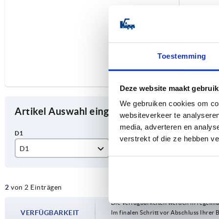
Toestemming
Deze website maakt gebruik
We gebruiken cookies om cont
Artikel Auswahl eingrenzen
websiteverkeer te analyseren
media, adverteren en analys
verstrekt of die ze hebben v
D1
Form
Au
M16
B
mi
2
von 2 Einträgen
oh
Die Verfügbarkeiten werden in regelmä
VERFÜGBARKEIT
Im finalen Schritt vor Abschluss Ihrer 