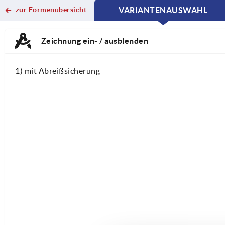
zur Formenübersicht
VARIANTENAUSWAHL
CURRENT
CURRENT
TAB:
TAB:
Zeichnung ein- / ausblenden
1) mit Abreißsicherung