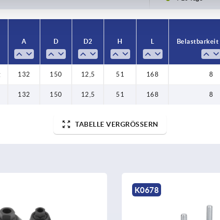
A
D
D2
H
L
Belastbarkeit
g
132
150
12,5
51
168
8
132
150
12,5
51
168
8
TABELLE VERGRÖSSERN
K0678