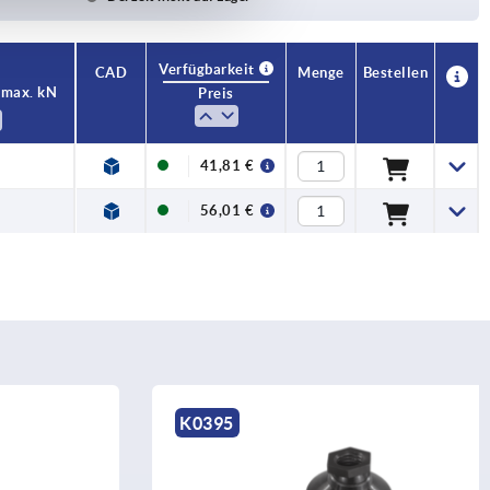
Verfügbarkeit
CAD
Menge
Bestellen
 max. kN
Preis
41,81 €
56,01 €
K0395