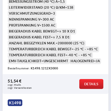
BEMESSUNGSSTROM (40 °C) A=1,5
LEITERWIDERSTAND (20 °C) Ω/KM=138
VERSCHMUTZUNGSGRAD=3
NENNSPANNUNG V=300 AC
PRÜFSPANNUNG V=1500 AC
BIEGERADIUS KABEL BEWEGT=≥ 10 X D1
BIEGERADIUS KABEL FEST=≥ 7,5 X D1
ANZAHL BIEGEZYKLEN MAX.=2000000 (25 °C)
TEMPERATURBEREICH KABEL BEWEGT=-25 °C - +85 °C
TEMPERATURBEREICH KABEL FEST=-40 °C - +85 °C
EMV-TAUGLICHKEIT=UNGESCHIRMT
HALOGENFREI=JA
Bestellnummer:
K1498.1212X3000
51,54 €
DETAILS
zzgl. MwSt. 
zzgl. Versandkosten
K1498