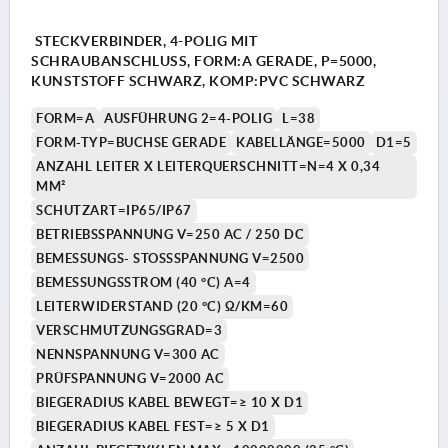
STECKVERBINDER, 4-POLIG MIT
SCHRAUBANSCHLUSS, FORM:A GERADE, P=5000,
KUNSTSTOFF SCHWARZ, KOMP:PVC SCHWARZ
FORM=A
AUSFÜHRUNG 2=4-POLIG
L=38
FORM-TYP=BUCHSE GERADE
KABELLÄNGE=5000
D1=5
ANZAHL LEITER X LEITERQUERSCHNITT=N=4 X 0,34
MM²
SCHUTZART=IP65/IP67
BETRIEBSSPANNUNG V=250 AC / 250 DC
BEMESSUNGS- STOSSSPANNUNG V=2500
BEMESSUNGSSTROM (40 °C) A=4
LEITERWIDERSTAND (20 °C) Ω/KM=60
VERSCHMUTZUNGSGRAD=3
NENNSPANNUNG V=300 AC
PRÜFSPANNUNG V=2000 AC
BIEGERADIUS KABEL BEWEGT=≥ 10 X D1
BIEGERADIUS KABEL FEST=≥ 5 X D1