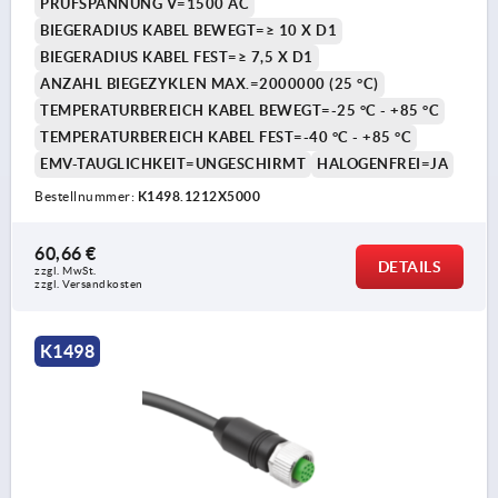
PRÜFSPANNUNG V=1500 AC
BIEGERADIUS KABEL BEWEGT=≥ 10 X D1
BIEGERADIUS KABEL FEST=≥ 7,5 X D1
ANZAHL BIEGEZYKLEN MAX.=2000000 (25 °C)
TEMPERATURBEREICH KABEL BEWEGT=-25 °C - +85 °C
TEMPERATURBEREICH KABEL FEST=-40 °C - +85 °C
EMV-TAUGLICHKEIT=UNGESCHIRMT
HALOGENFREI=JA
Bestellnummer:
K1498.1212X5000
60,66 €
DETAILS
zzgl. MwSt. 
zzgl. Versandkosten
K1498