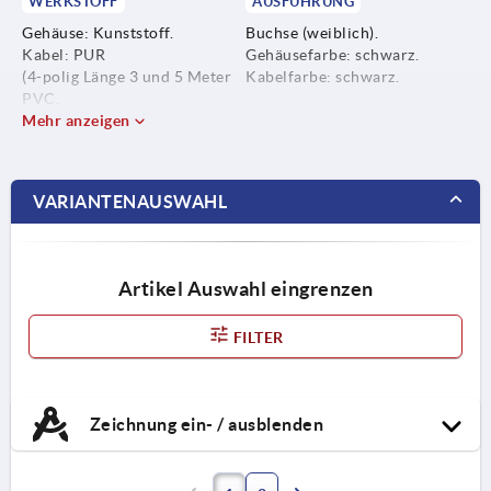
WERKSTOFF
AUSFÜHRUNG
Gehäuse: Kunststoff.
Buchse (weiblich).
Kabel: PUR
Gehäusefarbe: schwarz.
(4-polig Länge 3 und 5 Meter
Kabelfarbe: schwarz.
PVC.
8-polig Länge 10 Meter PVC.
Mehr anzeigen
12-polig Länge 10 Meter
PVC).
Isolation Litze: PP
VARIANTENAUSWAHL
(4-polig Länge 3 und 5 Meter
PVC.
8-polig Länge 10 Meter PVC.
12-polig Länge 10 Meter
Artikel Auswahl eingrenzen
PVC).
Kontakt: Kupferlegierung.
FILTER
Kontaktoberfläche: Au (Gold).
Verriegelung: Zinkdruckguss
vernickelt.
Zeichnung ein- / ausblenden