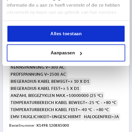
FORM-TYP=BUCHSE GERADE
KABELLÄNGE=5000
informatie die u aan ze heeft verstrekt of die ze hebben
D1=5,8
verzameld op basis van uw gebruik van hun services.
ANZAHL LEITER X LEITERQUERSCHNITT=8 X 0,25 MM²
SCHUTZART=IP65/IP67
BETRIEBSSPANNUNG V=30 AC / 30 DC
Alles toestaan
BEMESSUNGS- STOSSSPANNUNG V=800
BEMESSUNGSSTROM (40 °C) A=2
Aanpassen
LEITERWIDERSTAND (20 °C) Ω/KM=79
VERSCHMUTZUNGSGRAD=3
NENNSPANNUNG V=300 AC
PRÜFSPANNUNG V=2500 AC
BIEGERADIUS KABEL BEWEGT=≥ 10 X D1
BIEGERADIUS KABEL FEST=≥ 5 X D1
ANZAHL BIEGEZYKLEN MAX.=10000000 (25 °C)
TEMPERATURBEREICH KABEL BEWEGT=-25 °C - +80 °C
TEMPERATURBEREICH KABEL FEST=-40 °C - +80 °C
EMV-TAUGLICHKEIT=UNGESCHIRMT
HALOGENFREI=JA
Bestellnummer:
K1498.1208X5000