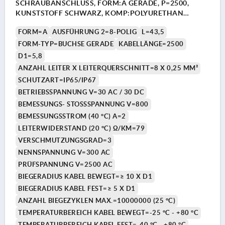
SCHRAUBANSCHLUSS, FORM:A GERADE, P=2500,
KUNSTSTOFF SCHWARZ, KOMP:POLYURETHAN
SCHWARZ
FORM=A
AUSFÜHRUNG 2=8-POLIG
L=43,5
FORM-TYP=BUCHSE GERADE
KABELLÄNGE=2500
D1=5,8
ANZAHL LEITER X LEITERQUERSCHNITT=8 X 0,25 MM²
SCHUTZART=IP65/IP67
BETRIEBSSPANNUNG V=30 AC / 30 DC
BEMESSUNGS- STOSSSPANNUNG V=800
BEMESSUNGSSTROM (40 °C) A=2
LEITERWIDERSTAND (20 °C) Ω/KM=79
VERSCHMUTZUNGSGRAD=3
NENNSPANNUNG V=300 AC
PRÜFSPANNUNG V=2500 AC
BIEGERADIUS KABEL BEWEGT=≥ 10 X D1
BIEGERADIUS KABEL FEST=≥ 5 X D1
ANZAHL BIEGEZYKLEN MAX.=10000000 (25 °C)
TEMPERATURBEREICH KABEL BEWEGT=-25 °C - +80 °C
TEMPERATURBEREICH KABEL FEST=-40 °C - +80 °C