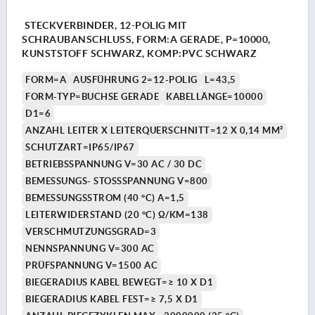
STECKVERBINDER, 12-POLIG MIT
SCHRAUBANSCHLUSS, FORM:A GERADE, P=10000,
KUNSTSTOFF SCHWARZ, KOMP:PVC SCHWARZ
FORM=A
AUSFÜHRUNG 2=12-POLIG
L=43,5
FORM-TYP=BUCHSE GERADE
KABELLÄNGE=10000
D1=6
ANZAHL LEITER X LEITERQUERSCHNITT=12 X 0,14 MM²
SCHUTZART=IP65/IP67
BETRIEBSSPANNUNG V=30 AC / 30 DC
BEMESSUNGS- STOSSSPANNUNG V=800
BEMESSUNGSSTROM (40 °C) A=1,5
LEITERWIDERSTAND (20 °C) Ω/KM=138
VERSCHMUTZUNGSGRAD=3
NENNSPANNUNG V=300 AC
PRÜFSPANNUNG V=1500 AC
BIEGERADIUS KABEL BEWEGT=≥ 10 X D1
BIEGERADIUS KABEL FEST=≥ 7,5 X D1