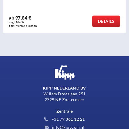
ab
20,64 €
DETAILS
zzgl. MwSt. 
zzgl. Versandkosten
KIPP NEDERLAND BV
Willem Dreeslaan 251
2729 NE Zoetermeer
Zentrale
+31 79 361 12 21
info@kippcom.nl