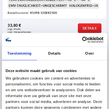
EMV-TAUGLICHKEIT=UNGESCHIRMT
HALOGENFREI=JA
Bestellnummer:
K1498.1208X2500
33,80 €
DETAILS
zzgl. MwSt. 
zzgl. Versandkosten
K1498
Toestemming
Details
Over
Deze website maakt gebruik van cookies
We gebruiken cookies om content en advertenties te
personaliseren, om functies voor social media te bieden
STECKVERBINDER, 8-POLIG MIT
en om ons websiteverkeer te analyseren. Ook delen we
SCHRAUBANSCHLUSS, FORM:A GERADE, P=5000,
informatie over uw gebruik van onze site met onze
KUNSTSTOFF SCHWARZ, KOMP:POLYURETHAN
partners voor social media, adverteren en analyse. Deze
SCHWARZ
FORM=A
AUSFÜHRUNG 2=8-POLIG
L=43,5
partners kunnen deze gegevens combineren met andere