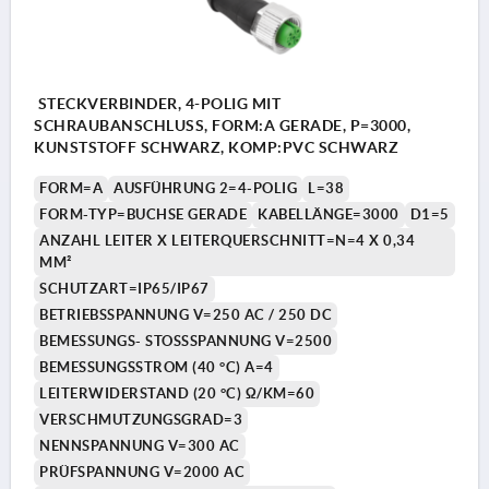
STECKVERBINDER, 4-POLIG MIT
SCHRAUBANSCHLUSS, FORM:A GERADE, P=3000,
KUNSTSTOFF SCHWARZ, KOMP:PVC SCHWARZ
FORM=A
AUSFÜHRUNG 2=4-POLIG
L=38
FORM-TYP=BUCHSE GERADE
KABELLÄNGE=3000
D1=5
ANZAHL LEITER X LEITERQUERSCHNITT=N=4 X 0,34
MM²
SCHUTZART=IP65/IP67
BETRIEBSSPANNUNG V=250 AC / 250 DC
BEMESSUNGS- STOSSSPANNUNG V=2500
BEMESSUNGSSTROM (40 °C) A=4
LEITERWIDERSTAND (20 °C) Ω/KM=60
VERSCHMUTZUNGSGRAD=3
NENNSPANNUNG V=300 AC
PRÜFSPANNUNG V=2000 AC