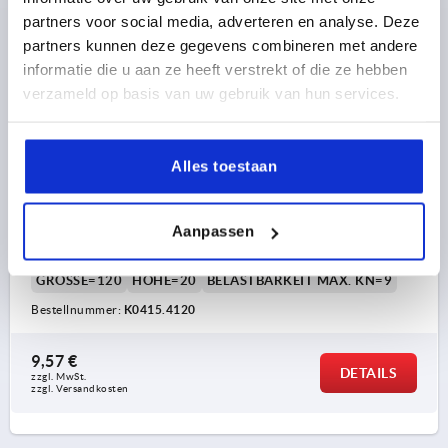
partners voor social media, adverteren en analyse. Deze
K0415 D
partners kunnen deze gegevens combineren met andere
informatie die u aan ze heeft verstrekt of die ze hebben
verzameld op basis van uw gebruik van hun services.
Alles toestaan
TELLER ANTI-SLIP-PLATTE, FORM:D, D=119,
THERMOPLAST SCHWARZ
Aanpassen
A=94
TELLERDURCHMESSER=119
FORM=D
GRÖSSE=120
HÖHE=20
BELASTBARKEIT MAX. KN=9
Bestellnummer:
K0415.4120
9,57 €
DETAILS
zzgl. MwSt. 
zzgl. Versandkosten