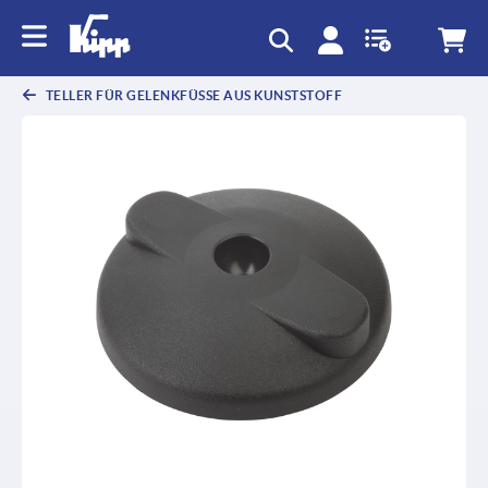
text.skipToContent
text.skipToNavigation
TELLER FÜR GELENKFÜSSE AUS KUNSTSTOFF