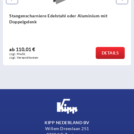
Stangenscharniere Stahl, innenliegend, mit Schwanenh
und Öffnungswinkel 120°
ab
70,09 €
DETAIL
zzgl. MwSt. 
zzgl. Versandkosten
KIPP NEDERLAND BV
Willem Dreeslaan 251