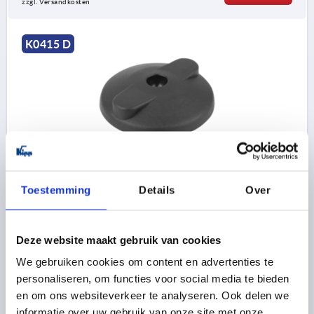
zzgl. Versandkosten
K0415 D
TELLER ANTI-SLIP-PLATTE, FORM:D, D=99,
THERMOPLAST SCHWARZ
Toestemming
Details
Over
A=74
TELLERDURCHMESSER=99
FORM=D
GRÖSSE=100
HÖHE=20
BELASTBARKEIT MAX. KN=9
Deze website maakt gebruik van cookies
Bestellnummer:
K0415.4100
We gebruiken cookies om content en advertenties te
8,09 €
personaliseren, om functies voor social media te bieden
DETAILS
zzgl. MwSt. 
en om ons websiteverkeer te analyseren. Ook delen we
zzgl. Versandkosten
informatie over uw gebruik van onze site met onze