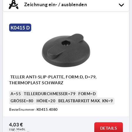
Zeichnung ein- / ausblenden
K0415 D
TELLER ANTI-SLIP-PLATTE, FORM:D, D=79,
THERMOPLAST SCHWARZ
A=55
TELLERDURCHMESSER=79
FORM=D
GRÖSSE=80
HÖHE=20
BELASTBARKEIT MAX. KN=9
Bestellnummer:
K0415.4080
4,03 €
DETAILS
zzgl. MwSt. 