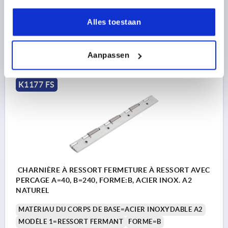
Référence:
K1177.14024010
Alles toestaan
41,31 €
DÉTAILS
hors TVA 
Aanpassen
hors frais d’envoi
K1177 FS
CHARNIÈRE À RESSORT FERMETURE À RESSORT AVEC
PERCAGE A=40, B=240, FORME:B, ACIER INOX. A2
NATUREL
MATÉRIAU DU CORPS DE BASE=ACIER INOXYDABLE A2
MODÈLE 1=RESSORT FERMANT
FORME=B