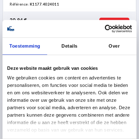
Référence:
K1177.4024011
30,84 €
DÉTAILS
hors TVA 
hors frais d’envoi
Toestemming
Details
Over
K1177 FS
Deze website maakt gebruik van cookies
We gebruiken cookies om content en advertenties te
personaliseren, om functies voor social media te bieden
en om ons websiteverkeer te analyseren. Ook delen we
CHARNIÈRE À RESSORT FERMETURE À RESSORT SANS
informatie over uw gebruik van onze site met onze
TROU A=40, B=240, FORME:A, ACIER INOX. A2
partners voor social media, adverteren en analyse. Deze
NATUREL
partners kunnen deze gegevens combineren met andere
informatie die u aan ze heeft verstrekt of die ze hebben
MATÉRIAU DU CORPS DE BASE=ACIER INOXYDABLE A2
verzameld op basis van uw gebruik van hun services.
MODÈLE 1=RESSORT FERMANT
FORME=A
LONGUEUR=40
LARGEUR=240
D1=4
S=1,5