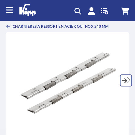
text.skipToContent
text.skipToNavigation
CHARNIÈRES À RESSORT EN ACIER OU INOX 240 MM