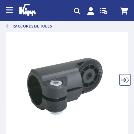
text.skipToContent
text.skipToNavigation
RACCORDS DE TUBES