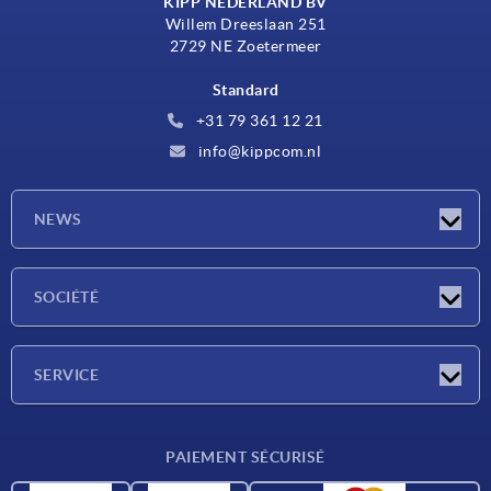
KIPP NEDERLAND BV
Willem Dreeslaan 251
2729 NE Zoetermeer
Standard
+31 79 361 12 21
info@kippcom.nl
NEWS
Actualités
SOCIÉTÉ
Salons
Société
SERVICE
Conditions de livraison
PAIEMENT SÉCURISÉ
Matériaux