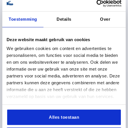
K0485
Toestemming
Details
Over
Deze website maakt gebruik van cookies
We gebruiken cookies om content en advertenties te
personaliseren, om functies voor social media te bieden
BRIDE NOIX AVEC DENTURE EXTÉRIEURE POUR TUBE
ROND A=30, THERMOPLASTIQUE, COMP:ACIER
en om ons websiteverkeer te analyseren. Ook delen we
ZINGUE
informatie over uw gebruik van onze site met onze
partners voor social media, adverteren en analyse. Deze
DIAMÈTRE INTÉRIEUR=30
C=16,5
D=8,1
E=40
F=11
partners kunnen deze gegevens combineren met andere
G=41,5
H=6,5
K=45
L=88
M=68
P=28,5
R=52,5
informatie die u aan ze heeft verstrekt of die ze hebben
S=M8X25
T=M8-DIN 985
verzameld op basis van uw gebruik van hun services.
Référence:
K0485.30
3,26 €
Alles toestaan
DÉTAILS
hors TVA 
hors frais d’envoi