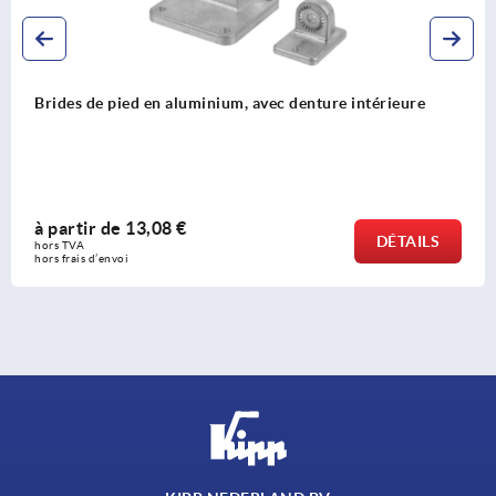
d en aluminium, avec denture intérieure
Brides arti
3,08 €
à partir d
DÉTAILS
hors TVA 
hors frais d’envo