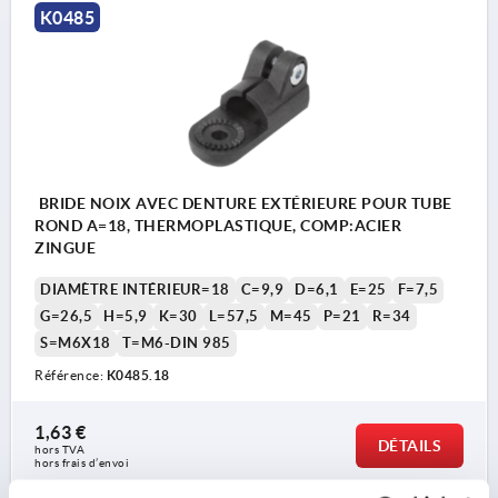
K0485
BRIDE NOIX AVEC DENTURE EXTÉRIEURE POUR TUBE
ROND A=18, THERMOPLASTIQUE, COMP:ACIER
ZINGUE
DIAMÈTRE INTÉRIEUR=18
C=9,9
D=6,1
E=25
F=7,5
G=26,5
H=5,9
K=30
L=57,5
M=45
P=21
R=34
S=M6X18
T=M6-DIN 985
Référence:
K0485.18
1,63 €
DÉTAILS
hors TVA 
hors frais d’envoi