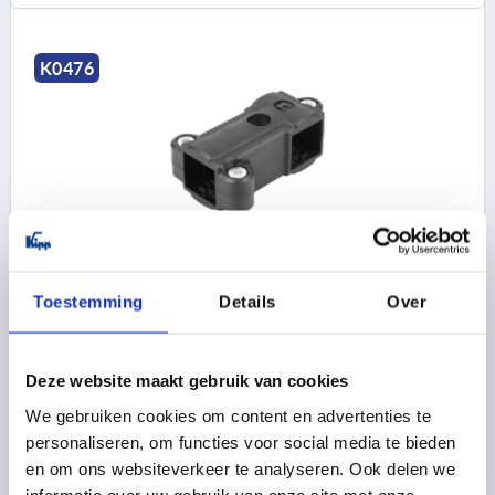
K0476
BRIDE EN TE THERMOPLASTIQUE, POUR TUBE CARRÉ,
COMP:ACIER, A=30, B=30
Toestemming
Details
Over
CARRÉ FEMELLE=30
CARRÉ FEMELLE=30
Référence:
K0476.3030
Deze website maakt gebruik van cookies
7,23 €
We gebruiken cookies om content en advertenties te
DÉTAILS
hors TVA 
hors frais d’envoi
personaliseren, om functies voor social media te bieden
en om ons websiteverkeer te analyseren. Ook delen we
informatie over uw gebruik van onze site met onze