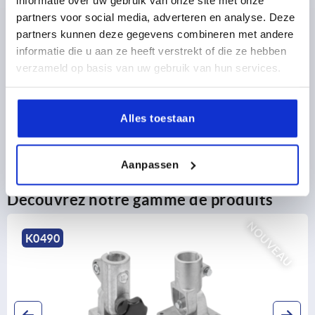
partners voor social media, adverteren en analyse. Deze
DÉTAILS DU PRODUIT
partners kunnen deze gegevens combineren met andere
informatie die u aan ze heeft verstrekt of die ze hebben
CAD
verzameld op basis van uw gebruik van hun services.
TÉLÉCHARGEMENTS
Alles toestaan
Aanpassen
Découvrez notre gamme de produits
OUVEAU
K0488