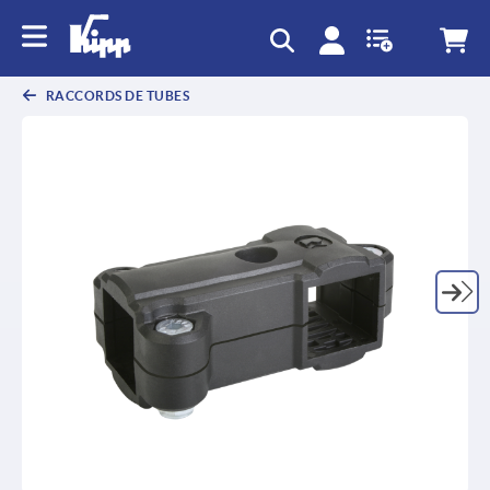
text.skipToContent
text.skipToNavigation
RACCORDS DE TUBES