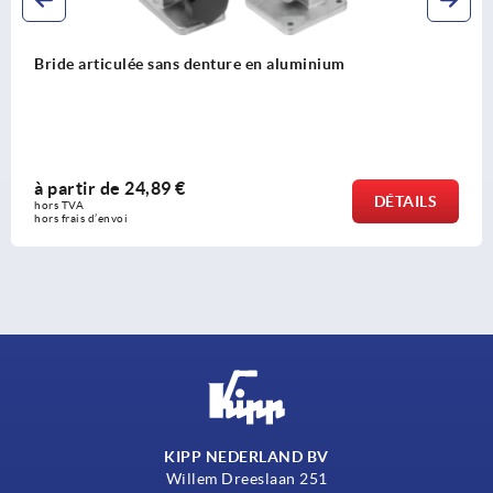
Brides articulées en aluminium, en T pour tubes 
à partir de
24,89 €
AILS
DÉ
hors TVA 
hors frais d’envoi
KIPP NEDERLAND BV
Willem Dreeslaan 251