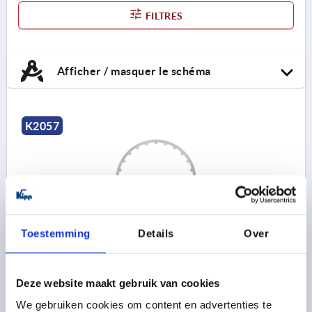
FILTRES
Afficher / masquer le schéma
K2057
Toestemming
Details
Over
PROFILÉ ALUMINIUM TYPE I L=1000, ROND, D=50
PROFIL=50
LONGUEUR=1000
Deze website maakt gebruik van cookies
DIAMÈTRE EXTÉRIEUR=50
We gebruiken cookies om content en advertenties te
Référence:
K2057.50X1000