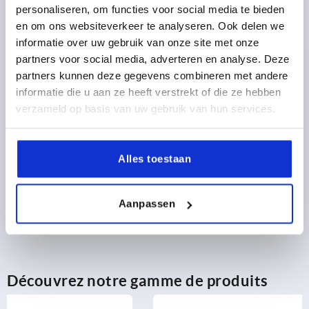
personaliseren, om functies voor social media te bieden
en om ons websiteverkeer te analyseren. Ook delen we
18,25 €
DÉTAILS
hors TVA 
informatie over uw gebruik van onze site met onze
hors frais d’envoi
partners voor social media, adverteren en analyse. Deze
partners kunnen deze gegevens combineren met andere
informatie die u aan ze heeft verstrekt of die ze hebben
DÉTAILS DU PRODUIT
verzameld op basis van uw gebruik van hun services.
CAD
Alles toestaan
TÉLÉCHARGEMENTS
Aanpassen
Découvrez notre gamme de produits