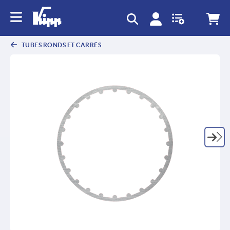
text.skipToContent
text.skipToNavigation
TUBES RONDS ET CARRÉS