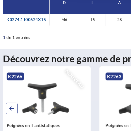
D
L
A
K0274.1100624X15
M6
15
28
1
de 1 entrées
Découvrez notre gamme de pr
NOUVEAU
K2263
K2264
Poignées en T en thermoplastique
Poignées en