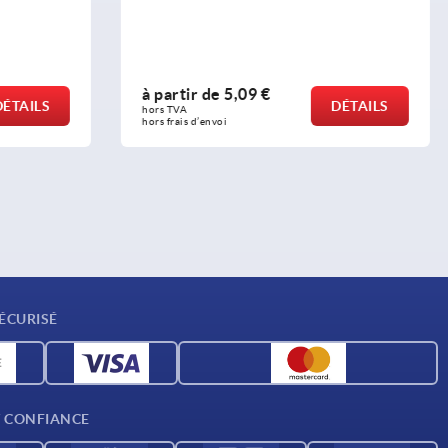
d'étanchéité Hygienic USIT®
à partir de
10,89 €
DÉTAILS
DÉTAILS
hors TVA 
hors frais d’envoi
ÉCURISÉ
T CONFIANCE