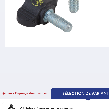
vers l’aperçu des formes
SÉLECTION DE VARIAN
CURRENT
CURRENT
TAB:
TAB:
Afficher / masquer le schéma