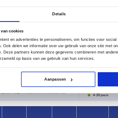
Details
 van cookies
ent en advertenties te personaliseren, om functies voor social
. Ook delen we informatie over uw gebruik van onze site met on
e. Deze partners kunnen deze gegevens combineren met andere i
B
D2
erzameld op basis van uw gebruik van hun services.
13
12
AGRANDIR LE TABLEAU
Aanpassen
urs fois par jour à intervalles réguliers. La date
1-3 jours
ée à l’étape finale, avant la finalisation de
4-20 jours