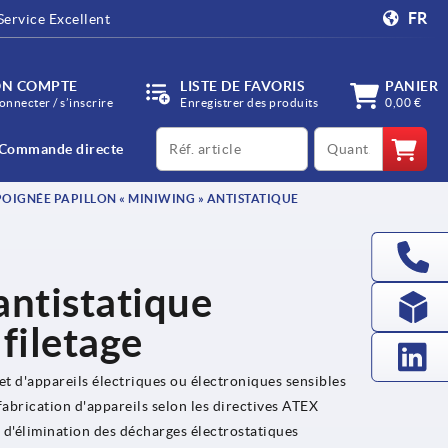
FR
Service Excellent
N COMPTE
LISTE DE FAVORIS
PANIER
onnecter / s’inscrire
Enregistrer des produits
0,00 €
productCode
qty
Commande directe
OIGNÉE PAPILLON « MINIWING » ANTISTATIQUE
antistatique
filetage
t d'appareils électriques ou électroniques sensibles
abrication d'appareils selon les directives ATEX
 d'élimination des décharges électrostatiques