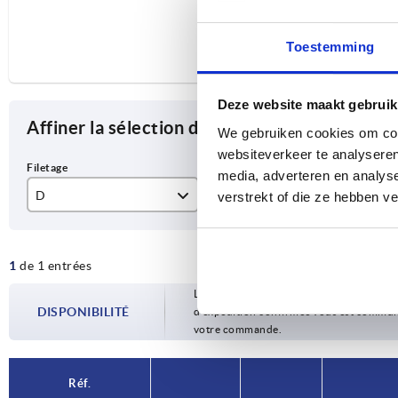
Toestemming
Deze website maakt gebruik
Affiner la sélection des articles
We gebruiken cookies om cont
websiteverkeer te analyseren
media, adverteren en analys
D
L
A
verstrekt of die ze hebben v
M6
15
28
1
de 1 entrées
Les disponibilités sont mises à jour plusie
DISPONIBILITÉ
d’expédition confirmée vous est communiqu
votre commande.
Réf.