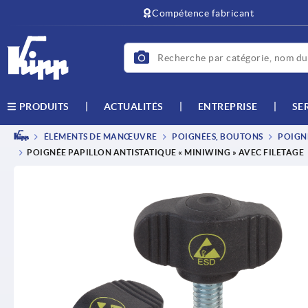
text.skipToContent
text.skipToNavigation
Compétence fabricant
ACTUALITÉS
ENTREPRISE
SE
PRODUITS
ÉLÉMENTS DE MANŒUVRE
POIGNÉES, BOUTONS
POIGNÉ
POIGNÉE PAPILLON ANTISTATIQUE « MINIWING » AVEC FILETAGE