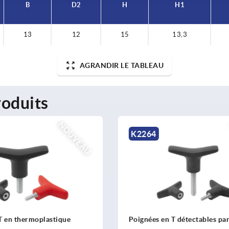
B
D2
H
H1
13
12
15
13,3
AGRANDIR LE TABLEAU
oduits
NOUVEAU
K2265
 T détectables par métal
Poignées en T détectables v