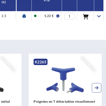
Prix
H2
2,3
1,22 €
NOUVEAU
K1312
isuellement
Écrou papillon pour rondelle