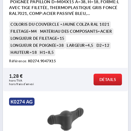
POIGNÉE PAPILLON D=M04X15 A=38, H=18, FORME:L
AVEC TIGE FILETÉE, THERMOPLASTIQUE GRIS FONCÉ
RAL7021, COMP:ACIER PASSIVÉ BLEU,
COUVERCLE:JAUNE RAL1021
COLORIS DU COUVERCLE =JAUNE COLZA RAL 1021
FILETAGE=M4
MATÉRIAU DES COMPOSANTS=ACIER
LONGUEUR DE FILETAGE=15
LONGUEUR DE POIGNÉE=38
LARGEUR=4,5
D2=12
HAUTEUR=18
H1=8,5
Référence:
K0274.9047X15
1,28 €
DÉTAILS
hors TVA 
hors frais d’envoi
K0274 AG