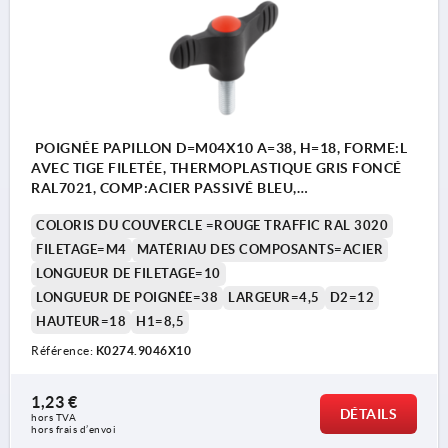
POIGNÉE PAPILLON D=M04X10 A=38, H=18, FORME:L
AVEC TIGE FILETÉE, THERMOPLASTIQUE GRIS FONCÉ
RAL7021, COMP:ACIER PASSIVÉ BLEU,
COUVERCLE:ROUGE RAL3020
COLORIS DU COUVERCLE =ROUGE TRAFFIC RAL 3020
FILETAGE=M4
MATÉRIAU DES COMPOSANTS=ACIER
LONGUEUR DE FILETAGE=10
LONGUEUR DE POIGNÉE=38
LARGEUR=4,5
D2=12
HAUTEUR=18
H1=8,5
Référence:
K0274.9046X10
1,23 €
DÉTAILS
hors TVA 
hors frais d’envoi