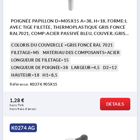
POIGNÉE PAPILLON D=M05X15 A=38, H=18, FORME:L
AVEC TIGE FILETÉE, THERMOPLASTIQUE GRIS FONCÉ
RAL7021, COMP:ACIER PASSIVÉ BLEU, COUVER.:GRIS
FONCÉ RAL7021
COLORIS DU COUVERCLE =GRIS FONCÉ RAL 7021
FILETAGE=M5
MATÉRIAU DES COMPOSANTS=ACIER
LONGUEUR DE FILETAGE=15
LONGUEUR DE POIGNÉE=38
LARGEUR=4,5
D2=12
HAUTEUR=18
H1=8,5
Référence:
K0274.905X15
1,28 €
DÉTAILS
hors TVA 
hors frais d’envoi
K0274 AG