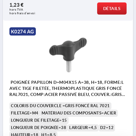
1,23 €
DÉTAILS
hors TVA 
hors frais d’envoi
K0274 AG
POIGNÉE PAPILLON D=M04X15 A=38, H=18, FORME:L
AVEC TIGE FILETÉE, THERMOPLASTIQUE GRIS FONCÉ
RAL7021, COMP:ACIER PASSIVÉ BLEU, COUVER.:GRIS
FONCÉ RAL7021
COLORIS DU COUVERCLE =GRIS FONCÉ RAL 7021
FILETAGE=M4
MATÉRIAU DES COMPOSANTS=ACIER
LONGUEUR DE FILETAGE=15
LONGUEUR DE POIGNÉE=38
LARGEUR=4,5
D2=12
HAUTEUR=18
H1=8,5