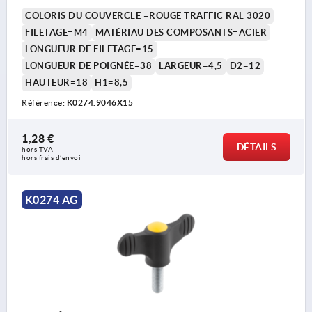
COUVERCLE:ROUGE RAL3020
COLORIS DU COUVERCLE =ROUGE TRAFFIC RAL 3020
FILETAGE=M4
MATÉRIAU DES COMPOSANTS=ACIER
LONGUEUR DE FILETAGE=15
LONGUEUR DE POIGNÉE=38
LARGEUR=4,5
D2=12
HAUTEUR=18
H1=8,5
Référence:
K0274.9046X15
1,28 €
DÉTAILS
hors TVA 
hors frais d’envoi
K0274 AG