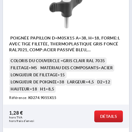
POIGNÉE PAPILLON D=M05X15 A=38, H=18, FORME:L
AVEC TIGE FILETÉE, THERMOPLASTIQUE GRIS FONCÉ
RAL7021, COMP:ACIER PASSIVÉ BLEU,
COUVERCLE:GRIS RAL7035
COLORIS DU COUVERCLE =GRIS CLAIR RAL 7035
FILETAGE=M5
MATÉRIAU DES COMPOSANTS=ACIER
LONGUEUR DE FILETAGE=15
LONGUEUR DE POIGNÉE=38
LARGEUR=4,5
D2=12
HAUTEUR=18
H1=8,5
Référence:
K0274.9055X15
1,28 €
DÉTAILS
hors TVA 
hors frais d’envoi