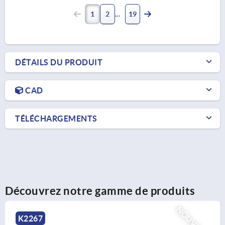
1
2
19
DÉTAILS DU PRODUIT
CAD
TÉLÉCHARGEMENTS
Découvrez notre gamme de produits
OUVEAU
K2266