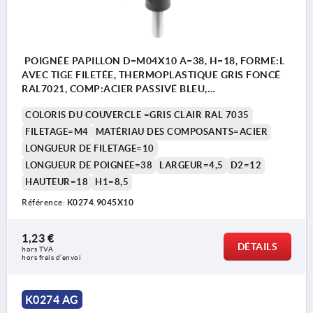
POIGNÉE PAPILLON D=M04X10 A=38, H=18, FORME:L
AVEC TIGE FILETÉE, THERMOPLASTIQUE GRIS FONCÉ
RAL7021, COMP:ACIER PASSIVÉ BLEU,
COUVERCLE:GRIS RAL7035
COLORIS DU COUVERCLE =GRIS CLAIR RAL 7035
FILETAGE=M4
MATÉRIAU DES COMPOSANTS=ACIER
LONGUEUR DE FILETAGE=10
LONGUEUR DE POIGNÉE=38
LARGEUR=4,5
D2=12
HAUTEUR=18
H1=8,5
Référence:
K0274.9045X10
1,23 €
DÉTAILS
hors TVA 
hors frais d’envoi
K0274 AG