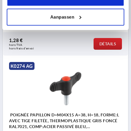
LONGUEUR DE FILETAGE=15
LONGUEUR DE POIGNÉE=38
LARGEUR=4,5
D2=12
Aanpassen
HAUTEUR=18
H1=8,5
Référence:
K0274.9045X15
1,28 €
DÉTAILS
hors TVA 
hors frais d’envoi
K0274 AG
POIGNÉE PAPILLON D=M04X15 A=38, H=18, FORME:L
AVEC TIGE FILETÉE, THERMOPLASTIQUE GRIS FONCÉ
RAL7021, COMP:ACIER PASSIVÉ BLEU,