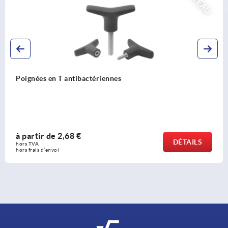
Poignées en T antistatiques
à partir de
2,38 €
AILS
DÉ
hors TVA 
hors frais d’envoi