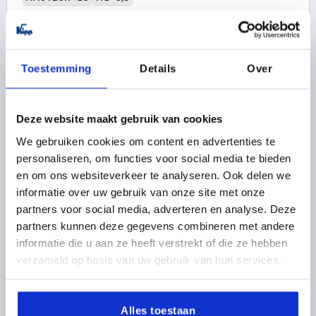
Référence:
K0274.904X15
1,28 €
DÉTAILS
hors TVA 
Toestemming
Details
Over
hors frais d’envoi
K0274 AG
Deze website maakt gebruik van cookies
We gebruiken cookies om content en advertenties te
personaliseren, om functies voor social media te bieden
en om ons websiteverkeer te analyseren. Ook delen we
informatie over uw gebruik van onze site met onze
partners voor social media, adverteren en analyse. Deze
partners kunnen deze gegevens combineren met andere
POIGNÉE PAPILLON D=M04X15 A=38, H=18, FORME:L
informatie die u aan ze heeft verstrekt of die ze hebben
AVEC TIGE FILETÉE, THERMOPLASTIQUE GRIS FONCÉ
verzameld op basis van uw gebruik van hun services.
RAL7021, COMP:ACIER PASSIVÉ BLEU,
COUVERCLE:GRIS RAL7035
COLORIS DU COUVERCLE =GRIS CLAIR RAL 7035
FILETAGE=M4
MATÉRIAU DES COMPOSANTS=ACIER
Alles toestaan