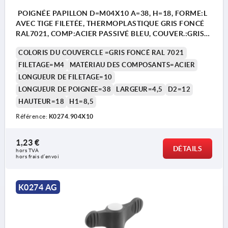
POIGNÉE PAPILLON D=M04X10 A=38, H=18, FORME:L
AVEC TIGE FILETÉE, THERMOPLASTIQUE GRIS FONCÉ
RAL7021, COMP:ACIER PASSIVÉ BLEU, COUVER.:GRIS
FONCÉ RAL7021
COLORIS DU COUVERCLE =GRIS FONCÉ RAL 7021
FILETAGE=M4
MATÉRIAU DES COMPOSANTS=ACIER
LONGUEUR DE FILETAGE=10
LONGUEUR DE POIGNÉE=38
LARGEUR=4,5
D2=12
HAUTEUR=18
H1=8,5
Référence:
K0274.904X10
1,23 €
DÉTAILS
hors TVA 
hors frais d’envoi
K0274 AG