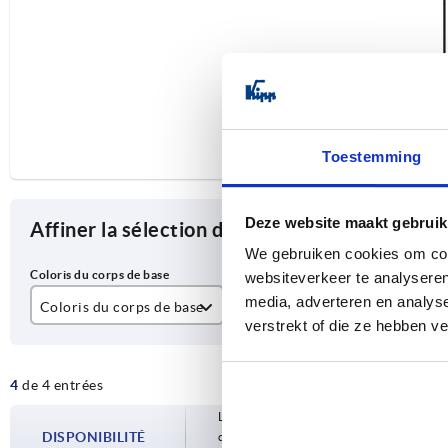
Toestemming
Deze website maakt gebruik
Affiner la sélection des articles
We gebruiken cookies om cont
websiteverkeer te analyseren
media, adverteren en analys
Coloris du corps de base
A
D
verstrekt of die ze hebben v
chromé mat
200
M
4
de 4 entrées
thermolaqué noir
350
Les disponibilités sont mises à jour plusie
DISPONIBILITÉ
d’expédition confirmée vous est communiqu