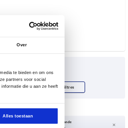
Over
 media te bieden en om ons
ze partners voor social
nformatie die u aan ze heeft
 charge N
Alles toestaan
Délai de livraison sur demande
Actuellement pas en stock