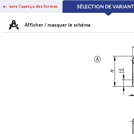
vers l’aperçu des formes
SÉLECTION DE VARIAN
CURRENT
CURRENT
TAB:
TAB:
Afficher / masquer le schéma