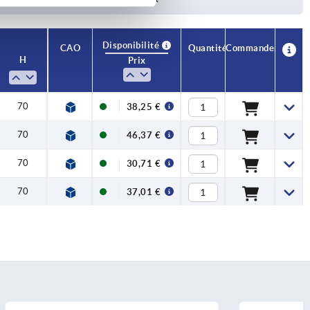
Disponibilité
CAO
Quantité
Commander
H
Prix
70
38,25 €
70
46,37 €
70
30,71 €
70
37,01 €