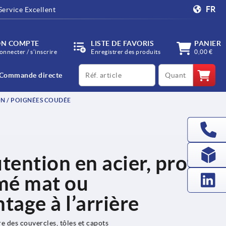
FR
Service Excellent
N COMPTE
LISTE DE FAVORIS
PANIER
onnecter / s’inscrire
Enregistrer des produits
0,00 €
productCode
qty
Commande directe
N / POIGNÉES COUDÉE
ention en acier, profil
mé mat ou
age à l’arrière
e des couvercles, tôles et capots