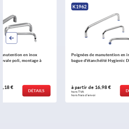
K1962
K0200
Poignées de manutention en inox avec
Poignées de
bague d'étanchéité Hygienic DESIGN
avec biseau
à partir de
16,98 €
à partir d
DÉTAILS
hors TVA 
hors TVA 
hors frais d’envoi
hors frais d’env