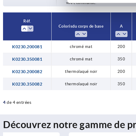
votre commande.
Réf.
Coloris du corps de base
A
K0230.200081
chromé mat
200
K0230.350081
chromé mat
350
K0230.200082
thermolaqué noir
200
K0230.350082
thermolaqué noir
350
4
de 4 entrées
Découvrez notre gamme de pr