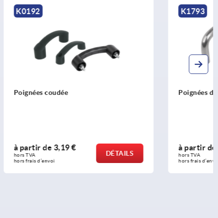
K1793
Poignées de préhension en inox rondes
à partir de
4,84 €
DÉTAILS
DÉTAILS
hors TVA 
hors frais d’envoi