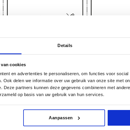
Details
 van cookies
ent en advertenties te personaliseren, om functies voor social
. Ook delen we informatie over uw gebruik van onze site met on
e. Deze partners kunnen deze gegevens combineren met andere i
L
Capacité de
erzameld op basis van uw gebruik van hun services.
8
220
1000
AGRANDIR LE TABLEAU
370
Aanpassen
urs fois par jour à intervalles réguliers. La date
1-3 jours
ée à l’étape finale, avant la finalisation de
4-20 jours