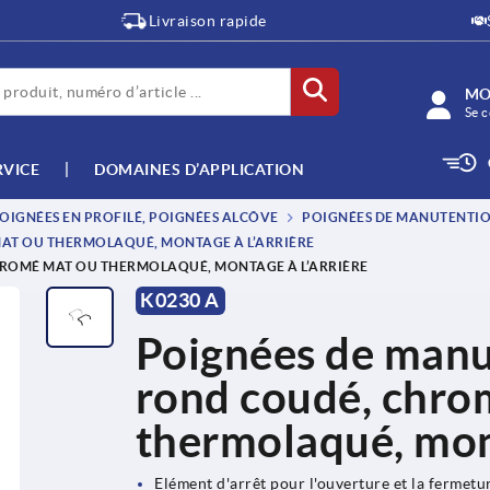
Livraison rapide
MO
Se c
RVICE
DOMAINES D’APPLICATION
OIGNÉES EN PROFILÉ, POIGNÉES ALCÔVE
POIGNÉES DE MANUTENTIO
AT OU THERMOLAQUÉ, MONTAGE À L’ARRIÈRE
HROMÉ MAT OU THERMOLAQUÉ, MONTAGE À L’ARRIÈRE
K0230 A
Poignées de manut
rond coudé, chro
thermolaqué, mont
Elément d'arrêt pour l'ouverture et la fermetur