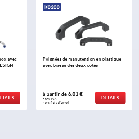
K0192
 manutention en plastique
Poignées coudée
 des deux côtés
e
6,01 €
à partir de
3,19 €
DÉTAILS
hors TVA 
oi
hors frais d’envoi