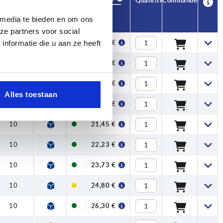
CAO
Quantité
Commander
T
Prix
 media te bieden en om ons
ze partners voor social
10
nformatie die u aan ze heeft
16,18 €
10
17,26 €
10
19,03 €
Alles toestaan
10
19,99 €
10
21,45 €
10
22,23 €
10
23,73 €
10
24,80 €
10
26,30 €