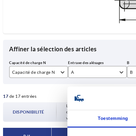
Affiner la sélection des articles
Capacité de charge N
A
B
1000
55
12
17
de 17 entrées
88
19
Les disponibilités sont mises à jour plusie
100
20
DISPONIBILITÉ
d’expédition confirmée vous est communiqu
Toestemming
votre commande.
120
150