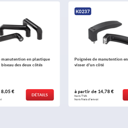
K1091
e manutention en plastique à
Poignées de manutention 
n côté
ovales
de
14,78 €
à partir de
5,71 €
DÉTAILS
hors TVA 
nvoi
hors frais d’envoi