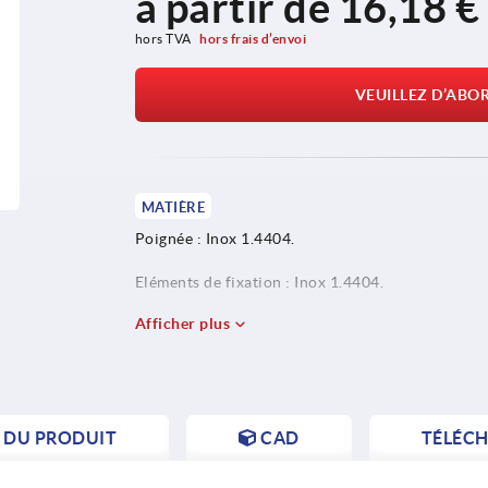
à partir de
16,18 €
hors TVA 
hors frais d’envoi
VEUILLEZ D’ABO
MATIÈRE
Poignée : Inox 1.4404.
Eléments de fixation : Inox 1.4404.
Afficher plus
S DU PRODUIT
CAD
TÉLÉC