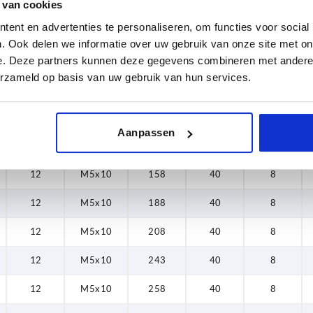
 van cookies
110
B
D
L
H
B1
ent en advertenties te personaliseren, om functies voor social
128
. Ook delen we informatie over uw gebruik van onze site met on
12
M5x10
63
40
8
e. Deze partners kunnen deze gegevens combineren met andere i
130
erzameld op basis van uw gebruik van hun services.
158
12
M5x10
96
40
8
160
12
M5x10
108
40
8
Aanpassen
188
12
M5x10
128
40
8
190
12
M5x10
158
40
8
208
12
M5x10
188
40
8
210
12
M5x10
208
40
8
243
12
M5x10
243
40
8
245
12
M5x10
258
40
8
258