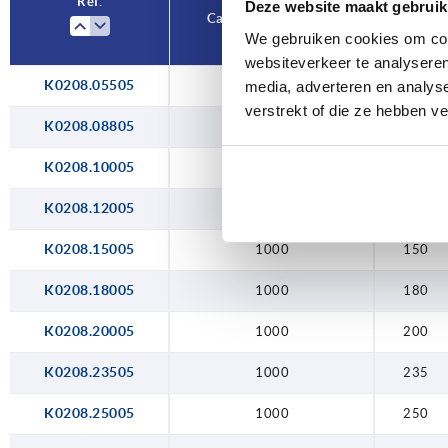
Réf.
Deze website maakt gebruik
Capacité de charge N
A
180
We gebruiken cookies om cont
websiteverkeer te analyseren
200
K0208.05505
1000
55
media, adverteren en analys
verstrekt of die ze hebben v
235
K0208.08805
1000
88
250
K0208.10005
1000
100
350
K0208.12005
1000
120
K0208.15005
1000
150
K0208.18005
1000
180
K0208.20005
1000
200
K0208.23505
1000
235
K0208.25005
1000
250