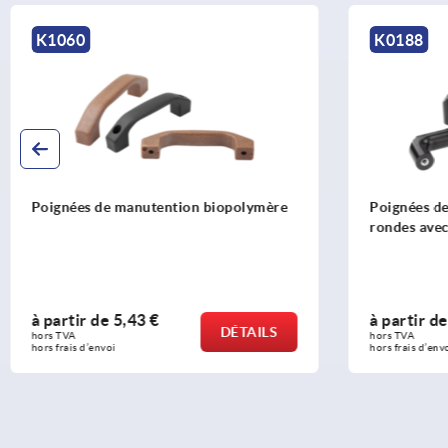
K0188
K0237
Poignées de manutention en plastique
Poignées d
rondes avec biseau des deux côtés
visser d'u
à partir de
8,05 €
à partir 
DÉTAILS
hors TVA 
hors TVA 
hors frais d’envoi
hors frais d’e