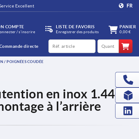
FR
Service Excellent
N COMPTE
LISTE DE FAVORIS
PANIER
onnecter / s’inscrire
Enregistrer des produits
0,00 €
productCode
qty
Commande directe
N / POIGNÉES COUDÉE
tention en inox 1.4404,
 montage à l’arrière