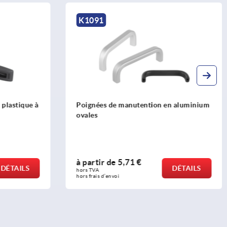
K0187
en aluminium
Poignées de manutention en plastique
rondes avec biseau d'un côté
à partir de
9,71 €
DÉTAILS
DÉTAILS
hors TVA 
hors frais d’envoi