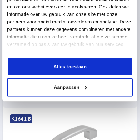
en om ons websiteverkeer te analyseren. Ook delen we
informatie over uw gebruik van onze site met onze
BEUGELGREEP, VORM:B MET BINNENDRAAD, A=100,
partners voor social media, adverteren en analyse. Deze
L=122, D=M05, ALUMINIUM ZILVER
partners kunnen deze gegevens combineren met andere
KLEUR BASISLICHAAM=ZILVER
GATAFSTAND=100
informatie die u aan ze heeft verstrekt of die ze hebben
MONTAGEGAT=M5
LENGTE=122
verzameld op basis van uw gebruik van hun services.
DRAAGKRACHT N =1000
VORM=B
VORM-TYPE=MET BINNENDRAAD
B=17
C=9,5
H=33
S=20
T=7,5
Alles toestaan
Bestelnummer:
K1641.2100053
Aanpassen
9,79 €
DETAILS
excl. BTW 
plus verzendkosten
K1641 B