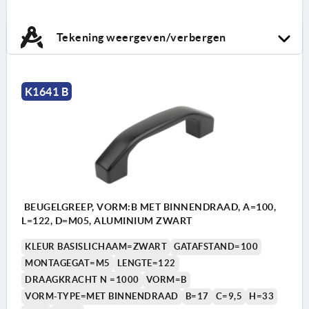
Tekening weergeven/verbergen
K1641 B
BEUGELGREEP, VORM:B MET BINNENDRAAD, A=100,
L=122, D=M05, ALUMINIUM ZWART
KLEUR BASISLICHAAM=ZWART
GATAFSTAND=100
MONTAGEGAT=M5
LENGTE=122
DRAAGKRACHT N =1000
VORM=B
VORM-TYPE=MET BINNENDRAAD
B=17
C=9,5
H=33