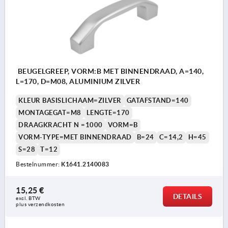
BEUGELGREEP, VORM:B MET BINNENDRAAD, A=140,
L=170, D=M08, ALUMINIUM ZILVER
KLEUR BASISLICHAAM=ZILVER
GATAFSTAND=140
MONTAGEGAT=M8
LENGTE=170
DRAAGKRACHT N =1000
VORM=B
VORM-TYPE=MET BINNENDRAAD
B=24
C=14,2
H=45
S=28
T=12
Bestelnummer:
K1641.2140083
15,25 €
DETAILS
excl. BTW 
plus verzendkosten