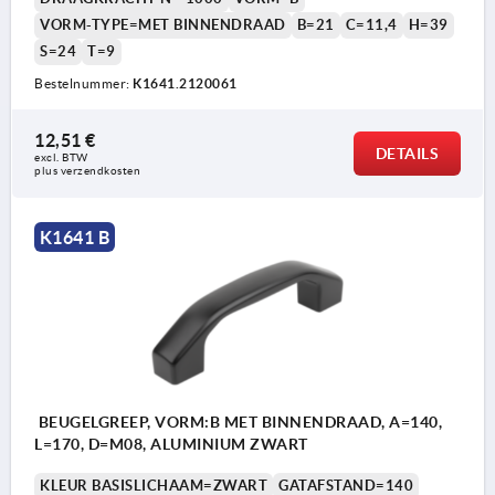
VORM-TYPE=MET BINNENDRAAD
B=21
C=11,4
H=39
S=24
T=9
Bestelnummer:
K1641.2120061
12,51 €
DETAILS
excl. BTW 
plus verzendkosten
K1641 B
BEUGELGREEP, VORM:B MET BINNENDRAAD, A=140,
L=170, D=M08, ALUMINIUM ZWART
KLEUR BASISLICHAAM=ZWART
GATAFSTAND=140