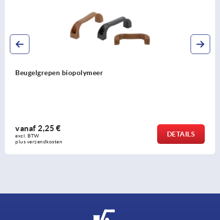
Booggrepen kunststof
vanaf
4,98 €
DETAILS
excl. BTW 
plus verzendkosten