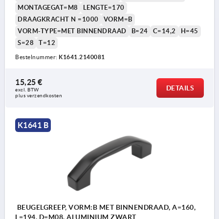
MONTAGEGAT=M8
LENGTE=170
DRAAGKRACHT N =1000
VORM=B
VORM-TYPE=MET BINNENDRAAD
B=24
C=14,2
H=45
S=28
T=12
Bestelnummer:
K1641.2140081
15,25 €
DETAILS
excl. BTW 
plus verzendkosten
K1641 B
BEUGELGREEP, VORM:B MET BINNENDRAAD, A=160,
L=194, D=M08, ALUMINIUM ZWART