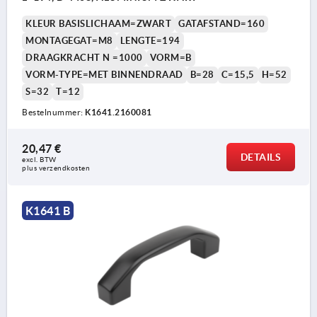
KLEUR BASISLICHAAM=ZWART
GATAFSTAND=160
MONTAGEGAT=M8
LENGTE=194
DRAAGKRACHT N =1000
VORM=B
VORM-TYPE=MET BINNENDRAAD
B=28
C=15,5
H=52
S=32
T=12
Bestelnummer:
K1641.2160081
20,47 €
DETAILS
excl. BTW 
plus verzendkosten
K1641 B