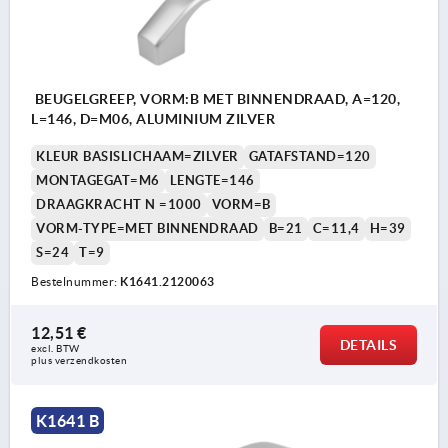
BEUGELGREEP, VORM:B MET BINNENDRAAD, A=120,
L=146, D=M06, ALUMINIUM ZILVER
KLEUR BASISLICHAAM=ZILVER
GATAFSTAND=120
MONTAGEGAT=M6
LENGTE=146
DRAAGKRACHT N =1000
VORM=B
VORM-TYPE=MET BINNENDRAAD
B=21
C=11,4
H=39
S=24
T=9
Bestelnummer:
K1641.2120063
12,51 €
DETAILS
excl. BTW 
plus verzendkosten
K1641 B