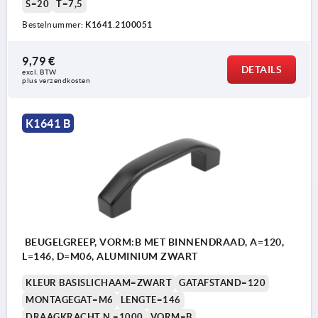
S=20
T=7,5
Bestelnummer:
K1641.2100051
9,79 €
DETAILS
excl. BTW 
plus verzendkosten
K1641 B
BEUGELGREEP, VORM:B MET BINNENDRAAD, A=120,
L=146, D=M06, ALUMINIUM ZWART
KLEUR BASISLICHAAM=ZWART
GATAFSTAND=120
MONTAGEGAT=M6
LENGTE=146
DRAAGKRACHT N =1000
VORM=B