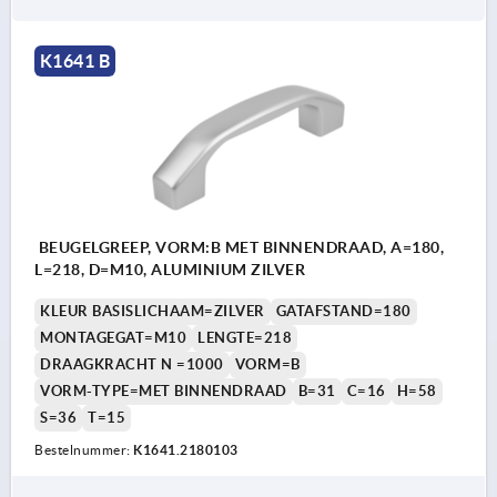
K1641 B
BEUGELGREEP, VORM:B MET BINNENDRAAD, A=180,
L=218, D=M10, ALUMINIUM ZILVER
KLEUR BASISLICHAAM=ZILVER
GATAFSTAND=180
MONTAGEGAT=M10
LENGTE=218
DRAAGKRACHT N =1000
VORM=B
VORM-TYPE=MET BINNENDRAAD
B=31
C=16
H=58
S=36
T=15
Bestelnummer:
K1641.2180103