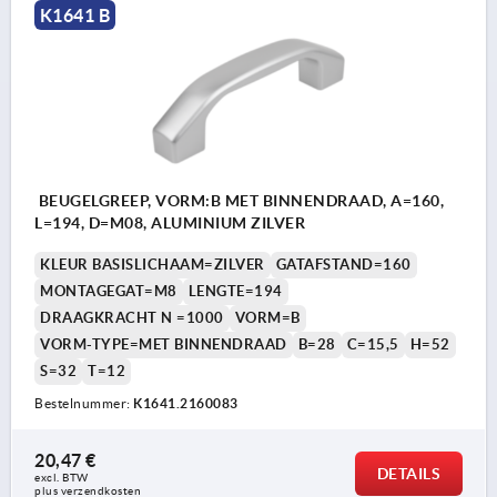
K1641 B
BEUGELGREEP, VORM:B MET BINNENDRAAD, A=160,
L=194, D=M08, ALUMINIUM ZILVER
KLEUR BASISLICHAAM=ZILVER
GATAFSTAND=160
MONTAGEGAT=M8
LENGTE=194
DRAAGKRACHT N =1000
VORM=B
VORM-TYPE=MET BINNENDRAAD
B=28
C=15,5
H=52
S=32
T=12
Bestelnummer:
K1641.2160083
20,47 €
DETAILS
excl. BTW 
plus verzendkosten