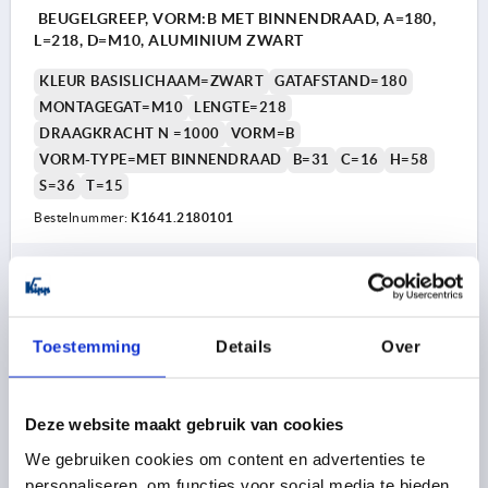
BEUGELGREEP, VORM:B MET BINNENDRAAD, A=180,
L=218, D=M10, ALUMINIUM ZWART
KLEUR BASISLICHAAM=ZWART
GATAFSTAND=180
MONTAGEGAT=M10
LENGTE=218
DRAAGKRACHT N =1000
VORM=B
VORM-TYPE=MET BINNENDRAAD
B=31
C=16
H=58
S=36
T=15
Bestelnummer:
K1641.2180101
24,59 €
DETAILS
excl. BTW 
plus verzendkosten
Toestemming
Details
Over
K1641 B
Deze website maakt gebruik van cookies
We gebruiken cookies om content en advertenties te
personaliseren, om functies voor social media te bieden