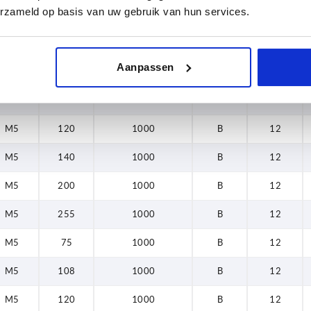
200
erzameld op basis van uw gebruik van hun services.
D
L
Draagkracht N
Vorm
B
255
Aanpassen
M5
75
1000
B
12
M5
108
1000
B
12
M5
120
1000
B
12
M5
140
1000
B
12
M5
200
1000
B
12
M5
255
1000
B
12
M5
75
1000
B
12
M5
108
1000
B
12
M5
120
1000
B
12