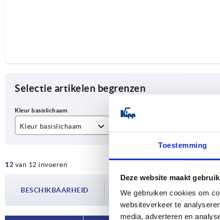
Selectie artikelen begrenzen
Kleur basislichaam
A
D
Toestemming
naturel
55
M
12
van 12 invoeren
zwart
88
Deze website maakt gebruik
De beschikbaarheid wordt meerdere
100
BESCHIKBAARHEID
bijgewerkt. In de laatste stap voorda
We gebruiken cookies om cont
over de bevestigde verzenddatum.
websiteverkeer te analyseren
120
media, adverteren en analys