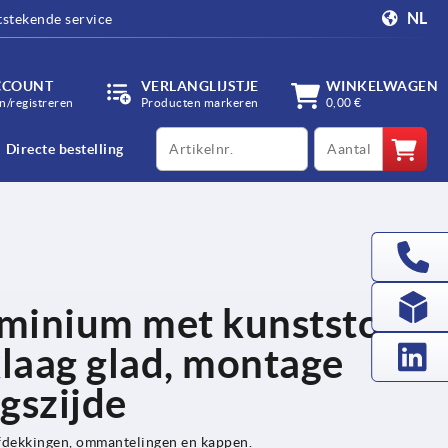
NL
tstekende service
CCOUNT
VERLANGLIJSTJE
WINKELWAGEN
/registreren
Producten markeren
0,00 €
productCode
qty
Directe bestelling
minium met kunststof
laag glad, montage
gszijde
afdekkingen, ommantelingen en kappen.