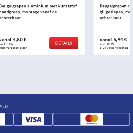
t kunststof
Beugelgrepen rvs 1.4404, rond profiel
e
glijgeslepen, montage vanaf de
achterkant
vanaf
6,94 €
DETAILS
DETAILS
excl. BTW 
plus verzendkosten
AALD