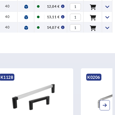
40
12,04 €
40
13,11 €
40
14,07 €
K0206