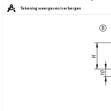
TAB:
TAB:
Tekening weergeven/verbergen