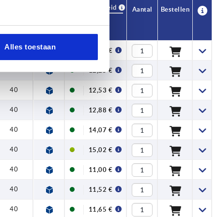
Beschikbaarheid
CAD
Aantal
Bestellen
H
Prijs
Alles toestaan
40
11,69 €
40
12,25 €
40
12,53 €
40
12,88 €
40
14,07 €
40
15,02 €
40
11,00 €
40
11,52 €
40
11,65 €