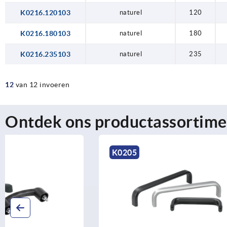
K0216.120103
naturel
120
K0216.180103
naturel
180
K0216.235103
naturel
235
12
van 12 invoeren
Ontdek ons productassortime
K0205
K0208