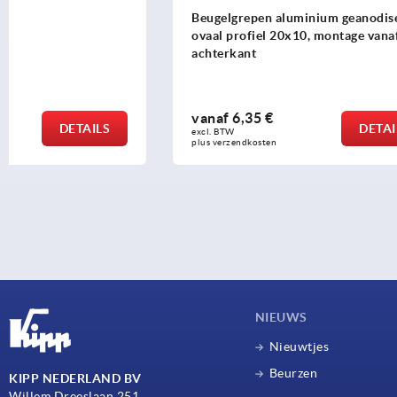
Beugelgrepen aluminium geanodiseerd,
Beugelgrepe
ovaal profiel 20x10, montage vanaf de
gepolijst, 
achterkant
vanaf
6,35 €
vanaf
16,1
DETAILS
excl. BTW 
excl. BTW 
plus verzendkosten
plus verzendko
NIEUWS
Nieuwtjes
Beurzen
KIPP NEDERLAND BV
Willem Dreeslaan 251