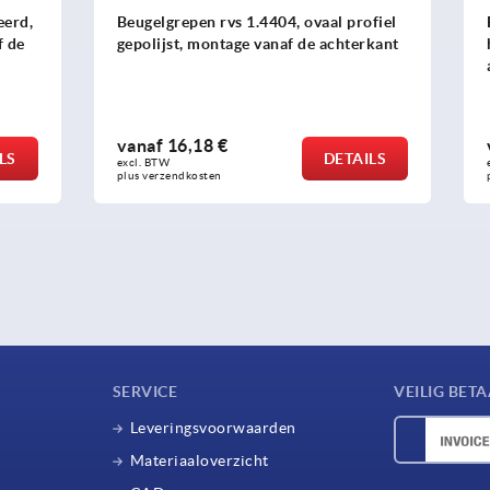
n rvs 1.4404, ovaal profiel
Beugelgrepen aluminium me
montage vanaf de achterkant
handgreep, montage vanaf d
achterkant
8 €
vanaf
4,80 €
DETAILS
excl. BTW 
sten
plus verzendkosten
SERVICE
VEILIG BET
Leveringsvoorwaarden
Materiaaloverzicht