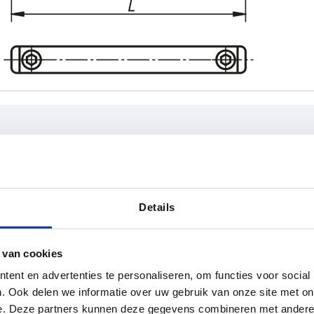
L
Draagkrach
Details
5
75
1000
TABEL VERGROTEN
108
 van cookies
 keren per dag met regelmatige tussenpozen
120
1-3 dagen
t je je bestelling afrondt, word je geïnformeerd
ent en advertenties te personaliseren, om functies voor social
4-20 dagen
. Ook delen we informatie over uw gebruik van onze site met on
140
e. Deze partners kunnen deze gegevens combineren met andere i