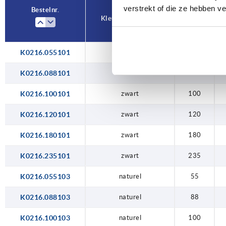
180
verstrekt of die ze hebben v
Bestelnr.
Kleur basislichaam
A
235
K0216.055101
zwart
55
K0216.088101
zwart
88
K0216.100101
zwart
100
K0216.120101
zwart
120
K0216.180101
zwart
180
K0216.235101
zwart
235
K0216.055103
naturel
55
K0216.088103
naturel
88
K0216.100103
naturel
100