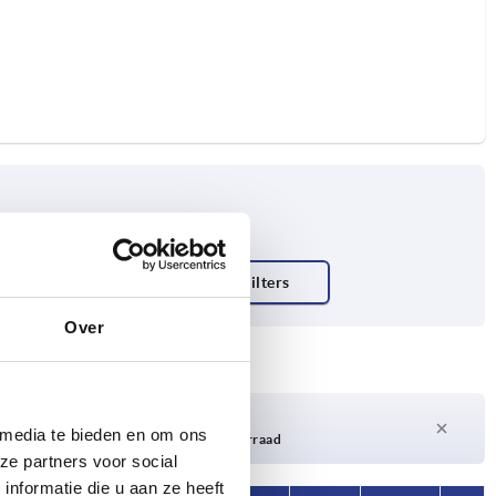
t N
Over
Levertijd op aanvraag
 media te bieden en om ons
Momenteel niet op voorraad
ze partners voor social
nformatie die u aan ze heeft