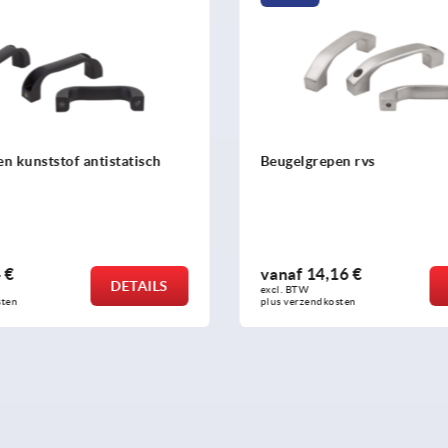
en rvs
Beugelgrepen aluminium ge
rond gebogen, rond profiel 
montage vanaf de achterkan
6 €
vanaf
5,69 €
DETAILS
excl. BTW 
sten
plus verzendkosten