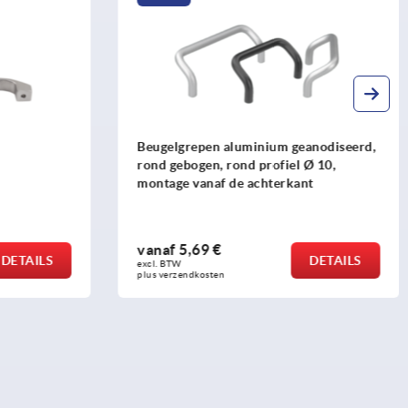
anodiseerd,
Afdekkappen kunststof voor
Ø 10,
beugelgrepen gebogen
t
vanaf
1,19 €
DETAILS
DETAILS
excl. BTW 
plus verzendkosten