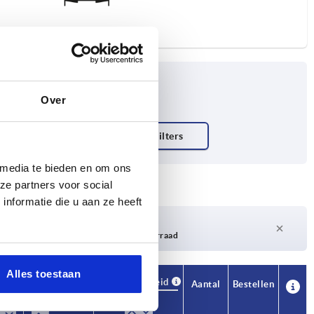
Over
t N
 media te bieden en om ons
ze partners voor social
nformatie die u aan ze heeft
Levertijd op aanvraag
Momenteel niet op voorraad
Alles toestaan
Beschikbaarheid
CAD
Aantal
Bestellen
H1
S
Prijs