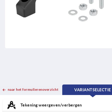
naar het formulierenoverzicht
VARIANTSELECTIE
CURRENT
CURRENT
TAB:
TAB:
Tekening weergeven/verbergen