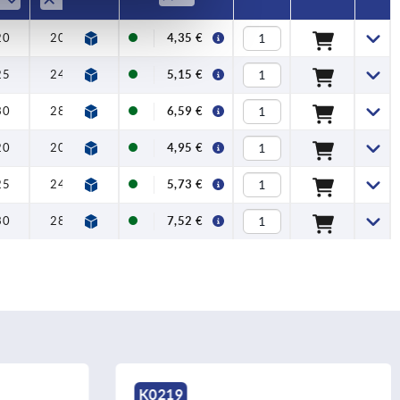
20
20
4,35 €
25
24
5,15 €
30
28
6,59 €
20
20
4,95 €
25
24
5,73 €
30
28
7,52 €
K0244