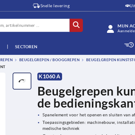
Snelle levering
Ui
MIJN A
Aanmelden
SECTOREN
GREPEN
BEUGELGREPEN / BOOGGREPEN
BEUGELGREPEN KUNSTSTO
ANT
K1060 A
Beugelgrepen kun
de bedieningskan
Spanelement voor het openen en sluiten van 
Toepassingsgebieden: machinebouw, installati
medische techniek