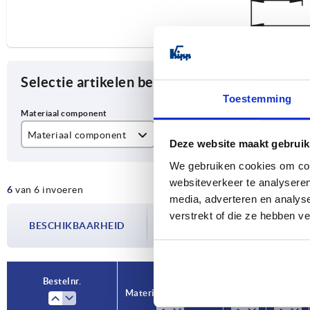
Selectie artikelen begrenzen
Toestemming
Materiaal component
A
D
Deze website maakt gebruik
rvs
100
M
We gebruiken cookies om cont
websiteverkeer te analyseren
6
van 6 invoeren
staal
120
M
media, adverteren en analys
De beschikbaarheid wordt meerdere
verstrekt of die ze hebben v
140
M
BESCHIKBAARHEID
bijgewerkt. In de laatste stap voorda
over de bevestigde verzenddatum.
Bestelnr.
Materiaal component
A
D