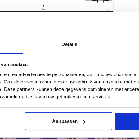
Details
L
Draagkrach
 van cookies
5
122
1000
ent en advertenties te personaliseren, om functies voor social
. Ook delen we informatie over uw gebruik van onze site met on
TABEL VERGROTEN
6
146
e. Deze partners kunnen deze gegevens combineren met andere i
 keren per dag met regelmatige tussenpozen
erzameld op basis van uw gebruik van hun services.
8
170
1-3 dagen
t je je bestelling afrondt, word je geïnformeerd
4-20 dagen
Aanpassen
L
Draagkracht N
Vorm
B
C
H