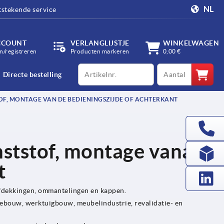
NL
tstekende service
CCOUNT
VERLANGLIJSTJE
WINKELWAGEN
/registreren
Producten markeren
0,00 €
productCode
qty
Directe bestelling
F, MONTAGE VAN DE BEDIENINGSZIJDE OF ACHTERKANT
ststof, montage vanaf
t
afdekkingen, ommantelingen en kappen.
ebouw, werktuigbouw, meubelindustrie, revalidatie- en