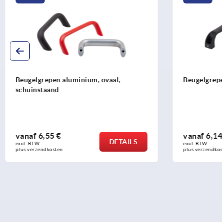
Beugelgrepen kunststof antistatisch
Beugelgrep
vanaf
6,14 €
vanaf
14,1
DETAILS
excl. BTW 
excl. BTW 
plus verzendkosten
plus verzendko